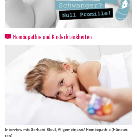
Homöopathie und Kinderkrankheiten
In­ter­view mit Ger­hard Bleul, All­ge­mein­arzt/ Ho­möo­pa­thie (Hün­stet­
ten)