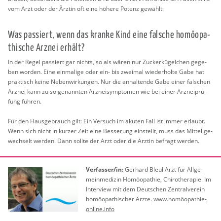
vom Arzt oder der Ärz­tin oft eine hö­he­re Po­tenz ge­wählt.
Was pas­siert, wenn das kran­ke Kind eine fal­sche ho­möo­pa­
thi­sche Arz­nei er­hält?
In der Regel pas­siert gar nichts, so als wären nur Zu­cker­kü­gel­chen ge­ge­
ben wor­den. Eine ein­ma­li­ge oder ein- bis zwei­mal wie­der­hol­te Gabe hat
prak­tisch keine Ne­ben­wir­kun­gen. Nur die an­hal­ten­de Gabe einer fal­schen
Arz­nei kann zu so ge­nann­ten Arz­nei­sym­pto­men wie bei einer Arz­nei­prü­
fung füh­ren.
Für den Haus­ge­brauch gilt: Ein Ver­such im aku­ten Fall ist immer er­laubt.
Wenn sich nicht in kur­zer Zeit eine Bes­se­rung ein­stellt, muss das Mit­tel ge­
wech­selt wer­den. Dann soll­te der Arzt oder die Ärz­tin be­fragt wer­den.
Ver­fas­ser/in:
Ger­hard Bleul Arzt für All­ge­
mein­me­di­zin Ho­möo­pa­thie, Chi­ro­the­ra­pie. Im
In­ter­view mit dem Deut­schen Zen­tral­ver­ein
ho­möo­pa­thi­scher Ärzte.
www.​homöo­pa­thie-
on­line.info