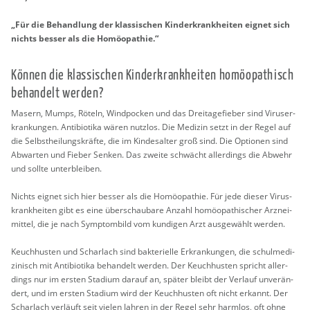
„Für die Be­hand­lung der klas­si­schen Kin­der­krank­hei­ten eig­net sich
nichts bes­ser als die Ho­möo­pa­thie.“
Kön­nen die klas­si­schen Kin­der­krank­hei­ten ho­möo­pa­thisch
be­han­delt wer­den?
Ma­sern, Mumps, Rö­teln, Wind­po­cken und das Drei­ta­ge­fie­ber sind Vi­rus­er­
kran­kun­gen. An­ti­bio­ti­ka wären nutz­los. Die Me­di­zin setzt in der Regel auf
die Selbst­hei­lungs­kräf­te, die im Kin­des­al­ter groß sind. Die Op­tio­nen sind
Ab­war­ten und Fie­ber Sen­ken. Das zwei­te schwächt al­ler­dings die Ab­wehr
und soll­te un­ter­blei­ben.
Nichts eig­net sich hier bes­ser als die Ho­möo­pa­thie. Für jede die­ser Vi­rus­
krank­hei­ten gibt es eine über­schau­ba­re An­zahl ho­möo­pa­thi­scher Arz­nei­
mit­tel, die je nach Sym­ptom­bild vom kun­di­gen Arzt aus­ge­wählt wer­den.
Keuch­hus­ten und Schar­lach sind bak­te­ri­el­le Er­kran­kun­gen, die schul­me­di­
zi­nisch mit An­ti­bio­ti­ka be­han­delt wer­den. Der Keuch­hus­ten spricht al­ler­
dings nur im ers­ten Sta­di­um dar­auf an, spä­ter bleibt der Ver­lauf un­ver­än­
dert, und im ers­ten Sta­di­um wird der Keuch­hus­ten oft nicht er­kannt. Der
Schar­lach ver­läuft seit vie­len Jah­ren in der Regel sehr harm­los, oft ohne