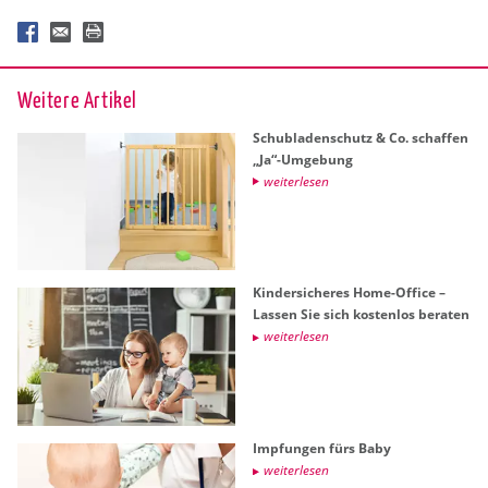
Wei­te­re Ar­ti­kel
Schub­la­den­schutz & Co. schaf­fen
„Ja“-Um­ge­bung
wei­ter­le­sen
Kin­der­si­che­res Home-Of­fice –
Las­sen Sie sich kos­ten­los be­ra­ten
wei­ter­le­sen
Imp­fun­gen fürs Baby
wei­ter­le­sen