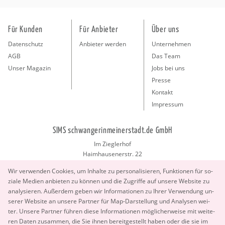
Für Kunden
Für Anbieter
Über uns
Datenschutz
Anbieter werden
Unternehmen
AGB
Das Team
Unser Magazin
Jobs bei uns
Presse
Kontakt
Impressum
SIMS schwangerinmeinerstadt.de GmbH
Im Zieglerhof
Haimhausenerstr. 22
85386 Deutenhausen bei München
Wir ver­wen­den Coo­kies, um In­hal­te zu per­so­na­li­sie­ren, Funk­tio­nen für so­
info@schwangerinmeinerstadt.de
zia­le Me­di­en an­bie­ten zu kön­nen und die Zu­grif­fe auf un­se­re Web­site zu
ana­ly­sie­ren. Au­ßer­dem geben wir In­for­ma­tio­nen zu Ihrer Ver­wen­dung un­
se­rer Web­site an un­se­re Part­ner für Map-Dar­stel­lung und Ana­ly­sen wei­
ter. Un­se­re Part­ner füh­ren diese In­for­ma­tio­nen mög­li­cher­wei­se mit wei­te­
ren Daten zu­sam­men, die Sie ihnen be­reit­ge­stellt haben oder die sie im