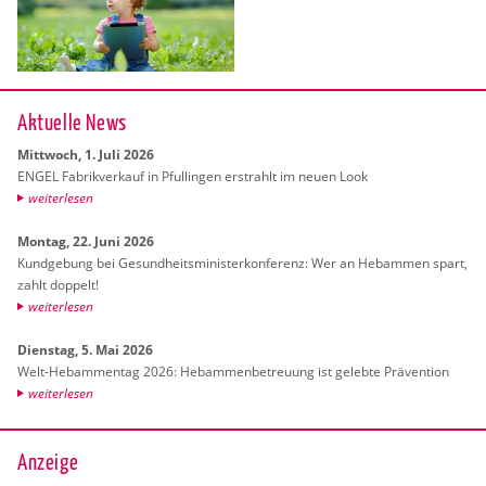
Ak­tu­el­le News
Mitt­woch, 1. Juli 2026
ENGEL Fa­brik­ver­kauf in Pful­lin­gen er­strahlt im neuen Look
wei­ter­le­sen
Mon­tag, 22. Juni 2026
Kund­ge­bung bei Ge­sund­heits­mi­nis­ter­kon­fe­renz: Wer an Heb­am­men spart,
zahlt dop­pelt!
wei­ter­le­sen
Diens­tag, 5. Mai 2026
Welt-Heb­am­men­tag 2026: Heb­am­men­be­treu­ung ist ge­leb­te Prä­ven­ti­on
wei­ter­le­sen
Anzeige