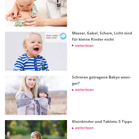
Mes­ser, Gabel, Sche­re, Licht sind
für klei­ne Kin­der nicht
wei­ter­le­sen
Schrei­en ge­tra­ge­ne Babys we­ni­
ger?
wei­ter­le­sen
Klein­kin­der und Ta­blets: 5 Tipps
wei­ter­le­sen