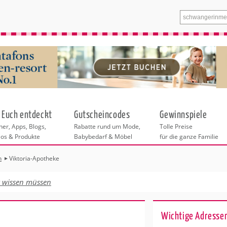
 Euch entdeckt
Gutscheincodes
Gewinnspiele
er, Apps, Blogs,
Rabatte rund um Mode,
Tolle Preise
eos & Produkte
Babybedarf & Möbel
für die ganze Familie
n
Viktoria-Apotheke
n
tskurse
xen
ante Links
itung
t wissen müssen
ntren Berlin
eratung
undheit
enstleistungen
 & Baby
Wichtige Adressen