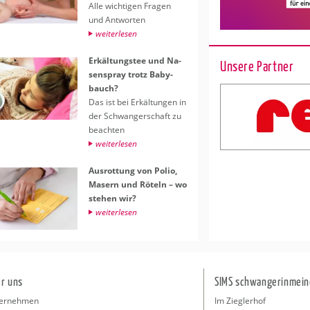
Alle wich­ti­gen Fra­gen
und Ant­wor­ten
wei­ter­le­sen
Er­käl­tungs­tee und Na­
Unsere Partner
sen­spray trotz Ba­by­
bauch?
Das ist bei Er­käl­tun­gen in
der Schwan­ger­schaft zu
be­ach­ten
wei­ter­le­sen
Aus­rot­tung von Polio,
Ma­sern und Rö­teln – wo
ste­hen wir?
wei­ter­le­sen
r uns
SIMS schwangerinmein
ernehmen
Im Zieglerhof