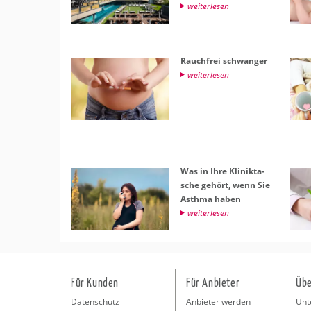
wei­ter­le­sen
Rauch­frei schwan­ger
wei­ter­le­sen
Was in Ihre Kli­nik­ta­
sche ge­hört, wenn Sie
Asth­ma haben
wei­ter­le­sen
Für Kunden
Für Anbieter
Übe
Datenschutz
Anbieter werden
Unt