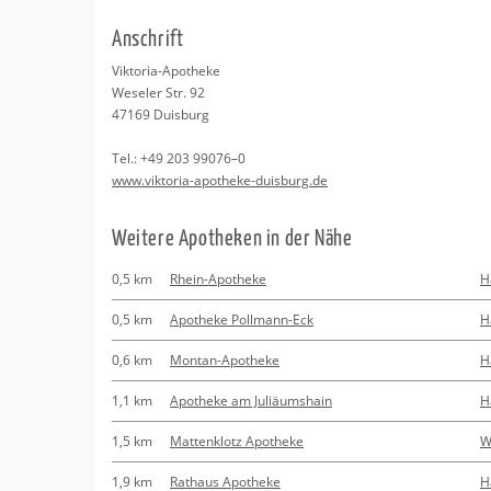
Erledigungen
Kitas
Psychosomatisc
An­schrift
Schwangerschaf
Apotheken
Beratung
Bindungsanalys
Vik­to­ria-Apo­the­ke
We­seler Str. 92
Kurse
47169
Duis­burg
Tel.:
+49 203 99076–0
Regionale Tipps
www.​viktoria-​apotheke-​duisburg.​de
Wei­te­re Apo­the­ken in der Nähe
0,5 km
Rhein-Apotheke
H
0,5 km
Apotheke Pollmann-Eck
H
0,6 km
Montan-Apotheke
H
1,1 km
Apotheke am Juliäumshain
H
1,5 km
Mattenklotz Apotheke
W
1,9 km
Rathaus Apotheke
H