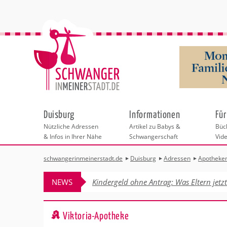
Duisburg
Informationen
Für
Nützliche Adressen
Artikel zu Babys &
Büch
& Infos in Ihrer Nähe
Schwangerschaft
Vid
schwangerinmeinerstadt.de
Duisburg
Adressen
Apotheke
Städteauswahl
Hebammen
Checklisten
Beratungsstelle
Schwangerschaf
Shopping
Hebammenpra
Infos & interess
Geburtsvorbere
Freizeit
NEWS
Kindergeld ohne Antrag: Was Eltern jetz
Geburtshäuser
Kinderwunschze
Erste Hilfe & B
Wellness & Ges
Adressen
Frauenärzte
Rückbildung
Fotografie & Di
Kinderärzte
Sport für Mama
Behördengänge &
Viktoria-Apotheke
Kliniken
Kurse fürs Baby