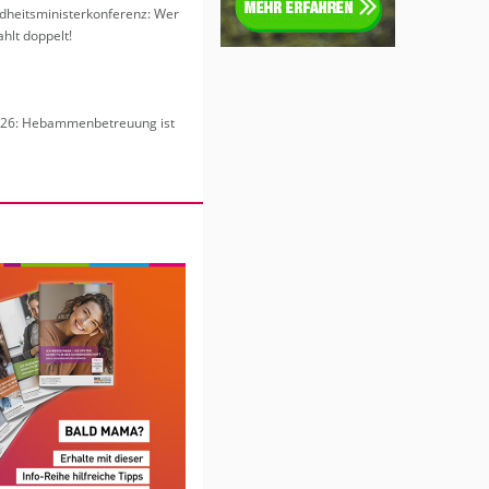
heits­mi­nis­ter­kon­fe­renz: Wer
hlt dop­pelt!
6: Heb­am­men­be­treu­ung ist