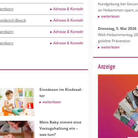
Kund­ge­bung bei Ge­sund­
amborn
Adresse & Kontakt
an Heb­am­men spart, za
wei­ter­le­sen
eiderich-Beeck
Adresse & Kontakt
Diens­tag, 5. Mai 2026
amborn
Adresse & Kontakt
Welt-Heb­am­men­tag 202
ge­leb­te Prä­ven­ti­on
amborn
Adresse & Kontakt
wei­ter­le­sen
Anzeige
Ein­näs­sen im Kin­des­al­
ter
wei­ter­le­sen
Mein Baby nimmt eine
Vor­zugs­hal­tung ein –
was tun?