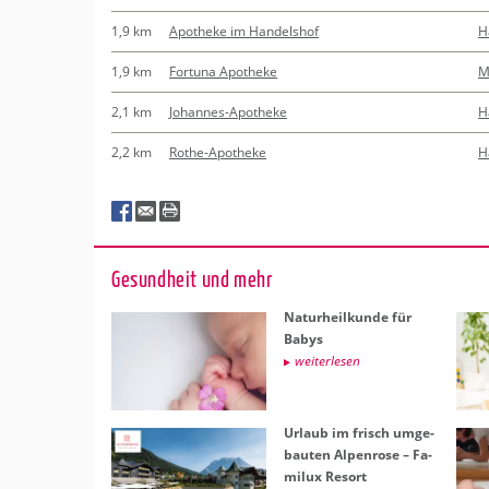
1,9 km
Apotheke im Handelshof
H
1,9 km
Fortuna Apotheke
M
2,1 km
Johannes-Apotheke
H
2,2 km
Rothe-Apotheke
H
Ge­sund­heit und mehr
Na­tur­heil­kun­de für
Babys
wei­ter­le­sen
Ur­laub im frisch um­ge­
bau­ten Al­pen­ro­se – Fa­
mi­lux Re­sort