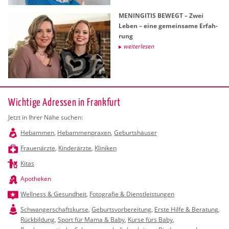
ME­NIN­GI­TIS BE­WEGT – Zwei
Leben – eine ge­mein­sa­me Er­fah­
rung
wei­ter­le­sen
Wichtige Adressen in Frankfurt
Jetzt in Ihrer Nähe suchen:
Hebammen
,
Hebammenpraxen
,
Geburtshäuser
Frauenärzte
,
Kinderärzte
,
Kliniken
Kitas
Apotheken
Wellness & Gesundheit
,
Fotografie & Dienstleistungen
Schwangerschaftskurse
,
Geburtsvorbereitung
,
Erste Hilfe & Beratung
,
Rückbildung
,
Sport für Mama & Baby
,
Kurse fürs Baby
,