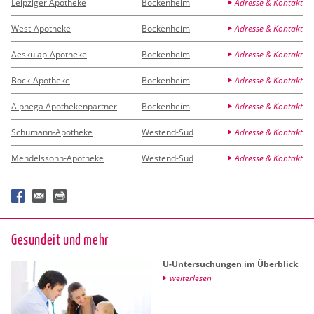
Leipziger Apotheke
Bockenheim
Adresse & Kontakt
West-Apotheke
Bockenheim
Adresse & Kontakt
Aeskulap-Apotheke
Bockenheim
Adresse & Kontakt
Bock-Apotheke
Bockenheim
Adresse & Kontakt
Alphega Apothekenpartner
Bockenheim
Adresse & Kontakt
Schumann-Apotheke
Westend-Süd
Adresse & Kontakt
Mendelssohn-Apotheke
Westend-Süd
Adresse & Kontakt
Ge­sund­eit und mehr
U-Un­ter­su­chun­gen im Über­blick
wei­ter­le­sen