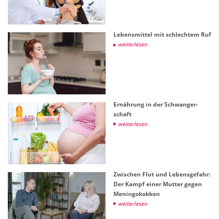
Le­bens­mit­tel mit schlech­tem Ruf
wei­ter­le­sen
Er­näh­rung in der Schwan­ger­
schaft
wei­ter­le­sen
Zwi­schen Flut und Le­bens­ge­fahr:
Der Kampf einer Mut­ter gegen
Me­nin­go­kok­ken
wei­ter­le­sen