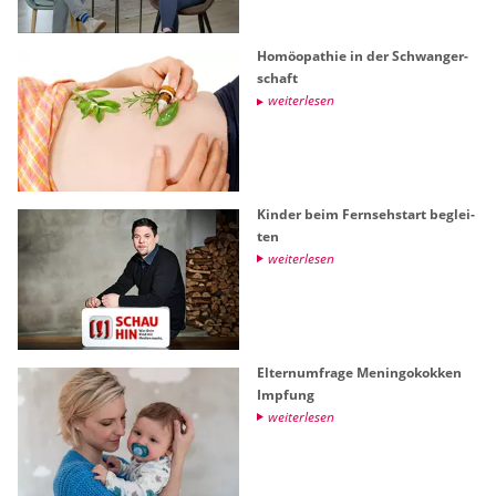
Ho­möo­pa­thie in der Schwan­ger­
schaft
wei­ter­le­sen
Kin­der beim Fern­seh­start be­glei­
ten
wei­ter­le­sen
El­tern­um­fra­ge Me­nin­go­kok­ken
Imp­fung
wei­ter­le­sen