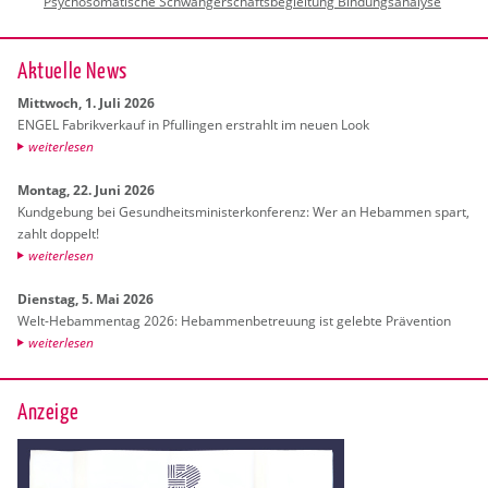
Psychosomatische Schwangerschaftsbegleitung Bindungsanalyse
Ak­tu­el­le News
Mitt­woch, 1. Juli 2026
ENGEL Fa­brik­ver­kauf in Pful­lin­gen er­strahlt im neuen Look
wei­ter­le­sen
Mon­tag, 22. Juni 2026
Kund­ge­bung bei Ge­sund­heits­mi­nis­ter­kon­fe­renz: Wer an Heb­am­men spart,
zahlt dop­pelt!
wei­ter­le­sen
Diens­tag, 5. Mai 2026
Welt-Heb­am­men­tag 2026: Heb­am­men­be­treu­ung ist ge­leb­te Prä­ven­ti­on
wei­ter­le­sen
Anzeige