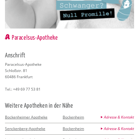
Paracelsus-Apotheke
An­schrift
Pa­ra­cel­sus-Apo­the­ke
Schlo­ß­str. 81
60486
Frank­furt
Tel.:
+49 69 77 53 81
Wei­te­re Apo­the­ken in der Nähe
Bockenheimer Apotheke
Bockenheim
Adresse & Kontakt
Senckenberg-Apotheke
Bockenheim
Adresse & Kontakt