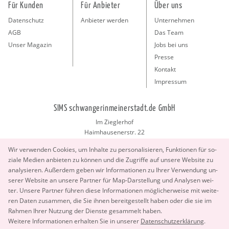
Für Kunden
Für Anbieter
Über uns
Datenschutz
Anbieter werden
Unternehmen
AGB
Das Team
Unser Magazin
Jobs bei uns
Presse
Kontakt
Impressum
SIMS schwangerinmeinerstadt.de GmbH
Im Zieglerhof
Haimhausenerstr. 22
85386 Deutenhausen bei München
Wir ver­wen­den Coo­kies, um In­hal­te zu per­so­na­li­sie­ren, Funk­tio­nen für so­
info@schwangerinmeinerstadt.de
zia­le Me­di­en an­bie­ten zu kön­nen und die Zu­grif­fe auf un­se­re Web­site zu
ana­ly­sie­ren. Au­ßer­dem geben wir In­for­ma­tio­nen zu Ihrer Ver­wen­dung un­
se­rer Web­site an un­se­re Part­ner für Map-Dar­stel­lung und Ana­ly­sen wei­
ter. Un­se­re Part­ner füh­ren diese In­for­ma­tio­nen mög­li­cher­wei­se mit wei­te­
ren Daten zu­sam­men, die Sie ihnen be­reit­ge­stellt haben oder die sie im
Rah­men Ihrer Nut­zung der Diens­te ge­sam­melt haben.
Copyright 2026 © SIMS schwangerinmeinerstadt.de GmbH.
Wei­te­re In­for­ma­tio­nen er­hal­ten Sie in un­se­rer
Da­ten­schut­z­er­klä­rung
.