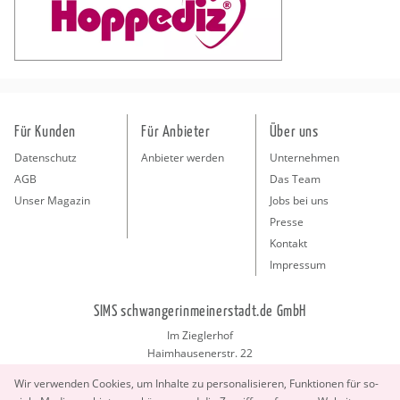
Für Kunden
Für Anbieter
Über uns
Datenschutz
Anbieter werden
Unternehmen
AGB
Das Team
Unser Magazin
Jobs bei uns
Presse
Kontakt
Impressum
SIMS schwangerinmeinerstadt.de GmbH
Im Zieglerhof
Haimhausenerstr. 22
85386 Deutenhausen bei München
Wir ver­wen­den Coo­kies, um In­hal­te zu per­so­na­li­sie­ren, Funk­tio­nen für so­
info@schwangerinmeinerstadt.de