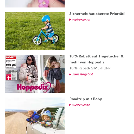
Si­cher­heit hat obers­te Pri­or­tät!
wei­ter­le­sen
10 % Ra­batt auf Tra­ge­tü­cher &
mehr von Hop­pe­diz
10 % Ra­batt/ SIMS-HOPP
zum An­ge­bot
Roadt­rip mit Baby
wei­ter­le­sen