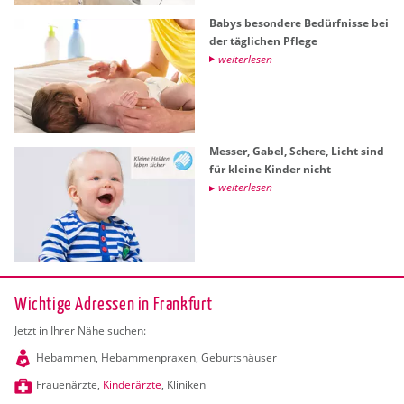
Babys be­son­de­re Be­dürf­nis­se bei
der täg­li­chen Pfle­ge
wei­ter­le­sen
Mes­ser, Gabel, Sche­re, Licht sind
für klei­ne Kin­der nicht
wei­ter­le­sen
Wichtige Adressen in Frankfurt
Jetzt in Ihrer Nähe suchen:
Hebammen
,
Hebammenpraxen
,
Geburtshäuser
Frauenärzte
,
Kinderärzte
,
Kliniken