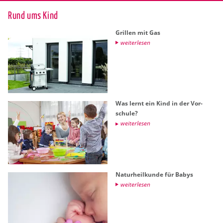
Rund ums Kind
Gril­len mit Gas
wei­ter­le­sen
Was lernt ein Kind in der Vor­
schu­le?
wei­ter­le­sen
Na­tur­heil­kun­de für Babys
wei­ter­le­sen