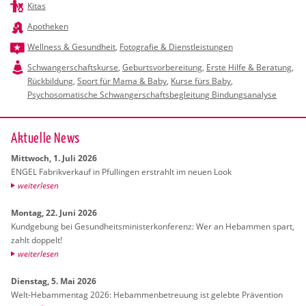
Kitas
Apotheken
Wellness & Gesundheit
,
Fotografie & Dienstleistungen
Schwangerschaftskurse
,
Geburtsvorbereitung
,
Erste Hilfe & Beratung
,
Rückbildung
,
Sport für Mama & Baby
,
Kurse fürs Baby
,
Psychosomatische Schwangerschaftsbegleitung Bindungsanalyse
Ak­tu­el­le News
Mitt­woch, 1. Juli 2026
ENGEL Fa­brik­ver­kauf in Pful­lin­gen er­strahlt im neuen Look
wei­ter­le­sen
Mon­tag, 22. Juni 2026
Kund­ge­bung bei Ge­sund­heits­mi­nis­ter­kon­fe­renz: Wer an Heb­am­men spart,
zahlt dop­pelt!
wei­ter­le­sen
Diens­tag, 5. Mai 2026
Welt-Heb­am­men­tag 2026: Heb­am­men­be­treu­ung ist ge­leb­te Prä­ven­ti­on