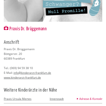
Praxis Dr. Brüggemann
An­schrift
Pra­xis Dr. Brüg­ge­mann
Bött­ger­str. 20
60389
Frank­furt
Tel.:
(069) 94 59 38 10
E-Mail:
info@​kinderarzt-​frankfurt.​de
www.​kinderarzt-​frankfurt.​de
Wei­te­re Kin­der­ärz­te in der Nähe
Praxis Ursula Mertes
Innenstadt
Adresse & Kontakt