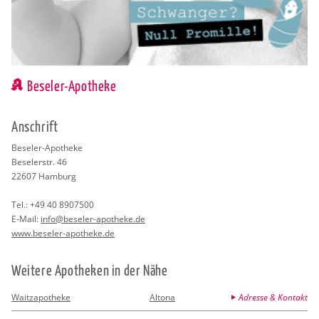
Beseler-Apotheke
An­schrift
Be­seler-Apo­the­ke
Be­seler­str. 46
22607
Ham­burg
Tel.:
+49 40 8907500
E-Mail:
info@​beseler-​apotheke.​de
www.​beseler-​apotheke.​de
Wei­te­re Apo­the­ken in der Nähe
Waitzapotheke
Altona
Adresse & Kontakt