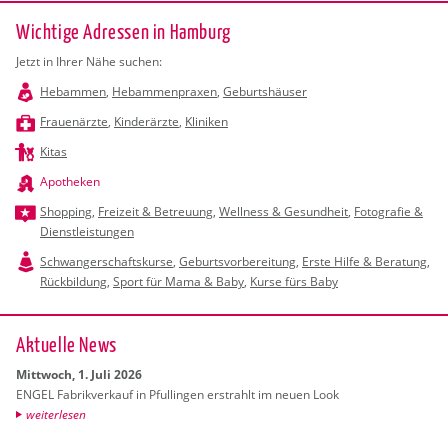
Wichtige Adressen in Hamburg
Jetzt in Ihrer Nähe suchen:
Hebammen
,
Hebammenpraxen
,
Geburtshäuser
Frauenärzte
,
Kinderärzte
,
Kliniken
Kitas
Apotheken
Shopping
,
Freizeit & Betreuung
,
Wellness & Gesundheit
,
Fotografie &
Dienstleistungen
Schwangerschaftskurse
,
Geburtsvorbereitung
,
Erste Hilfe & Beratung
,
Rückbildung
,
Sport für Mama & Baby
,
Kurse fürs Baby
Ak­tu­el­le News
Mitt­woch, 1. Juli 2026
ENGEL Fa­brik­ver­kauf in Pful­lin­gen er­strahlt im neuen Look
wei­ter­le­sen