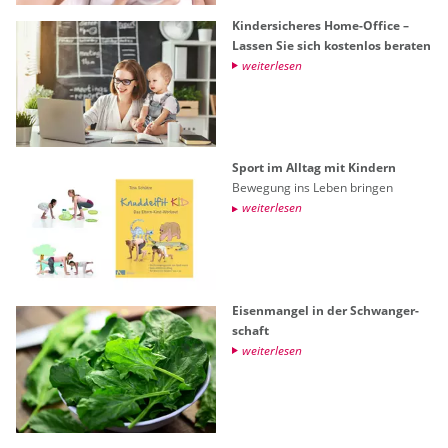
Kin­der­si­che­res Home-Of­fice –
Las­sen Sie sich kos­ten­los be­ra­ten
wei­ter­le­sen
Sport im All­tag mit Kin­dern
Be­we­gung ins Leben brin­gen
wei­ter­le­sen
Ei­sen­man­gel in der Schwan­ger­
schaft
wei­ter­le­sen