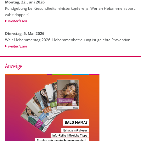
Mon­tag, 22. Juni 2026
Kund­ge­bung bei Ge­sund­heits­mi­nis­ter­kon­fe­renz: Wer an Heb­am­men spart,
zahlt dop­pelt!
wei­ter­le­sen
Diens­tag, 5. Mai 2026
Welt-Heb­am­men­tag 2026: Heb­am­men­be­treu­ung ist ge­leb­te Prä­ven­ti­on
wei­ter­le­sen
Anzeige