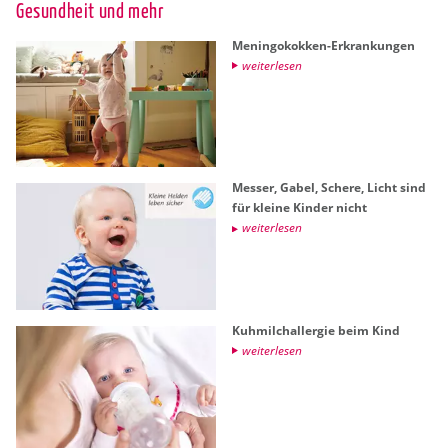
Ge­sund­heit und mehr
Me­nin­go­kok­ken-Er­kran­kun­gen
wei­ter­le­sen
Mes­ser, Gabel, Sche­re, Licht sind
für klei­ne Kin­der nicht
wei­ter­le­sen
Kuh­milch­all­er­gie beim Kind
wei­ter­le­sen