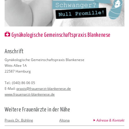
Gynäkologische Gemeinschaftspraxis Blankenese
An­schrift
Gy­nä­ko­lo­gi­sche Ge­mein­schafts­pra­xis Blan­ke­ne­se
Witts Allee 1A
22587
Ham­burg
Tel.:
(040) 86 06 05
E-Mail:
pra­xis@​frauenarzt-​blankenese.​de
www.​frauenarzt-​blankenese.​de
Wei­te­re Frau­en­ärz­te in der Nähe
Praxis Dr. Bühling
Altona
Adresse & Kontakt