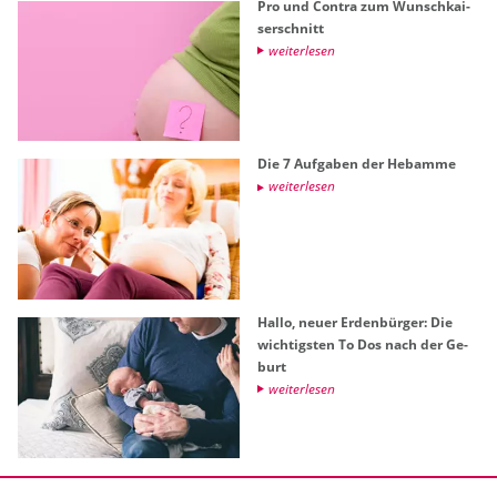
Pro und Con­tra zum Wunsch­kai­
ser­schnitt
wei­ter­le­sen
Die 7 Auf­ga­ben der Heb­am­me
wei­ter­le­sen
Hallo, neuer Er­den­bür­ger: Die
wich­tigs­ten To Dos nach der Ge­
burt
wei­ter­le­sen