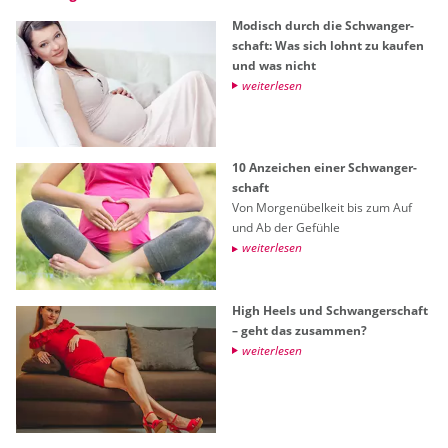
Mo­disch durch die Schwan­ger­
schaft: Was sich lohnt zu kau­fen
und was nicht
wei­ter­le­sen
10 An­zei­chen einer Schwan­ger­
schaft
Von Mor­gen­übel­keit bis zum Auf
und Ab der Ge­füh­le
wei­ter­le­sen
High Heels und Schwan­ger­schaft
– geht das zu­sam­men?
wei­ter­le­sen