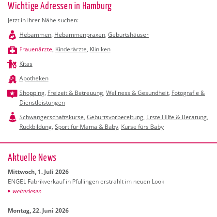
Wichtige Adressen in Hamburg
Jetzt in Ihrer Nähe suchen:
Hebammen
,
Hebammenpraxen
,
Geburtshäuser
Frauenärzte
,
Kinderärzte
,
Kliniken
Kitas
Apotheken
Shopping
,
Freizeit & Betreuung
,
Wellness & Gesundheit
,
Fotografie &
Dienstleistungen
Schwangerschaftskurse
,
Geburtsvorbereitung
,
Erste Hilfe & Beratung
,
Rückbildung
,
Sport für Mama & Baby
,
Kurse fürs Baby
Ak­tu­el­le News
Mitt­woch, 1. Juli 2026
ENGEL Fa­brik­ver­kauf in Pful­lin­gen er­strahlt im neuen Look
wei­ter­le­sen
Mon­tag, 22. Juni 2026