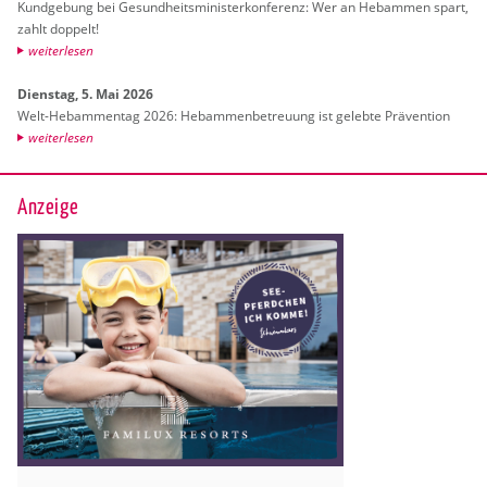
Kund­ge­bung bei Ge­sund­heits­mi­nis­ter­kon­fe­renz: Wer an Heb­am­men spart,
zahlt dop­pelt!
wei­ter­le­sen
Diens­tag, 5. Mai 2026
Welt-Heb­am­men­tag 2026: Heb­am­men­be­treu­ung ist ge­leb­te Prä­ven­ti­on
wei­ter­le­sen
Anzeige