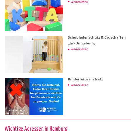
wei­ter­le­sen
Schub­la­den­schutz & Co. schaf­fen
„Ja“-Um­ge­bung
wei­ter­le­sen
Kin­der­fo­tos im Netz
wei­ter­le­sen
Wichtige Adressen in Hamburg