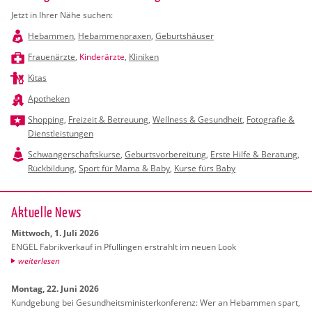
Jetzt in Ihrer Nähe suchen:
Hebammen
,
Hebammenpraxen
,
Geburtshäuser
Frauenärzte
,
Kinderärzte
,
Kliniken
Kitas
Apotheken
Shopping
,
Freizeit & Betreuung
,
Wellness & Gesundheit
,
Fotografie &
Dienstleistungen
Schwangerschaftskurse
,
Geburtsvorbereitung
,
Erste Hilfe & Beratung
,
Rückbildung
,
Sport für Mama & Baby
,
Kurse fürs Baby
Ak­tu­el­le News
Mitt­woch, 1. Juli 2026
ENGEL Fa­brik­ver­kauf in Pful­lin­gen er­strahlt im neuen Look
wei­ter­le­sen
Mon­tag, 22. Juni 2026
Kund­ge­bung bei Ge­sund­heits­mi­nis­ter­kon­fe­renz: Wer an Heb­am­men spart,