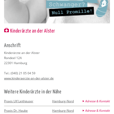
Kinderärzte an der Alster
An­schrift
Kin­der­ärz­te an der Als­ter
Ron­de­el 12A
22301
Ham­burg
Tel.:
(040) 21 05 04 59
www.​kin​dera​erzt​e-​an-​der-​alster.​de
Wei­te­re Kin­der­ärz­te in der Nähe
Praxis Ulf Leithäuser
Hamburg-Nord
Adresse & Kontakt
Praxis Dr. Hauke
Hamburg-Nord
Adresse & Kontakt