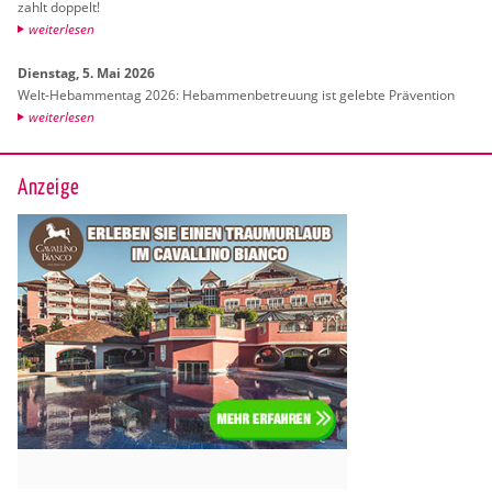
zahlt dop­pelt!
wei­ter­le­sen
Diens­tag, 5. Mai 2026
Welt-Heb­am­men­tag 2026: Heb­am­men­be­treu­ung ist ge­leb­te Prä­ven­ti­on
wei­ter­le­sen
Anzeige