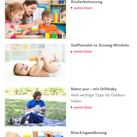
Kin­der­be­treu­ung
wei­ter­le­sen
Stoff­win­del vs. Ein­weg-Win­deln
wei­ter­le­sen
Natur pur – mit Still­ba­by
Viele wich­ti­ge Tipps für Out­door-
Stil­len
wei­ter­le­sen
Kita-Ein­ge­wöh­nung