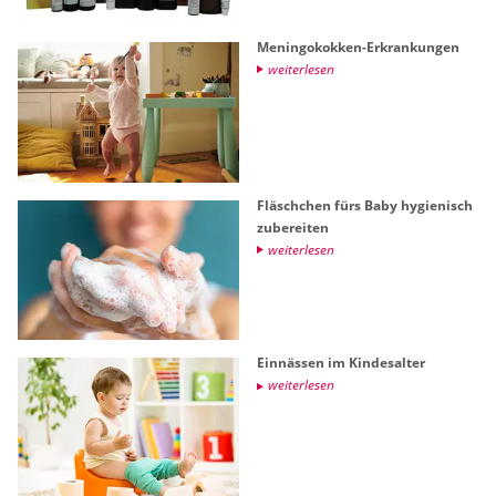
Me­nin­go­kok­ken-Er­kran­kun­gen
wei­ter­le­sen
Fläsch­chen fürs Baby hy­gie­nisch
zu­be­rei­ten
wei­ter­le­sen
Ein­näs­sen im Kin­des­al­ter
wei­ter­le­sen