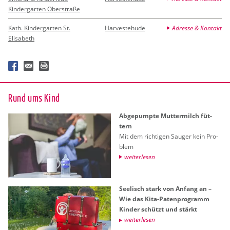
Kindergarten Oberstraße
Kath. Kindergarten St.
Harvestehude
Adresse & Kontakt
Elisabeth
Rund ums Kind
Ab­ge­pump­te Mut­ter­milch füt­
tern
Mit dem rich­ti­gen Sau­ger kein Pro­
blem
wei­ter­le­sen
See­lisch stark von An­fang an –
Wie das Kita-Pa­ten­pro­gramm
Kin­der schützt und stärkt
wei­ter­le­sen