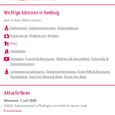
Wichtige Adressen in Hamburg
Jetzt in Ihrer Nähe suchen:
Hebammen
,
Hebammenpraxen
,
Geburtshäuser
Frauenärzte
,
Kinderärzte
,
Kliniken
Kitas
Apotheken
Shopping
,
Freizeit & Betreuung
,
Wellness & Gesundheit
,
Fotografie &
Dienstleistungen
Schwangerschaftskurse
,
Geburtsvorbereitung
,
Erste Hilfe & Beratung
,
Rückbildung
,
Sport für Mama & Baby
,
Kurse fürs Baby
Ak­tu­el­le News
Mitt­woch, 1. Juli 2026
ENGEL Fa­brik­ver­kauf in Pful­lin­gen er­strahlt im neuen Look
wei­ter­le­sen