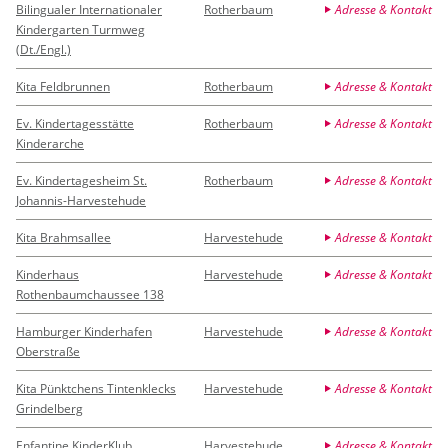
Bilingualer Internationaler
Rotherbaum
Adresse & Kontakt
Kindergarten Turmweg
(Dt./Engl.)
Kita Feldbrunnen
Rotherbaum
Adresse & Kontakt
Ev. Kindertagesstätte
Rotherbaum
Adresse & Kontakt
Kinderarche
Ev. Kindertagesheim St.
Rotherbaum
Adresse & Kontakt
Johannis-Harvestehude
Kita Brahmsallee
Harvestehude
Adresse & Kontakt
Kinderhaus
Harvestehude
Adresse & Kontakt
Rothenbaumchaussee 138
Hamburger Kinderhafen
Harvestehude
Adresse & Kontakt
Oberstraße
Kita Pünktchens Tintenklecks
Harvestehude
Adresse & Kontakt
Grindelberg
Enfantine KinderKlub
Harvestehude
Adresse & Kontakt