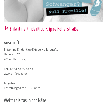
Enfantine KinderKlub Krippe Hallerstraße
An­schrift
En­fan­ti­ne Kin­der­Klub Krip­pe Hal­ler­stra­ße
Hal­ler­str. 76
20146
Ham­burg
Tel.:
(040) 53 30 83 55
www.​enfantine.​de
An­ge­bot:
Be­treu­ungs­al­ter: 1 - 3 Jahre
Wei­te­re Kitas in der Nähe