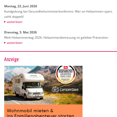
Mon­tag, 22. Juni 2026
Kund­ge­bung bei Ge­sund­heits­mi­nis­ter­kon­fe­renz: Wer an Heb­am­men spart,
zahlt dop­pelt!
wei­ter­le­sen
Diens­tag, 5. Mai 2026
Welt-Heb­am­men­tag 2026: Heb­am­men­be­treu­ung ist ge­leb­te Prä­ven­ti­on
wei­ter­le­sen
Anzeige