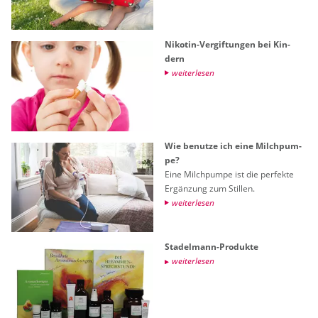
Ni­ko­tin-Ver­gif­tun­gen bei Kin­
dern
wei­ter­le­sen
Wie be­nut­ze ich eine Milch­pum­
pe?
Eine Milch­pum­pe ist die per­fek­te
Er­gän­zung zum Stil­len.
wei­ter­le­sen
Sta­del­mann-Pro­duk­te
wei­ter­le­sen