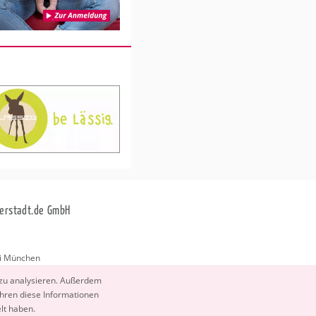
erstadt.de GmbH
i München
stadt.de
 zu ana­ly­sie­ren. Au­ßer­dem
­ren diese In­for­ma­tio­nen
elt haben.