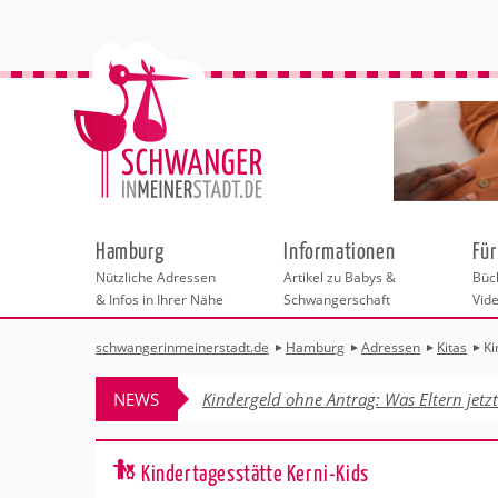
Hamburg
Informationen
Für
Nützliche Adressen
Artikel zu Babys &
Büch
& Infos in Ihrer Nähe
Schwangerschaft
Vid
schwangerinmeinerstadt.de
Hamburg
Adressen
Kitas
Ki
Städteauswahl
Hebammen
Checklisten
Beratungsstelle
Schwangerschaf
Shopping
Hebammenpra
Infos & interess
Geburtsvorbere
Freizeit
NEWS
Kindergeld ohne Antrag: Was Eltern jetz
Frauenärzte
Kinderwunschz
Erste Hilfe & B
Wellness & Ges
Adressen
Kinderärzte
Rückbildung
Fotografie & Di
Kliniken
Sport für Mama
Behördengänge &
Kindertagesstätte Kerni-Kids
Kitas
Kurse fürs Baby