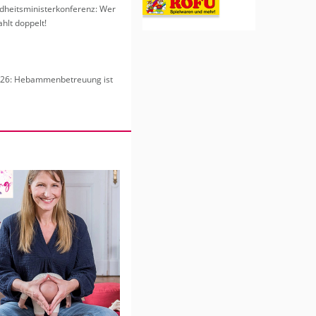
heits­mi­nis­ter­kon­fe­renz: Wer
hlt dop­pelt!
6: Heb­am­men­be­treu­ung ist