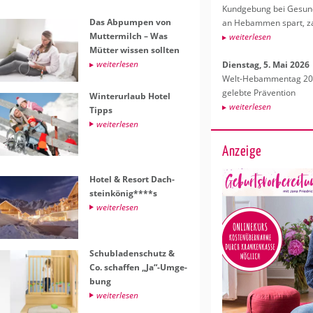
Kund­ge­bung bei Ge­sund­
Das Ab­pum­pen von
an Heb­am­men spart, za
Mut­ter­milch – Was
wei­ter­le­sen
Müt­ter wis­sen soll­ten
wei­ter­le­sen
Diens­tag, 5. Mai 2026
Welt-Heb­am­men­tag 202
ge­leb­te Prä­ven­ti­on
Win­ter­ur­laub Hotel
wei­ter­le­sen
Tipps
wei­ter­le­sen
Anzeige
Hotel & Re­sort Dach­
stein­kö­nig****s
wei­ter­le­sen
Schub­la­den­schutz &
Co. schaf­fen „Ja“-Um­ge­
bung
wei­ter­le­sen