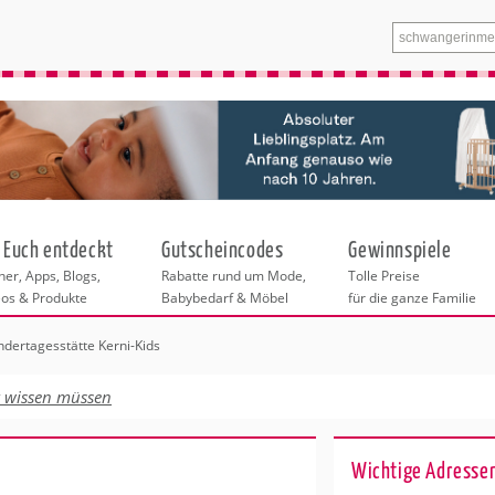
 Euch entdeckt
Gutscheincodes
Gewinnspiele
er, Apps, Blogs,
Rabatte rund um Mode,
Tolle Preise
eos & Produkte
Babybedarf & Möbel
für die ganze Familie
ndertagesstätte Kerni-Kids
n
tskurse
xen
ante Links
itung
t wissen müssen
entren Magdeburg
eratung
undheit
enstleistungen
 & Baby
Wichtige Adresse