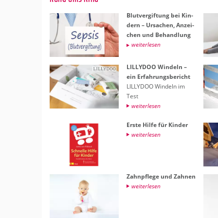
Blut­ver­gif­tung bei Kin­
dern – Ur­sa­chen, An­zei­
chen und Be­hand­lung
wei­ter­le­sen
LIL­LY­DOO​ Win­deln –
ein Er­fah­rungs­be­richt
LIL­LY­DOO​ Win­deln im
Test
wei­ter­le­sen
Erste Hilfe für Kin­der
wei­ter­le­sen
Zahn­pfle­ge und Zah­nen
wei­ter­le­sen