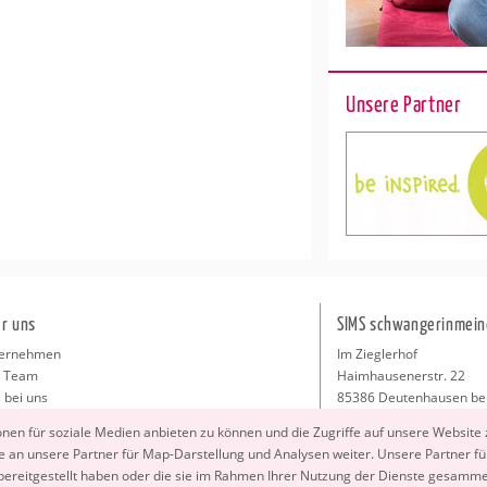
Unsere Partner
r uns
SIMS schwangerinmein
ernehmen
Im Zieglerhof
 Team
Haimhausenerstr. 22
 bei uns
85386 Deutenhausen be
sse
info@schwangerinmeiner
io­nen für so­zia­le Me­di­en an­bie­ten zu kön­nen und die Zu­grif­fe auf un­se­re Web­site
takt
 an un­se­re Part­ner für Map-Dar­stel­lung und Ana­ly­sen wei­ter. Un­se­re Part­ner füh
ressum
 be­reit­ge­stellt haben oder die sie im Rah­men Ihrer Nut­zung der Diens­te ge­sam­m