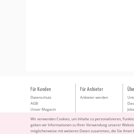
Für Kunden
Für Anbieter
Übe
Datenschutz
Anbieter werden
Unt
AGB
Das
Unser Magazin
Jobs
Pre
Wir ver­wen­den Coo­kies, um In­hal­te zu per­so­na­li­sie­ren, Funk­t
Kon
geben wir In­for­ma­tio­nen zu Ihrer Ver­wen­dung un­se­rer Web­site
Imp
mög­li­cher­wei­se mit wei­te­ren Daten zu­sam­men, die Sie ihnen