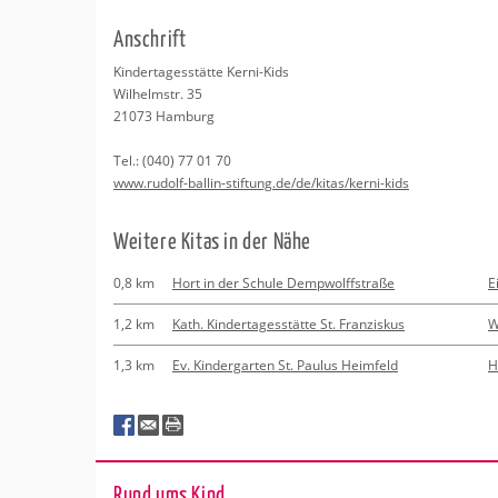
Erledigungen
Apotheken
An­schrift
Beratung
Kin­der­ta­ges­stät­te Kerni-Kids
Wil­helm­str. 35
Kurse
21073
Ham­burg
Tel.:
(040) 77 01 70
Regionale Tipps
www.​rudolf-​ballin-​stiftung.​de/​de/​kitas/​kerni-​kids
Wei­te­re Kitas in der Nähe
0,8 km
Hort in der Schule Dempwolffstraße
E
1,2 km
Kath. Kindertagesstätte St. Franziskus
W
1,3 km
Ev. Kindergarten St. Paulus Heimfeld
H
Rund ums Kind