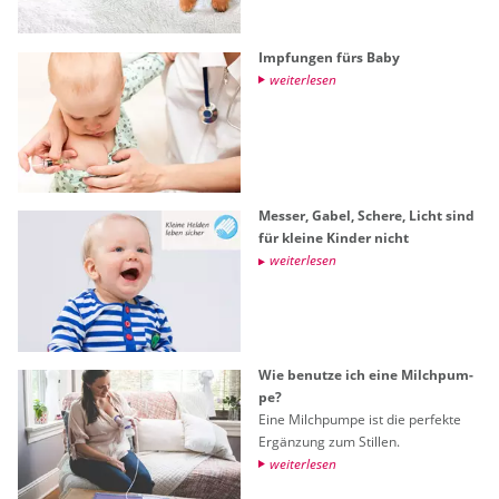
Imp­fun­gen fürs Baby
wei­ter­le­sen
Mes­ser, Gabel, Sche­re, Licht sind
für klei­ne Kin­der nicht
wei­ter­le­sen
Wie be­nut­ze ich eine Milch­pum­
pe?
Eine Milch­pum­pe ist die per­fek­te
Er­gän­zung zum Stil­len.
wei­ter­le­sen