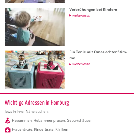
Ver­brü­hun­gen bei Kin­dern
wei­ter­le­sen
Ein Tonie mit Omas ech­ter Stim­
me
wei­ter­le­sen
Wichtige Adressen in Hamburg
Jetzt in Ihrer Nähe suchen:
Hebammen
,
Hebammenpraxen
,
Geburtshäuser
Frauenärzte
,
Kinderärzte
,
Kliniken