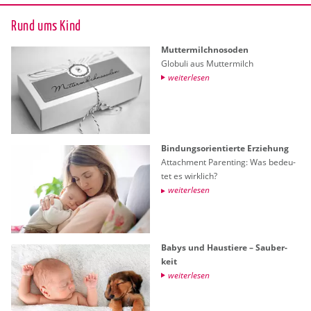
Rund ums Kind
Mut­ter­milch­no­so­den
Glo­bu­li aus Mut­ter­milch
wei­ter­le­sen
Bin­dungs­ori­en­tier­te Er­zie­hung
At­tach­ment Par­en­ting: Was be­deu­
tet es wirk­lich?
wei­ter­le­sen
Babys und Haus­tie­re – Sau­ber­
keit
wei­ter­le­sen