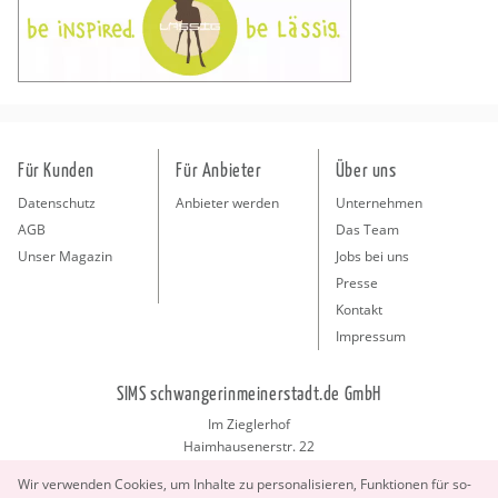
Für Kunden
Für Anbieter
Über uns
Datenschutz
Anbieter werden
Unternehmen
AGB
Das Team
Unser Magazin
Jobs bei uns
Presse
Kontakt
Impressum
SIMS schwangerinmeinerstadt.de GmbH
Im Zieglerhof
Haimhausenerstr. 22
85386 Deutenhausen bei München
Wir ver­wen­den Coo­kies, um In­hal­te zu per­so­na­li­sie­ren, Funk­tio­nen für so­
info@schwangerinmeinerstadt.de