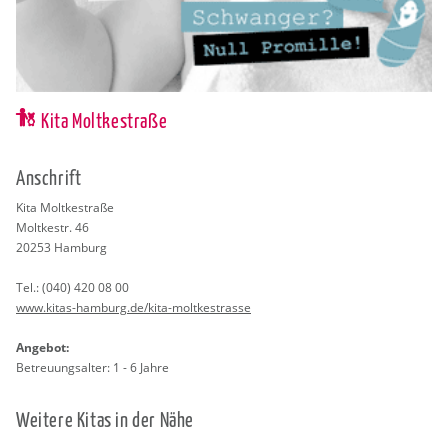
Kita Moltkestraße
An­schrift
Kita Molt­ke­stra­ße
Molt­kestr. 46
20253
Ham­burg
Tel.:
(040) 420 08 00
www.​kitas-​hamburg.​de/​kita-​mol​tkes​tras​se
An­ge­bot:
Be­treu­ungs­al­ter: 1 - 6 Jahre
Wei­te­re Kitas in der Nähe