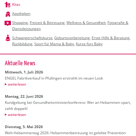
Kitas
Apotheken
Shopping
,
Freizeit & Betreuung
,
Wellness & Gesundheit
,
Fotografie &
Dienstleistungen
Schwangerschaftskurse
,
Geburtsvorbereitung
,
Erste Hilfe & Beratung
,
Rückbildung
,
Sport für Mama & Baby
,
Kurse fürs Baby
Ak­tu­el­le News
Mitt­woch, 1. Juli 2026
ENGEL Fa­brik­ver­kauf in Pful­lin­gen er­strahlt im neuen Look
wei­ter­le­sen
Mon­tag, 22. Juni 2026
Kund­ge­bung bei Ge­sund­heits­mi­nis­ter­kon­fe­renz: Wer an Heb­am­men spart,
zahlt dop­pelt!
wei­ter­le­sen
Diens­tag, 5. Mai 2026
Welt-Heb­am­men­tag 2026: Heb­am­men­be­treu­ung ist ge­leb­te Prä­ven­ti­on