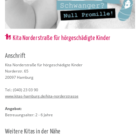
Kita Norderstraße für hörgeschädigte Kinder
An­schrift
Kita Nor­der­stra­ße für hör­ge­schä­dig­te Kin­der
Nor­der­str. 65
20097
Ham­burg
Tel.:
(040) 23 03 90
www.​kitas-​hamburg.​de/​kita-​nor​ders​tras​se
An­ge­bot:
Be­treu­ungs­al­ter: 2 - 6 Jahre
Wei­te­re Kitas in der Nähe