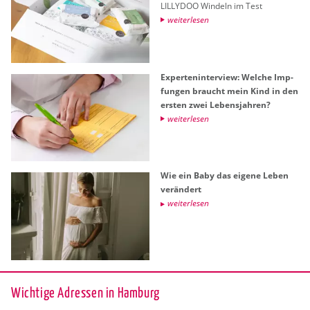
LIL­LY­DOO​ Win­deln im Test
wei­ter­le­sen
Ex­per­ten­in­ter­view: Wel­che Imp­
fun­gen braucht mein Kind in den
ers­ten zwei Le­bens­jah­ren?
wei­ter­le­sen
Wie ein Baby das ei­ge­ne Leben
ver­än­dert
wei­ter­le­sen
Wichtige Adressen in Hamburg