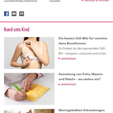
CompanyKids Hafencity
Altstadt
Adresse & Kontakt
Rund ums Kind
Die bes­ten Still-BHs für ver­schie­
de­ne Brust­for­men
So fin­dest du den pas­sen­den Still-
BH – be­quem, stüt­zend und schön
wei­ter­le­sen
Aus­rot­tung von Polio, Ma­sern
und Rö­teln – wo ste­hen wir?
wei­ter­le­sen
Me­nin­go­kok­ken-Er­kran­kun­gen