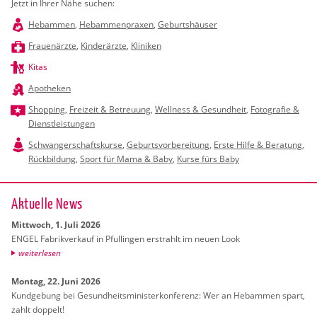
Jetzt in Ihrer Nähe suchen:
Hebammen
,
Hebammenpraxen
,
Geburtshäuser
Frauenärzte
,
Kinderärzte
,
Kliniken
Kitas
Apotheken
Shopping
,
Freizeit & Betreuung
,
Wellness & Gesundheit
,
Fotografie &
Dienstleistungen
Schwangerschaftskurse
,
Geburtsvorbereitung
,
Erste Hilfe & Beratung
,
Rückbildung
,
Sport für Mama & Baby
,
Kurse fürs Baby
Ak­tu­el­le News
Mitt­woch, 1. Juli 2026
ENGEL Fa­brik­ver­kauf in Pful­lin­gen er­strahlt im neuen Look
wei­ter­le­sen
Mon­tag, 22. Juni 2026
Kund­ge­bung bei Ge­sund­heits­mi­nis­ter­kon­fe­renz: Wer an Heb­am­men spart,
zahlt dop­pelt!