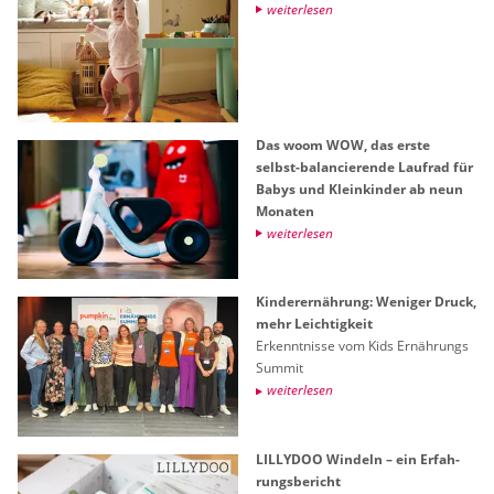
wei­ter­le­sen
Das woom WOW, das erste
selbst-ba­lan­cie­ren­de Lauf­rad für
Babys und Klein­kin­der ab neun
Mo­na­ten
wei­ter­le­sen
Kin­der­er­näh­rung: We­ni­ger Druck,
mehr Leich­tig­keit
Er­kennt­nis­se vom Kids Er­näh­rungs
Sum­mit
wei­ter­le­sen
LIL­LY­DOO​ Win­deln – ein Er­fah­
rungs­be­richt