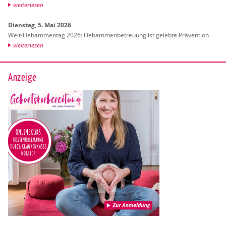
wei­ter­le­sen
Diens­tag, 5. Mai 2026
Welt-Heb­am­men­tag 2026: Heb­am­men­be­treu­ung ist ge­leb­te Prä­ven­ti­on
wei­ter­le­sen
Anzeige