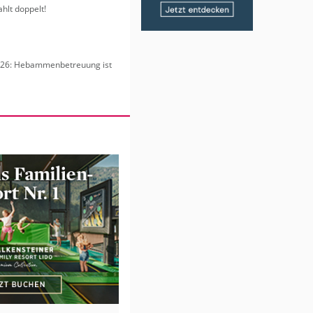
hlt dop­pelt!
6: Heb­am­men­be­treu­ung ist