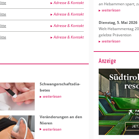
itte
Adresse & Kontakt
an Heb­am­men spart, za
wei­ter­le­sen
itte
Adresse & Kontakt
Diens­tag, 5. Mai 2026
itte
Adresse & Kontakt
Welt-Heb­am­men­tag 202
ge­leb­te Prä­ven­ti­on
itte
Adresse & Kontakt
wei­ter­le­sen
Anzeige
Schwan­ger­schafts­dia­
be­tes
wei­ter­le­sen
Ver­än­de­run­gen an den
Nie­ren
wei­ter­le­sen