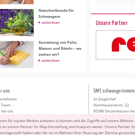
Na­tur­heil­kun­de für
Schwan­ge­re
Unsere Partner
wei­ter­le­sen
Aus­rot­tung von Polio,
Ma­sern und Rö­teln – wo
ste­hen wir?
wei­ter­le­sen
r uns
SIMS schwangerinmein
ernehmen
Im Zieglerhof
 Team
Haimhausenerstr. 22
 bei uns
85386 Deutenhausen be
sse
info@schwangerinmeiner
io­nen für so­zia­le Me­di­en an­bie­ten zu kön­nen und die Zu­grif­fe auf un­se­re Web­site
takt
 an un­se­re Part­ner für Map-Dar­stel­lung und Ana­ly­sen wei­ter. Un­se­re Part­ner füh
ressum
 be­reit­ge­stellt haben oder die sie im Rah­men Ihrer Nut­zung der Diens­te ge­sam­m