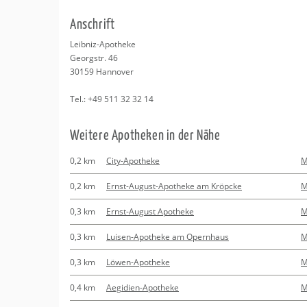
Erledigungen
Kitas
An­schrift
Apotheken
Beratung
Leib­niz-Apo­the­ke
Ge­orgstr. 46
Kurse
30159
Han­no­ver
Tel.:
+49 511 32 32 14
Regionale Tipps
Wei­te­re Apo­the­ken in der Nähe
0,2 km
City-Apotheke
M
0,2 km
Ernst-August-Apotheke am Kröpcke
M
0,3 km
Ernst-August Apotheke
M
0,3 km
Luisen-Apotheke am Opernhaus
M
0,3 km
Löwen-Apotheke
M
0,4 km
Aegidien-Apotheke
M