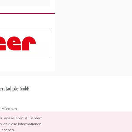
erstadt.de GmbH
i München
stadt.de
 zu ana­ly­sie­ren. Au­ßer­dem
­ren diese In­for­ma­tio­nen
elt haben.