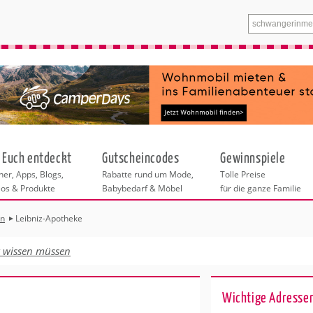
 Euch entdeckt
Gutscheincodes
Gewinnspiele
er, Apps, Blogs,
Rabatte rund um Mode,
Tolle Preise
eos & Produkte
Babybedarf & Möbel
für die ganze Familie
en
Leibniz-Apotheke
n
tskurse
xen
ante Links
itung
euung
t wissen müssen
entren in Hamburg
eratung
undheit
enstleistungen
 & Baby
Hamburg
Wichtige Adressen