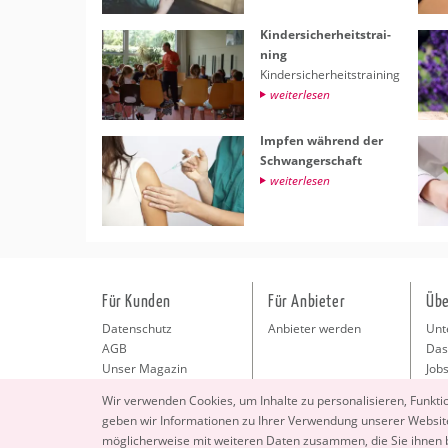
Kin­der­si­cher­heits­trai­
ning
Kin­der­si­cher­heits­trai­ning
wei­ter­le­sen
Imp­fen wäh­rend der
Schwan­ger­schaft
wei­ter­le­sen
Für Kunden
Für Anbieter
Übe
Datenschutz
Anbieter werden
Unt
AGB
Das
Unser Magazin
Jobs
Pre
Wir ver­wen­den Coo­kies, um In­hal­te zu per­so­na­li­sie­ren, Funk­t
Kon
geben wir In­for­ma­tio­nen zu Ihrer Ver­wen­dung un­se­rer Web­site
Imp
mög­li­cher­wei­se mit wei­te­ren Daten zu­sam­men, die Sie ihnen