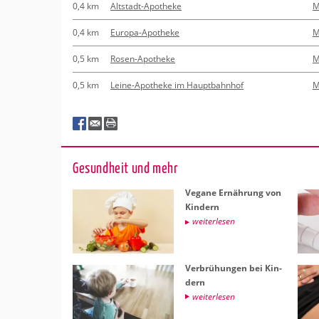
0,4 km
Altstadt-Apotheke
M
0,4 km
Europa-Apotheke
M
0,5 km
Rosen-Apotheke
M
0,5 km
Leine-Apotheke im Hauptbahnhof
M
Ge­sund­heit und mehr
Ve­ga­ne Er­näh­rung von
Kin­dern
wei­ter­le­sen
Ver­brü­hun­gen bei Kin­
dern
wei­ter­le­sen