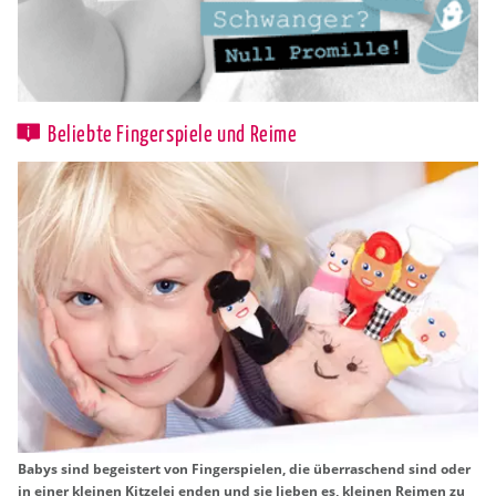
Beliebte Fingerspiele und Reime
Babys sind be­geis­tert von Fin­ger­spie­len, die über­ra­schend sind oder
in einer klei­nen Kit­ze­lei enden und sie lie­ben es, klei­nen Rei­men zu