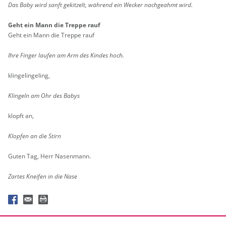
Das Baby wird sanft ge­kit­zelt, wäh­rend ein We­cker nach­ge­ahmt wird.
Geht ein Mann die Trep­pe rauf
Geht ein Mann die Trep­pe rauf
Ihre Fin­ger lau­fen am Arm des Kin­des hoch.
klin­ge­lin­ge­ling,
Klin­geln am Ohr des Babys
klopft an,
Klop­fen an die Stirn
Guten Tag, Herr Na­sen­mann.
Zar­tes Knei­fen in die Nase