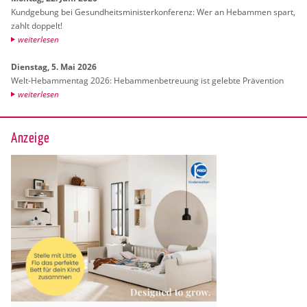
Kund­ge­bung bei Ge­sund­heits­mi­nis­ter­kon­fe­renz: Wer an Heb­am­men spart,
zahlt dop­pelt!
wei­ter­le­sen
Diens­tag, 5. Mai 2026
Welt-Heb­am­men­tag 2026: Heb­am­men­be­treu­ung ist ge­leb­te Prä­ven­ti­on
wei­ter­le­sen
Anzeige