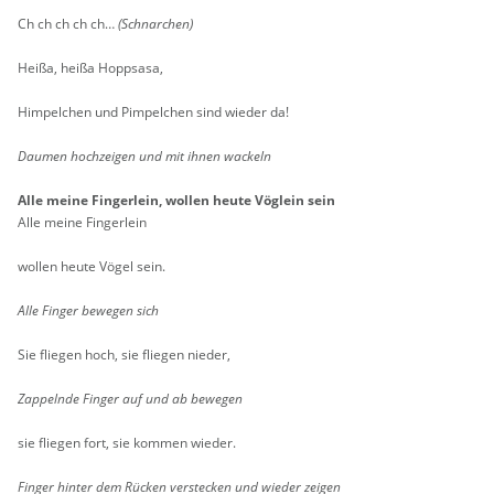
Ch ch ch ch ch…
(Schnar­chen)
Heißa, heißa Hopp­sa­sa,
Him­pel­chen und Pim­pel­chen sind wie­der da!
Dau­men hoch­zei­gen und mit ihnen wa­ckeln
Alle meine Fin­ger­lein, wol­len heute Vög­lein sein
Alle meine Fin­ger­lein
wol­len heute Vögel sein.
Alle Fin­ger be­we­gen sich
Sie flie­gen hoch, sie flie­gen nie­der,
Zap­peln­de Fin­ger auf und ab be­we­gen
sie flie­gen fort, sie kom­men wie­der.
Fin­ger hin­ter dem Rü­cken ver­ste­cken und wie­der zei­gen