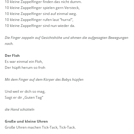
10 klei­ne Zap­pel­fin­ger fin­den das nicht dumm.
10 klei­ne Zap­pel­fin­ger spie­len gern Ver­steck,
10 klei­ne Zap­pel­fin­ger sind auf ein­mal weg.
10 klei­ne Zap­pel­fin­ger rufen laut “hurra!”,
10 klei­ne Zap­pel­fin­ger sind nun wie­der da.
Die Fin­ger zap­peln auf Ge­sichts­hö­he und ahmen die auf­ge­sag­ten Be­we­gun­gen
nach.
Der Floh
Es war ein­mal ein Floh,
Der hüpft herum so froh
Mit dem Fin­ger auf dem Kör­per des Babys hüp­fen
Und weil er dich so mag,
Sagt er dir „Guten Tag“
die Hand schüt­teln
Große und klei­ne Uhren
Große Uhren ma­chen Tick-Tack, Tick-Tack.