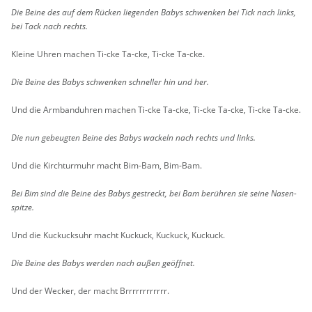
Die Beine des auf dem Rü­cken lie­gen­den Babys schwen­ken bei Tick nach links,
bei Tack nach rechts.
Klei­ne Uhren ma­chen Ti-cke Ta-cke, Ti-cke Ta-cke.
Die Beine des Babys schwen­ken schnel­ler hin und her.
Und die Arm­band­uh­ren ma­chen Ti-cke Ta-cke, Ti-cke Ta-cke, Ti-cke Ta-cke.
Die nun ge­beug­ten Beine des Babys wa­ckeln nach rechts und links.
Und die Kirch­turm­uhr macht Bim-Bam, Bim-Bam.
Bei Bim sind die Beine des Babys ge­streckt, bei Bam be­rüh­ren sie seine Na­sen­
spit­ze.
Und die Ku­ckucks­uhr macht Ku­ckuck, Ku­ckuck, Ku­ckuck.
Die Beine des Babys wer­den nach außen ge­öff­net.
Und der We­cker, der macht Brrrrrrrrrrrr.