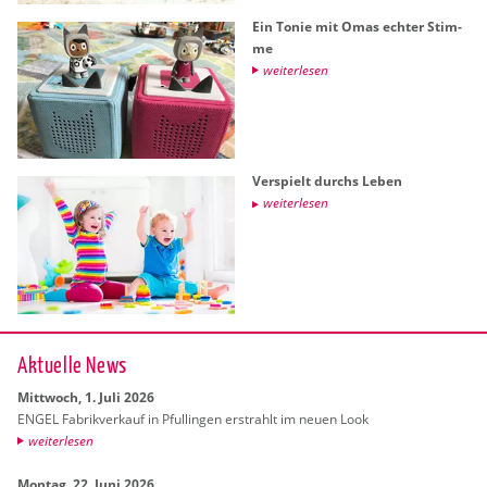
Ein Tonie mit Omas ech­ter Stim­
me
wei­ter­le­sen
Ver­spielt durchs Leben
wei­ter­le­sen
Ak­tu­el­le News
Mitt­woch, 1. Juli 2026
ENGEL Fa­brik­ver­kauf in Pful­lin­gen er­strahlt im neuen Look
wei­ter­le­sen
Mon­tag, 22. Juni 2026