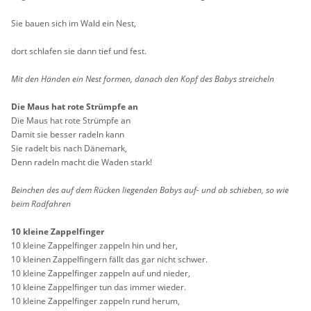
Sie bauen sich im Wald ein Nest,
dort schla­fen sie dann tief und fest.
Mit den Hän­den ein Nest for­men, da­nach den Kopf des Babys strei­cheln
Die Maus hat rote Strümp­fe an
Die Maus hat rote Strümp­fe an
Damit sie bes­ser ra­deln kann
Sie ra­delt bis nach Dä­ne­mark,
Denn ra­deln macht die Waden stark!
Bein­chen des auf dem Rü­cken lie­gen­den Babys auf- und ab schie­ben, so wie
beim Rad­fah­ren
10 klei­ne Zap­pel­fin­ger
10 klei­ne Zap­pel­fin­ger zap­peln hin und her,
10 klei­nen Zap­pel­fin­gern fällt das gar nicht schwer.
10 klei­ne Zap­pel­fin­ger zap­peln auf und nie­der,
10 klei­ne Zap­pel­fin­ger tun das immer wie­der.
10 klei­ne Zap­pel­fin­ger zap­peln rund herum,