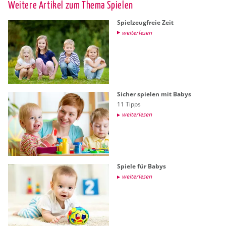
Wei­te­re Ar­ti­kel zum Thema Spie­len
Spiel­zeug­freie Zeit
wei­ter­le­sen
Si­cher spie­len mit Babys
11 Tipps
wei­ter­le­sen
Spie­le für Babys
wei­ter­le­sen