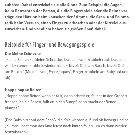
zu­hö­ren. Dabei ent­wi­ckeln sie alle Sinne: Zum Bei­spiel die Augen
beim Be­trach­ten der Per­son, die die Fin­ger­spie­le oder die Reime vor­
trägt, den Hör­sinn beim Lau­schen der Stim­me, die Grob- und Fein­mo­
to­rik beim Ver­such, einen Fin­ger zu er­ha­schen oder der Kit­ze­lei aus­
zu­wei­chen. Und vor allem haben sie gro­ßen Spaß dabei.
Bei­spie­le für Fin­ger- und Be­we­gungs­spie­le
Die klei­ne Schne­cke
„Klei­ne Schne­cke, klei­ne Schne­cke, krab­belt rauf, krab­belt rauf, krab­belt
wie­der run­ter, krab­belt wie­der run­ter, kit­zelt Dich am Bauch, kit­zelt Dich
am Bauch.“ (Me­lo­die von „Frère Ja­ques“, Fin­ger krab­beln am Baby auf und
ab)
Hoppe hoppe Rei­ter
„Hoppe hoppe Rei­ter, wenn er fällt, dann schreit er, fällt er in den Gra­ben,
fres­sen ihn die Raben, fällt er in den Sumpf, dann macht der Rei­ter
plumps.“
(Das Baby sitzt auf dem Schoß, die Knie wer­den auf und ab be­wegt und bei
„plumps“ lässt man das Kind leicht nach hin­ten fal­len, um es dann wie­der
fest­zu­hal­ten.)