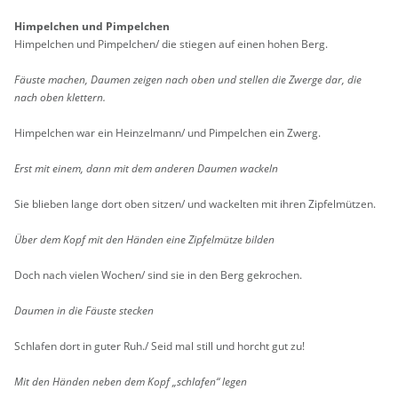
Him­pel­chen und Pim­pel­chen
Him­pel­chen und Pim­pel­chen/ die stie­gen auf einen hohen Berg.
Fäus­te ma­chen, Dau­men zei­gen nach oben und stel­len die Zwer­ge dar, die
nach oben klet­tern.
Him­pel­chen war ein Hein­zel­mann/ und Pim­pel­chen ein Zwerg.
Erst mit einem, dann mit dem an­de­ren Dau­men wa­ckeln
Sie blie­ben lange dort oben sit­zen/ und wa­ckel­ten mit ihren Zip­fel­müt­zen.
Über dem Kopf mit den Hän­den eine Zip­fel­müt­ze bil­den
Doch nach vie­len Wo­chen/ sind sie in den Berg ge­kro­chen.
Dau­men in die Fäus­te ste­cken
Schla­fen dort in guter Ruh./ Seid mal still und horcht gut zu!
Mit den Hän­den neben dem Kopf „schla­fen“ legen