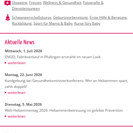
Shopping
,
Freizeit
,
Wellness & Gesundheit
,
Fotografie &
Dienstleistungen
Schwangerschaftskurse
,
Geburtsvorbereitung
,
Erste Hilfe & Beratung
,
Rückbildung
,
Sport für Mama & Baby
,
Kurse fürs Baby
Ak­tu­el­le News
Mitt­woch, 1. Juli 2026
ENGEL Fa­brik­ver­kauf in Pful­lin­gen er­strahlt im neuen Look
wei­ter­le­sen
Mon­tag, 22. Juni 2026
Kund­ge­bung bei Ge­sund­heits­mi­nis­ter­kon­fe­renz: Wer an Heb­am­men spart,
zahlt dop­pelt!
wei­ter­le­sen
Diens­tag, 5. Mai 2026
Welt-Heb­am­men­tag 2026: Heb­am­men­be­treu­ung ist ge­leb­te Prä­ven­ti­on
wei­ter­le­sen