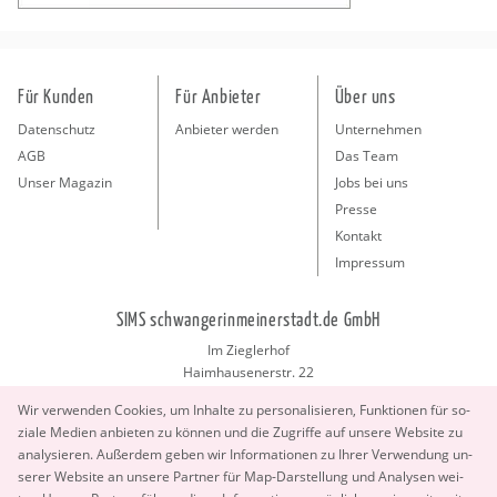
Für Kunden
Für Anbieter
Über uns
Datenschutz
Anbieter werden
Unternehmen
AGB
Das Team
Unser Magazin
Jobs bei uns
Presse
Kontakt
Impressum
SIMS schwangerinmeinerstadt.de GmbH
Im Zieglerhof
Haimhausenerstr. 22
85386 Deutenhausen bei München
Wir ver­wen­den Coo­kies, um In­hal­te zu per­so­na­li­sie­ren, Funk­tio­nen für so­
info@schwangerinmeinerstadt.de
zia­le Me­di­en an­bie­ten zu kön­nen und die Zu­grif­fe auf un­se­re Web­site zu
ana­ly­sie­ren. Au­ßer­dem geben wir In­for­ma­tio­nen zu Ihrer Ver­wen­dung un­
se­rer Web­site an un­se­re Part­ner für Map-Dar­stel­lung und Ana­ly­sen wei­