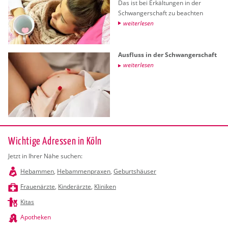
Das ist bei Er­käl­tun­gen in der
Schwan­ger­schaft zu be­ach­ten
wei­ter­le­sen
Aus­fluss in der Schwan­ger­schaft
wei­ter­le­sen
Wichtige Adressen in Köln
Jetzt in Ihrer Nähe suchen:
Hebammen
,
Hebammenpraxen
,
Geburtshäuser
Frauenärzte
,
Kinderärzte
,
Kliniken
Kitas
Apotheken