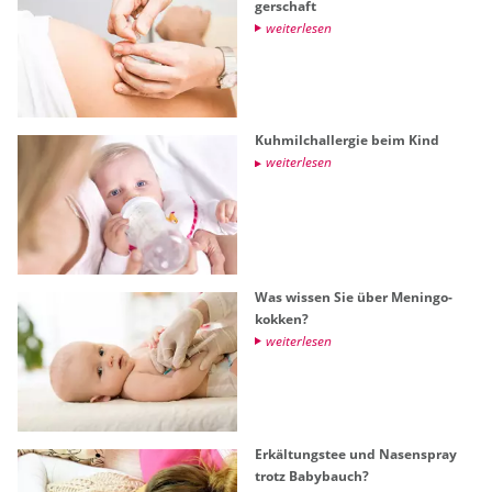
ger­schaft
wei­ter­le­sen
Kuh­milch­all­er­gie beim Kind
wei­ter­le­sen
Was wis­sen Sie über Me­nin­go­
kok­ken?
wei­ter­le­sen
Er­käl­tungs­tee und Na­sen­spray
trotz Ba­by­bauch?