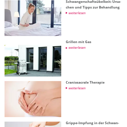
Schwan­ger­schafts­übel­keit: Ur­sa­
chen und Tipps zur Be­hand­lung
wei­ter­le­sen
Gril­len mit Gas
wei­ter­le­sen
Cra­nio­sa­cra­le The­ra­pie
wei­ter­le­sen
Grip­pe-Imp­fung in der Schwan­