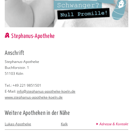
Stephanus-Apotheke
An­schrift
Ste­pha­nus-Apo­the­ke
Buch­forst­str. 1
51103
Köln
Tel.:
+49 221 9851501
E-Mail:
info@​stephanus-​apotheke-​koeln.​de
www.​stephanus-​apotheke-​koeln.​de
Wei­te­re Apo­the­ken in der Nähe
Lukas-Apotheke
Kalk
Adresse & Kontakt