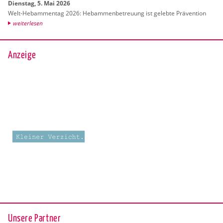
Diens­tag, 5. Mai 2026
Welt-Heb­am­men­tag 2026: Heb­am­men­be­treu­ung ist ge­leb­te Prä­ven­ti­on
wei­ter­le­sen
Anzeige
Unsere Partner