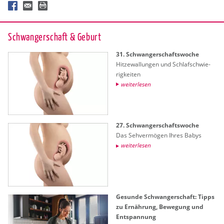
Schwan­ger­schaft & Ge­burt
31. Schwan­ger­schafts­wo­che
Hit­ze­wal­lun­gen und Schlaf­schwie­
rig­kei­ten
wei­ter­le­sen
27. Schwan­ger­schafts­wo­che
Das Seh­ver­mö­gen Ihres Babys
wei­ter­le­sen
Ge­sun­de Schwan­ger­schaft: Tipps
zu Er­näh­rung, Be­we­gung und
Ent­span­nung