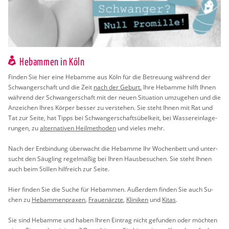
Hebammen in Köln
Fin­den Sie hier eine Heb­am­me aus Köln für die Be­treu­ung wäh­rend der
Schwan­ger­schaft und die Zeit
nach der Ge­burt.
Ihre Heb­am­me hilft Ihnen
wäh­rend der Schwan­ger­schaft mit der neuen Si­tua­ti­on um­zu­ge­hen und die
An­zei­chen Ihres Kör­per bes­ser zu ver­ste­hen. Sie steht Ihnen mit Rat und
Tat zur Seite, hat Tipps bei Schwan­ger­schafts­übel­keit, bei Was­ser­ein­la­ge­
run­gen, zu
al­ter­na­ti­ven Heil­me­tho­den
und vie­les mehr.
Nach der Ent­bin­dung über­wacht die Heb­am­me Ihr Wo­chen­bett und un­ter­
sucht den Säug­ling re­gel­mä­ßig bei Ihren Haus­be­su­chen. Sie steht Ihnen
auch beim Stil­len hilf­reich zur Seite.
Hier fin­den Sie die Suche für Heb­am­men. Au­ßer­dem fin­den Sie auch Su­
chen zu
Heb­am­men­pra­xen
,
Frau­en­ärz­te
,
Kli­ni­ken
und
Kitas
.
Sie sind Heb­am­me und haben Ihren Ein­trag nicht ge­fun­den oder möch­ten