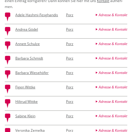
einen Ein­trag kor­ri­gie­ren? Dann kön­nen Sie hier mit uns
Kon­takt
auf­neh­
men.
Adele Hashmi-Fesghandis
Porz
Adresse & Kontakt
Andrea Gödel
Porz
Adresse & Kontakt
Annett Schulze
Porz
Adresse & Kontakt
Barbara Schmidt
Porz
Adresse & Kontakt
Barbara Wiesehöfer
Porz
Adresse & Kontakt
Figen Wittke
Porz
Adresse & Kontakt
Hiltrud Wittke
Porz
Adresse & Kontakt
Sabine Klein
Porz
Adresse & Kontakt
Veronika Zemelka
Porz
Adresse & Kontakt