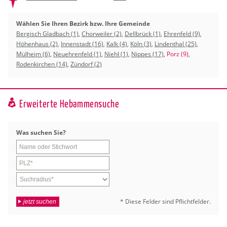
Wählen Sie Ihren Bezirk bzw. Ihre Gemeinde
Bergisch Gladbach (1)
,
Chorweiler (2)
,
Dellbrück (1)
,
Ehrenfeld (9)
,
Höhenhaus (2)
,
Innenstadt (16)
,
Kalk (4)
,
Köln (3)
,
Lindenthal (25)
,
Mülheim (6)
,
Neuehrenfeld (1)
,
Niehl (1)
,
Nippes (17)
,
Porz (9)
,
Rodenkirchen (14)
,
Zündorf (2)
Erweiterte Hebammensuche
Was su­chen Sie?
* Diese Fel­der sind Pflicht­fel­der.
jetzt suchen