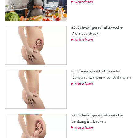
wei­ter­le­sen
25. Schwan­ger­schafts­wo­che
Die Blase drückt
wei­ter­le­sen
6. Schwan­ger­schafts­wo­che
Rich­tig schwan­ger – von An­fang an
wei­ter­le­sen
38. Schwan­ger­schafts­wo­che
Sen­kung ins Be­cken
wei­ter­le­sen