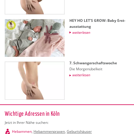
HEY HO LET’S GROW: Baby Erst­
aus­stat­tung
wei­ter­le­sen
7. Schwan­ger­schafts­wo­che
Die Mor­gen­übel­keit
wei­ter­le­sen
Wichtige Adressen in Köln
Jetzt in Ihrer Nähe suchen:
Hebammen
,
Hebammenpraxen
,
Geburtshäuser