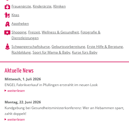
Frauenärzte
,
Kinderärzte
,
Kliniken
Kitas
Apotheken
Shopping
,
Freizeit
,
Wellness & Gesundheit
,
Fotografie &
Dienstleistungen
Schwangerschaftskurse
,
Geburtsvorbereitung
,
Erste Hilfe & Beratung
,
Rückbildung
,
Sport für Mama & Baby
,
Kurse fürs Baby
Ak­tu­el­le News
Mitt­woch, 1. Juli 2026
ENGEL Fa­brik­ver­kauf in Pful­lin­gen er­strahlt im neuen Look
wei­ter­le­sen
Mon­tag, 22. Juni 2026
Kund­ge­bung bei Ge­sund­heits­mi­nis­ter­kon­fe­renz: Wer an Heb­am­men spart,
zahlt dop­pelt!
wei­ter­le­sen