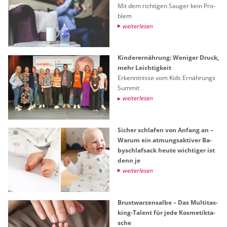
Mit dem rich­ti­gen Sau­ger kein Pro­
blem
wei­ter­le­sen
Kin­der­er­näh­rung: We­ni­ger Druck,
mehr Leich­tig­keit
Er­kennt­nis­se vom Kids Er­näh­rungs
Sum­mit
wei­ter­le­sen
Si­cher schla­fen von An­fang an –
Warum ein at­mungs­ak­ti­ver Ba­
by­schlaf­sack heute wich­ti­ger ist
denn je
wei­ter­le­sen
Brust­war­zen­sal­be – Das Mul­ti­tas­
king-Ta­lent für jede Kos­me­tik­ta­
sche