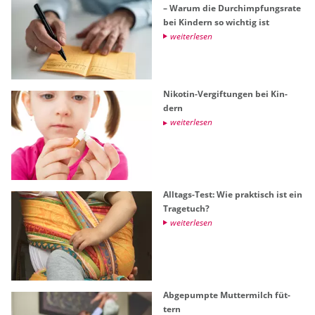
– Warum die Durch­imp­fungs­ra­te
bei Kin­dern so wich­tig ist
wei­ter­le­sen
Ni­ko­tin-Ver­gif­tun­gen bei Kin­
dern
wei­ter­le­sen
All­tags-Test: Wie prak­tisch ist ein
Tra­ge­tuch?
wei­ter­le­sen
Ab­ge­pump­te Mut­ter­milch füt­
tern