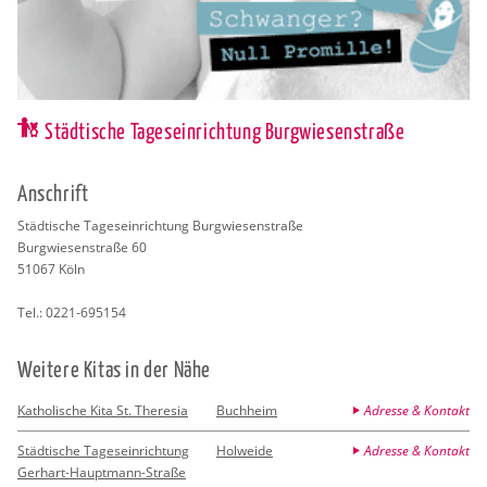
Städtische Tageseinrichtung Burgwiesenstraße
An­schrift
Städ­ti­sche Ta­ges­ein­rich­tung Burg­wie­sen­stra­ße
Burg­wie­sen­stra­ße 60
51067
Köln
Tel.:
0221-695154
Wei­te­re Kitas in der Nähe
Katholische Kita St. Theresia
Buchheim
Adresse & Kontakt
Städtische Tageseinrichtung
Holweide
Adresse & Kontakt
Gerhart-Hauptmann-Straße