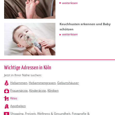
wei­ter­le­sen
Keuch­hus­ten er­ken­nen und Baby
schüt­zen
wei­ter­le­sen
Wichtige Adressen in Köln
Jetzt in Ihrer Nähe suchen:
Hebammen
,
Hebammenpraxen
,
Geburtshäuser
Frauenärzte
,
Kinderärzte
,
Kliniken
Kitas
Apotheken
Shopping
,
Freizeit
,
Wellness & Gesundheit
,
Fotografie &