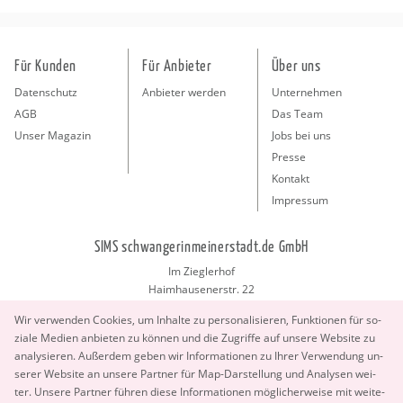
Für Kunden
Für Anbieter
Über uns
Datenschutz
Anbieter werden
Unternehmen
AGB
Das Team
Unser Magazin
Jobs bei uns
Presse
Kontakt
Impressum
SIMS schwangerinmeinerstadt.de GmbH
Im Zieglerhof
Haimhausenerstr. 22
85386 Deutenhausen bei München
Wir ver­wen­den Coo­kies, um In­hal­te zu per­so­na­li­sie­ren, Funk­tio­nen für so­
info@schwangerinmeinerstadt.de
zia­le Me­di­en an­bie­ten zu kön­nen und die Zu­grif­fe auf un­se­re Web­site zu
ana­ly­sie­ren. Au­ßer­dem geben wir In­for­ma­tio­nen zu Ihrer Ver­wen­dung un­
se­rer Web­site an un­se­re Part­ner für Map-Dar­stel­lung und Ana­ly­sen wei­
ter. Un­se­re Part­ner füh­ren diese In­for­ma­tio­nen mög­li­cher­wei­se mit wei­te­