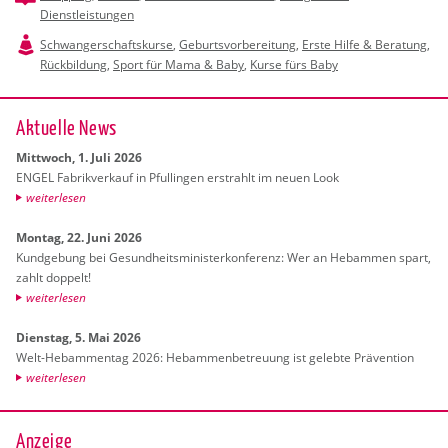
Dienstleistungen
Schwangerschaftskurse
,
Geburtsvorbereitung
,
Erste Hilfe & Beratung
,
Rückbildung
,
Sport für Mama & Baby
,
Kurse fürs Baby
Ak­tu­el­le News
Mitt­woch, 1. Juli 2026
ENGEL Fa­brik­ver­kauf in Pful­lin­gen er­strahlt im neuen Look
wei­ter­le­sen
Mon­tag, 22. Juni 2026
Kund­ge­bung bei Ge­sund­heits­mi­nis­ter­kon­fe­renz: Wer an Heb­am­men spart,
zahlt dop­pelt!
wei­ter­le­sen
Diens­tag, 5. Mai 2026
Welt-Heb­am­men­tag 2026: Heb­am­men­be­treu­ung ist ge­leb­te Prä­ven­ti­on
wei­ter­le­sen
Anzeige