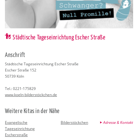
Städtische Tageseinrichtung Escher Straße
An­schrift
Städ­ti­sche Ta­ges­ein­rich­tung Escher Stra­ße
Escher Stra­ße 152
50739
Köln
Tel.:
0221-175829
www.​koeln-bil­der­stöck­chen.de
Wei­te­re Kitas in der Nähe
Evangelische
Bilderstöckchen
Adresse & Kontakt
Tageseinrichtung
Escherstraße