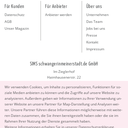
Für Kunden
Für Anbieter
Über uns
Datenschutz
Anbieter werden
Unternehmen
AGB
Das Team
Unser Magazin
Jobs bei uns
Presse
Kontakt
Impressum
SIMS schwangerinmeinerstadt.de GmbH
Im Zieglerhof
Haimhausenerstr. 22
85386 Deutenhausen bei München
Wir ver­wen­den Coo­kies, um In­hal­te zu per­so­na­li­sie­ren, Funk­tio­nen für so­
info@schwangerinmeinerstadt.de
zia­le Me­di­en an­bie­ten zu kön­nen und die Zu­grif­fe auf un­se­re Web­site zu
ana­ly­sie­ren. Au­ßer­dem geben wir In­for­ma­tio­nen zu Ihrer Ver­wen­dung un­
se­rer Web­site an un­se­re Part­ner für Map-Dar­stel­lung und Ana­ly­sen wei­
ter. Un­se­re Part­ner füh­ren diese In­for­ma­tio­nen mög­li­cher­wei­se mit wei­te­
ren Daten zu­sam­men, die Sie ihnen be­reit­ge­stellt haben oder die sie im
Rah­men Ihrer Nut­zung der Diens­te ge­sam­melt haben.
Copyright 2026 © SIMS schwangerinmeinerstadt.de GmbH.
Wei­te­re In­for­ma­tio­nen er­hal­ten Sie in un­se­rer
Da­ten­schut­z­er­klä­rung
.