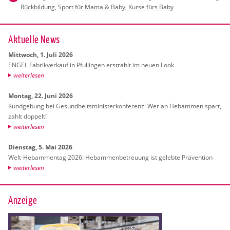
Rückbildung
,
Sport für Mama & Baby
,
Kurse fürs Baby
Ak­tu­el­le News
Mitt­woch, 1. Juli 2026
ENGEL Fa­brik­ver­kauf in Pful­lin­gen er­strahlt im neuen Look
wei­ter­le­sen
Mon­tag, 22. Juni 2026
Kund­ge­bung bei Ge­sund­heits­mi­nis­ter­kon­fe­renz: Wer an Heb­am­men spart,
zahlt dop­pelt!
wei­ter­le­sen
Diens­tag, 5. Mai 2026
Welt-Heb­am­men­tag 2026: Heb­am­men­be­treu­ung ist ge­leb­te Prä­ven­ti­on
wei­ter­le­sen
Anzeige