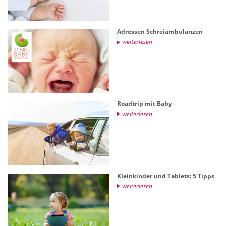
Adres­sen Schrei­am­bu­lan­zen
wei­ter­le­sen
Roadt­rip mit Baby
wei­ter­le­sen
Klein­kin­der und Ta­blets: 5 Tipps
wei­ter­le­sen