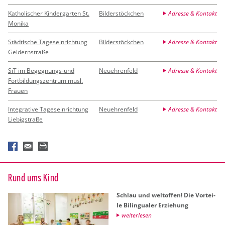
Katholischer Kindergarten St.
Bilderstöckchen
Adresse & Kontakt
Monika
Städtische Tageseinrichtung
Bilderstöckchen
Adresse & Kontakt
Geldernstraße
SiT im Begegnungs-und
Neuehrenfeld
Adresse & Kontakt
Fortbildungszentrum musl.
Frauen
Integrative Tageseinrichtung
Neuehrenfeld
Adresse & Kontakt
Liebigstraße
Rund ums Kind
Schlau und welt­of­fen! Die Vor­tei­
le Bi­lin­gua­ler Er­zie­hung
wei­ter­le­sen