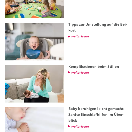
Tipps zur Um­stel­lung auf die Bei­
kost
wei­ter­le­sen
Kom­pli­ka­tio­nen beim Stil­len
wei­ter­le­sen
Baby be­ru­hi­gen leicht ge­macht:
Sanf­te Ein­schlaf­hil­fen im Über­
blick
wei­ter­le­sen