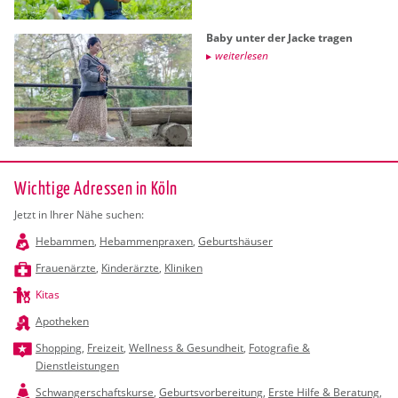
Baby unter der Jacke tra­gen
wei­ter­le­sen
Wichtige Adressen in Köln
Jetzt in Ihrer Nähe suchen:
Hebammen
,
Hebammenpraxen
,
Geburtshäuser
Frauenärzte
,
Kinderärzte
,
Kliniken
Kitas
Apotheken
Shopping
,
Freizeit
,
Wellness & Gesundheit
,
Fotografie &
Dienstleistungen
Schwangerschaftskurse
,
Geburtsvorbereitung
,
Erste Hilfe & Beratung
,