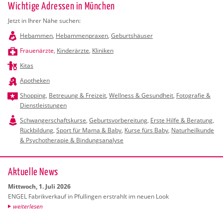
Wichtige Adressen in München
Jetzt in Ihrer Nähe suchen:
Hebammen
,
Hebammenpraxen
,
Geburtshäuser
Frauenärzte
,
Kinderärzte
,
Kliniken
Kitas
Apotheken
Shopping
,
Betreuung & Freizeit
,
Wellness & Gesundheit
,
Fotografie &
Dienstleistungen
Schwangerschaftskurse
,
Geburtsvorbereitung
,
Erste Hilfe & Beratung
,
Rückbildung
,
Sport für Mama & Baby
,
Kurse fürs Baby
,
Naturheilkunde
& Psychotherapie & Bindungsanalyse
Ak­tu­el­le News
Mitt­woch, 1. Juli 2026
ENGEL Fa­brik­ver­kauf in Pful­lin­gen er­strahlt im neuen Look
wei­ter­le­sen