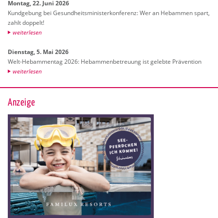
Mon­tag, 22. Juni 2026
Kund­ge­bung bei Ge­sund­heits­mi­nis­ter­kon­fe­renz: Wer an Heb­am­men spart,
zahlt dop­pelt!
wei­ter­le­sen
Diens­tag, 5. Mai 2026
Welt-Heb­am­men­tag 2026: Heb­am­men­be­treu­ung ist ge­leb­te Prä­ven­ti­on
wei­ter­le­sen
Anzeige