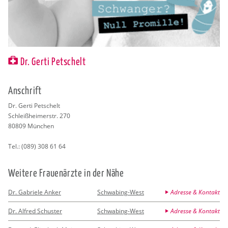
Dr. Gerti Petschelt
An­schrift
Dr. Gerti Pet­schelt
Schlei­ßhei­mer­str. 270
80809
Mün­chen
Tel.:
(089) 308 61 64
Wei­te­re Frau­en­ärz­te in der Nähe
Dr. Gabriele Anker
Schwabing-West
Adresse & Kontakt
Dr. Alfred Schuster
Schwabing-West
Adresse & Kontakt