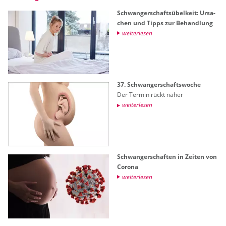
Schwan­ger­schafts­übel­keit: Ur­sa­
chen und Tipps zur Be­hand­lung
wei­ter­le­sen
37. Schwan­ger­schafts­wo­che
Der Ter­min rückt näher
wei­ter­le­sen
Schwan­ger­schaf­ten in Zei­ten von
Co­ro­na
wei­ter­le­sen