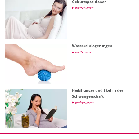
Ge­burts­po­si­tio­nen
wei­ter­le­sen
Was­ser­ein­la­ge­run­gen
wei­ter­le­sen
Hei­ßhun­ger und Ekel in der
Schwan­ger­schaft
wei­ter­le­sen