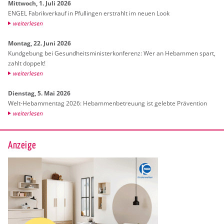
Mitt­woch, 1. Juli 2026
ENGEL Fa­brik­ver­kauf in Pful­lin­gen er­strahlt im neuen Look
wei­ter­le­sen
Mon­tag, 22. Juni 2026
Kund­ge­bung bei Ge­sund­heits­mi­nis­ter­kon­fe­renz: Wer an Heb­am­men spart,
zahlt dop­pelt!
wei­ter­le­sen
Diens­tag, 5. Mai 2026
Welt-Heb­am­men­tag 2026: Heb­am­men­be­treu­ung ist ge­leb­te Prä­ven­ti­on
wei­ter­le­sen
Anzeige