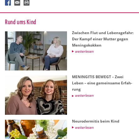
Rund ums Kind
Zwi­schen Flut und Le­bens­ge­fahr:
Der Kampf einer Mut­ter gegen
Me­nin­go­kok­ken
wei­ter­le­sen
ME­NIN­GI­TIS BE­WEGT – Zwei
Leben – eine ge­mein­sa­me Er­fah­
rung
wei­ter­le­sen
Neu­ro­der­mi­tis beim Kind
wei­ter­le­sen