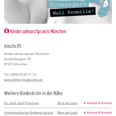
Kinderzahnarztpraxis München
An­schrift
Kin­der­zahn­arzt­pra­xis Mün­chen
Jo­sephs­burg­str. 83
81673
Mün­chen
Tel.:
(089) 45 66 51 13
www.​doktor-​kinderzahn.​de
Wei­te­re Kin­der­ärz­te in der Nähe
Dr. med. Josef Kriesmair
Berg am Laim
Adresse & Kontakt
Homöopathische Kinderarztpraxis
Berg am Laim
Adresse & Kontakt