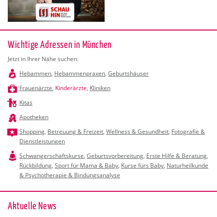
Wichtige Adressen in München
Jetzt in Ihrer Nähe suchen:
Hebammen
,
Hebammenpraxen
,
Geburtshäuser
Frauenärzte
,
Kinderärzte
,
Kliniken
Kitas
Apotheken
Shopping
,
Betreuung & Freizeit
,
Wellness & Gesundheit
,
Fotografie &
Dienstleistungen
Schwangerschaftskurse
,
Geburtsvorbereitung
,
Erste Hilfe & Beratung
,
Rückbildung
,
Sport für Mama & Baby
,
Kurse fürs Baby
,
Naturheilkunde
& Psychotherapie & Bindungsanalyse
Ak­tu­el­le News