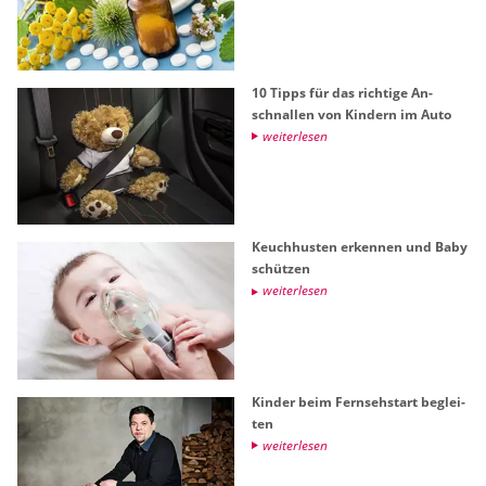
10 Tipps für das rich­ti­ge An­
schnal­len von Kin­dern im Auto
wei­ter­le­sen
Keuch­hus­ten er­ken­nen und Baby
schüt­zen
wei­ter­le­sen
Kin­der beim Fern­seh­start be­glei­
ten
wei­ter­le­sen