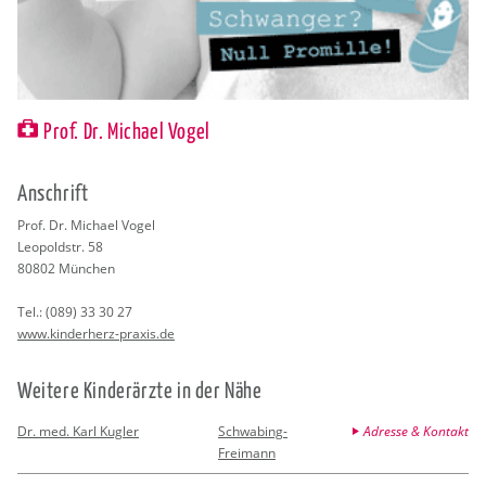
Prof. Dr. Michael Vogel
An­schrift
Prof. Dr. Mi­cha­el Vogel
Leo­pold­str. 58
80802
Mün­chen
Tel.:
(089) 33 30 27
www.​kinderherz-​praxis.​de
Wei­te­re Kin­der­ärz­te in der Nähe
Dr. med. Karl Kugler
Schwabing-
Adresse & Kontakt
Freimann