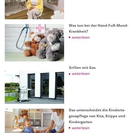
Was tun bei der Hand-Fuß-Mund-
Krank­heit?
wei­ter­le­sen
Gril­len mit Gas
wei­ter­le­sen
Das un­ter­schei­det die Kin­der­ta­
ges­a­pfle­ge von Kita, Krip­pe und
Kin­der­gar­ten
wei­ter­le­sen