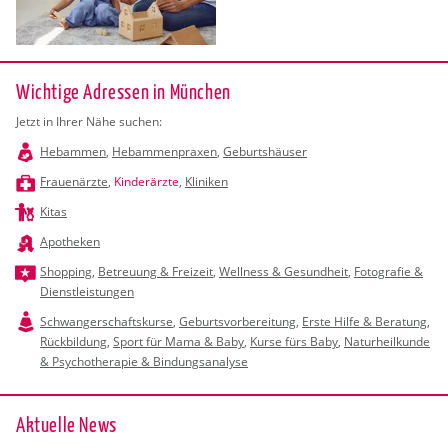
Wichtige Adressen in München
Jetzt in Ihrer Nähe suchen:
Hebammen
,
Hebammenpraxen
,
Geburtshäuser
Frauenärzte
,
Kinderärzte
,
Kliniken
Kitas
Apotheken
Shopping
,
Betreuung & Freizeit
,
Wellness & Gesundheit
,
Fotografie &
Dienstleistungen
Schwangerschaftskurse
,
Geburtsvorbereitung
,
Erste Hilfe & Beratung
,
Rückbildung
,
Sport für Mama & Baby
,
Kurse fürs Baby
,
Naturheilkunde
& Psychotherapie & Bindungsanalyse
Ak­tu­el­le News