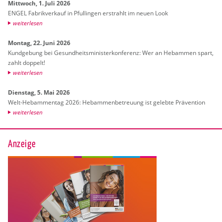
Mitt­woch, 1. Juli 2026
ENGEL Fa­brik­ver­kauf in Pful­lin­gen er­strahlt im neuen Look
wei­ter­le­sen
Mon­tag, 22. Juni 2026
Kund­ge­bung bei Ge­sund­heits­mi­nis­ter­kon­fe­renz: Wer an Heb­am­men spart,
zahlt dop­pelt!
wei­ter­le­sen
Diens­tag, 5. Mai 2026
Welt-Heb­am­men­tag 2026: Heb­am­men­be­treu­ung ist ge­leb­te Prä­ven­ti­on
wei­ter­le­sen
Anzeige