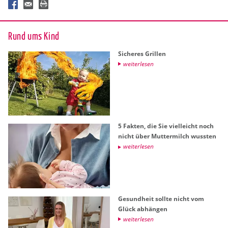
Rund ums Kind
Si­che­res Gril­len
wei­ter­le­sen
5 Fak­ten, die Sie viel­leicht noch
nicht über Mut­ter­milch wuss­ten
wei­ter­le­sen
Ge­sund­heit soll­te nicht vom
Glück ab­hän­gen
wei­ter­le­sen