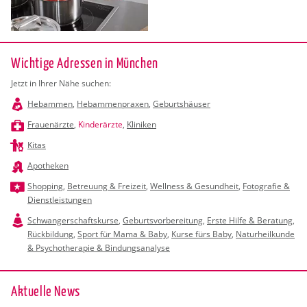
Wichtige Adressen in München
Jetzt in Ihrer Nähe suchen:
Hebammen
,
Hebammenpraxen
,
Geburtshäuser
Frauenärzte
,
Kinderärzte
,
Kliniken
Kitas
Apotheken
Shopping
,
Betreuung & Freizeit
,
Wellness & Gesundheit
,
Fotografie &
Dienstleistungen
Schwangerschaftskurse
,
Geburtsvorbereitung
,
Erste Hilfe & Beratung
,
Rückbildung
,
Sport für Mama & Baby
,
Kurse fürs Baby
,
Naturheilkunde
& Psychotherapie & Bindungsanalyse
Ak­tu­el­le News