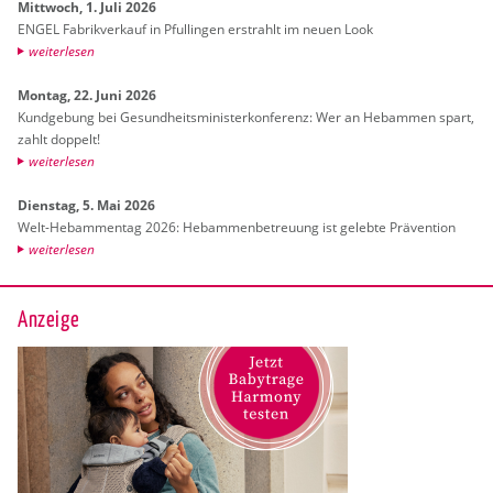
Mitt­woch, 1. Juli 2026
ENGEL Fa­brik­ver­kauf in Pful­lin­gen er­strahlt im neuen Look
wei­ter­le­sen
Mon­tag, 22. Juni 2026
Kund­ge­bung bei Ge­sund­heits­mi­nis­ter­kon­fe­renz: Wer an Heb­am­men spart,
zahlt dop­pelt!
wei­ter­le­sen
Diens­tag, 5. Mai 2026
Welt-Heb­am­men­tag 2026: Heb­am­men­be­treu­ung ist ge­leb­te Prä­ven­ti­on
wei­ter­le­sen
Anzeige