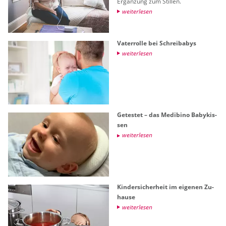
Er­gän­zung zum Stil­len.
wei­ter­le­sen
Va­ter­rol­le bei Schreiba­bys
wei­ter­le­sen
Ge­tes­tet – das Me­dibi­no Ba­by­kis­
sen
wei­ter­le­sen
Kin­der­si­cher­heit im ei­ge­nen Zu­
hau­se
wei­ter­le­sen