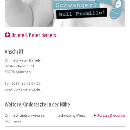
Dr. med. Peter Bartels
An­schrift
Dr. med. Peter Bar­tels
Des­tou­ch­esstr. 73
80796
Mün­chen
Tel.:
(089) 32 72 97 55
www.​pb-​kinderarzt.​de
Wei­te­re Kin­der­ärz­te in der Nähe
Dr. med. Gudrun-Andrea
Schwabing-West
Adresse & Kontakt
Hoffmann