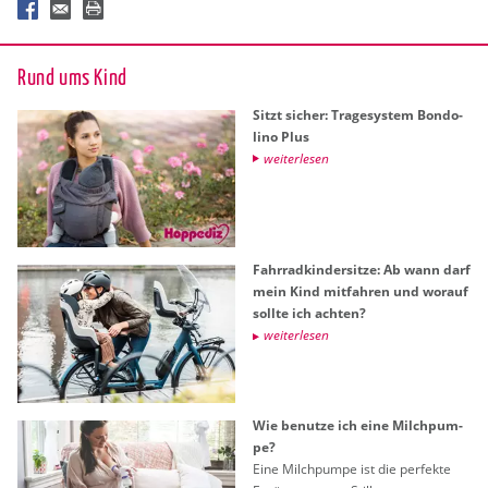
Rund ums Kind
Sitzt si­cher: Tra­ge­sys­tem Bon­do­
li­no Plus
wei­ter­le­sen
Fahr­rad­kin­der­sit­ze: Ab wann darf
mein Kind mit­fah­ren und wor­auf
soll­te ich ach­ten?
wei­ter­le­sen
Wie be­nut­ze ich eine Milch­pum­
pe?
Eine Milch­pum­pe ist die per­fek­te