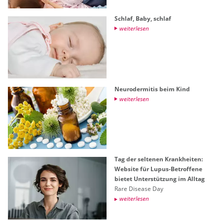
Schlaf, Baby, schlaf
wei­ter­le­sen
Neu­ro­der­mi­tis beim Kind
wei­ter­le­sen
Tag der sel­te­nen Krank­hei­ten:
Web­site für Lupus-Be­trof­fe­ne
bie­tet Un­ter­stüt­zung im All­tag
Rare Di­sea­se Day
wei­ter­le­sen