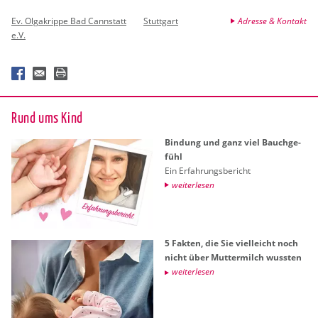
Ev. Olgakrippe Bad Cannstatt
Stuttgart
Adresse & Kontakt
e.V.
Rund ums Kind
Bin­dung und ganz viel Bauch­ge­
fühl
Ein Er­fah­rungs­be­richt
wei­ter­le­sen
5 Fak­ten, die Sie viel­leicht noch
nicht über Mut­ter­milch wuss­ten
wei­ter­le­sen