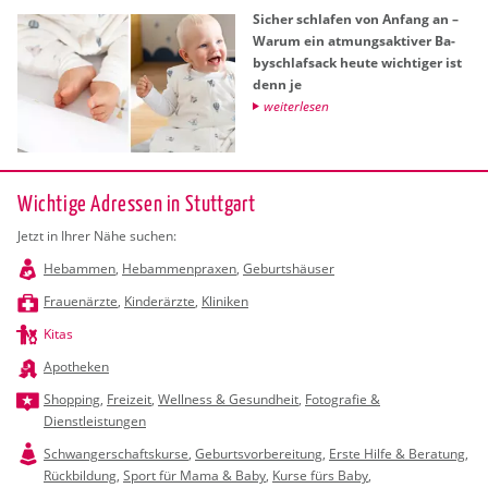
Si­cher schla­fen von An­fang an –
Warum ein at­mungs­ak­ti­ver Ba­
by­schlaf­sack heute wich­ti­ger ist
denn je
wei­ter­le­sen
Wichtige Adressen in Stuttgart
Jetzt in Ihrer Nähe suchen:
Hebammen
,
Hebammenpraxen
,
Geburtshäuser
Frauenärzte
,
Kinderärzte
,
Kliniken
Kitas
Apotheken
Shopping
,
Freizeit
,
Wellness & Gesundheit
,
Fotografie &
Dienstleistungen
Schwangerschaftskurse
,
Geburtsvorbereitung
,
Erste Hilfe & Beratung
,
Rückbildung
,
Sport für Mama & Baby
,
Kurse fürs Baby
,