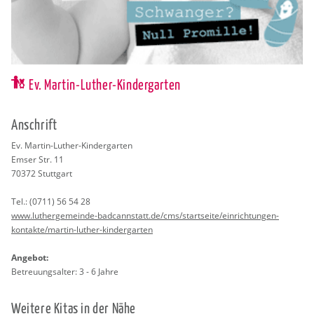
Ev. Martin-Luther-Kindergarten
An­schrift
Ev. Mar­tin-Lu­ther-Kin­der­gar­ten
Emser Str. 11
70372
Stutt­gart
Tel.:
(0711) 56 54 28
www.​lut​herg​emei​nde-​bad​cann​stat​t.​de/​cms/​startseite/​ein​rich​tung​en-​
kontakte/​martin-​luther-​kindergarten
An­ge­bot:
Be­treu­ungs­al­ter: 3 - 6 Jahre
Wei­te­re Kitas in der Nähe