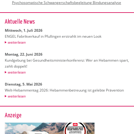
Psychosomatische Schwangerschaftsbegleitung Bindungsanalyse
Ak­tu­el­le News
Mitt­woch, 1. Juli 2026
ENGEL Fa­brik­ver­kauf in Pful­lin­gen er­strahlt im neuen Look
wei­ter­le­sen
Mon­tag, 22. Juni 2026
Kund­ge­bung bei Ge­sund­heits­mi­nis­ter­kon­fe­renz: Wer an Heb­am­men spart,
zahlt dop­pelt!
wei­ter­le­sen
Diens­tag, 5. Mai 2026
Welt-Heb­am­men­tag 2026: Heb­am­men­be­treu­ung ist ge­leb­te Prä­ven­ti­on
wei­ter­le­sen
Anzeige