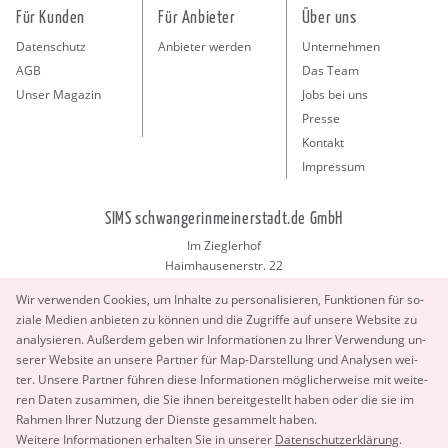
Für Kunden
Für Anbieter
Über uns
Datenschutz
Anbieter werden
Unternehmen
AGB
Das Team
Unser Magazin
Jobs bei uns
Presse
Kontakt
Impressum
SIMS schwangerinmeinerstadt.de GmbH
Im Zieglerhof
Haimhausenerstr. 22
85386 Deutenhausen bei München
Wir ver­wen­den Coo­kies, um In­hal­te zu per­so­na­li­sie­ren, Funk­tio­nen für so­
info@schwangerinmeinerstadt.de
zia­le Me­di­en an­bie­ten zu kön­nen und die Zu­grif­fe auf un­se­re Web­site zu
ana­ly­sie­ren. Au­ßer­dem geben wir In­for­ma­tio­nen zu Ihrer Ver­wen­dung un­
se­rer Web­site an un­se­re Part­ner für Map-Dar­stel­lung und Ana­ly­sen wei­
ter. Un­se­re Part­ner füh­ren diese In­for­ma­tio­nen mög­li­cher­wei­se mit wei­te­
ren Daten zu­sam­men, die Sie ihnen be­reit­ge­stellt haben oder die sie im
Rah­men Ihrer Nut­zung der Diens­te ge­sam­melt haben.
Copyright 2026 © SIMS schwangerinmeinerstadt.de GmbH.
Wei­te­re In­for­ma­tio­nen er­hal­ten Sie in un­se­rer
Da­ten­schut­z­er­klä­rung
.