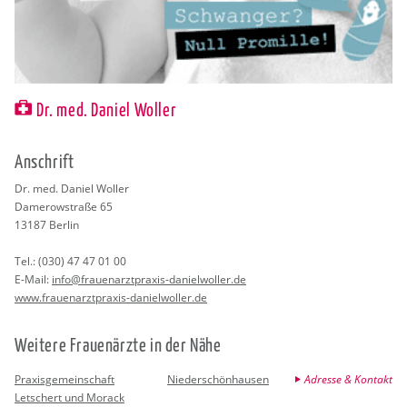
Dr. med. Daniel Woller
An­schrift
Dr. med. Da­ni­el Wol­ler
Da­me­row­stra­ße 65
13187
Ber­lin
Tel.:
(030) 47 47 01 00
E-Mail:
info@​fra​uena​rztp​raxi​s-​dan​ielw​olle​r.​de
www.​fra​uena​rztp​raxi​s-​dan​ielw​olle​r.​de
Wei­te­re Frau­en­ärz­te in der Nähe
Praxisgemeinschaft
Niederschönhausen
Adresse & Kontakt
Letschert und Morack