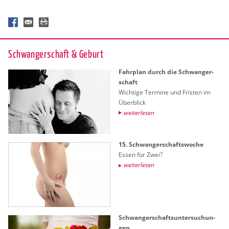
Schwan­ger­schaft & Ge­burt
Fahr­plan durch die Schwan­ger­
schaft
Wich­ti­ge Ter­mi­ne und Fris­ten im
Über­blick
wei­ter­le­sen
15. Schwan­ger­schafts­wo­che
Essen für Zwei?
wei­ter­le­sen
Schwan­ger­schafts­un­ter­su­chun­
gen