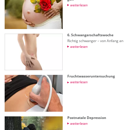
wei­ter­le­sen
6. Schwan­ger­schafts­wo­che
Rich­tig schwan­ger – von An­fang an
wei­ter­le­sen
Frucht­was­ser­un­ter­su­chung
wei­ter­le­sen
Post­na­ta­le De­pres­si­on
wei­ter­le­sen