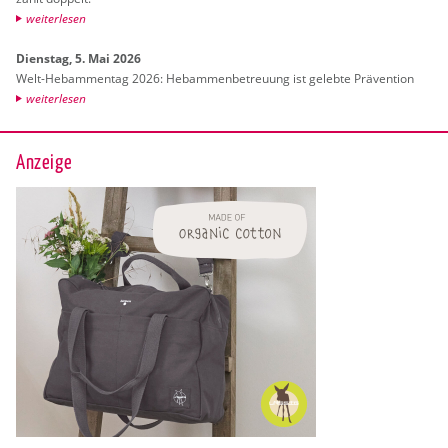
wei­ter­le­sen
Diens­tag, 5. Mai 2026
Welt-Heb­am­men­tag 2026: Heb­am­men­be­treu­ung ist ge­leb­te Prä­ven­ti­on
wei­ter­le­sen
Anzeige