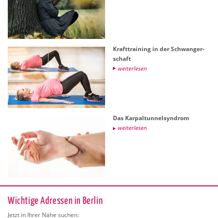
Kraft­trai­ning in der Schwan­ger­
schaft
wei­ter­le­sen
Das Kar­pal­tun­nel­syn­drom
wei­ter­le­sen
Wichtige Adressen in Berlin
Jetzt in Ihrer Nähe suchen: