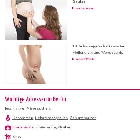
Dou­las
wei­ter­le­sen
13. Schwan­ger­schafts­wo­che
Mei­len­stein und Wen­de­punkt
wei­ter­le­sen
Wichtige Adressen in Berlin
Jetzt in Ihrer Nähe suchen:
Hebammen
,
Hebammenpraxen
,
Geburtshäuser
Frauenärzte
,
Kinderärzte
,
Kliniken
Kitas