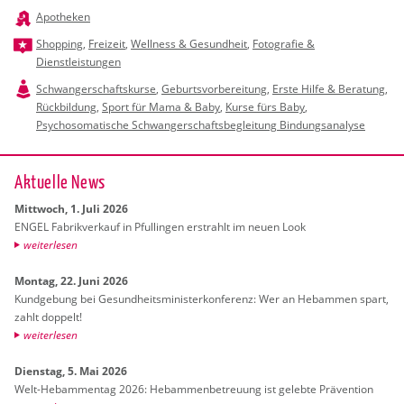
Apotheken
Shopping
,
Freizeit
,
Wellness & Gesundheit
,
Fotografie &
Dienstleistungen
Schwangerschaftskurse
,
Geburtsvorbereitung
,
Erste Hilfe & Beratung
,
Rückbildung
,
Sport für Mama & Baby
,
Kurse fürs Baby
,
Psychosomatische Schwangerschaftsbegleitung Bindungsanalyse
Ak­tu­el­le News
Mitt­woch, 1. Juli 2026
ENGEL Fa­brik­ver­kauf in Pful­lin­gen er­strahlt im neuen Look
wei­ter­le­sen
Mon­tag, 22. Juni 2026
Kund­ge­bung bei Ge­sund­heits­mi­nis­ter­kon­fe­renz: Wer an Heb­am­men spart,
zahlt dop­pelt!
wei­ter­le­sen
Diens­tag, 5. Mai 2026
Welt-Heb­am­men­tag 2026: Heb­am­men­be­treu­ung ist ge­leb­te Prä­ven­ti­on