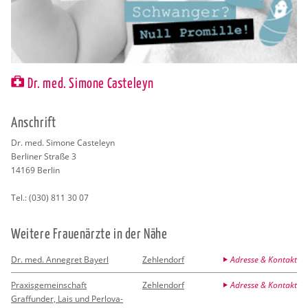
Dr. med. Simone Casteleyn
An­schrift
Dr. med. Si­mo­ne Cas­te­leyn
Ber­li­ner Stra­ße 3
14169
Ber­lin
Tel.:
(030) 811 30 07
Wei­te­re Frau­en­ärz­te in der Nähe
Dr. med. Annegret Bayerl
Zehlendorf
Adresse & Kontakt
Praxisgemeinschaft
Zehlendorf
Adresse & Kontakt
Graffunder, Lais und Perlova-