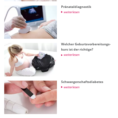
Prä­na­tal­dia­gnos­tik
wei­ter­le­sen
Wel­cher Ge­burts­vor­be­rei­tungs­
kurs ist der rich­ti­ge?
wei­ter­le­sen
Schwan­ger­schafts­dia­be­tes
wei­ter­le­sen