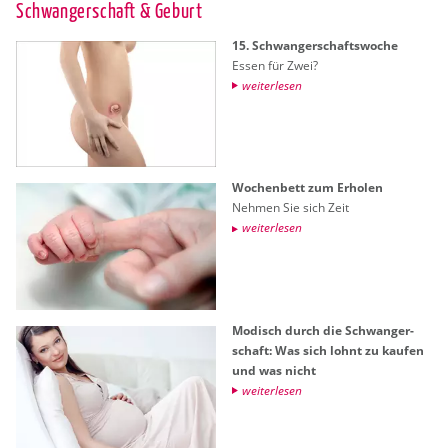
Schwan­ger­schaft & Ge­burt
15. Schwan­ger­schafts­wo­che
Essen für Zwei?
wei­ter­le­sen
Wo­chen­bett zum Er­ho­len
Neh­men Sie sich Zeit
wei­ter­le­sen
Mo­disch durch die Schwan­ger­
schaft: Was sich lohnt zu kau­fen
und was nicht
wei­ter­le­sen