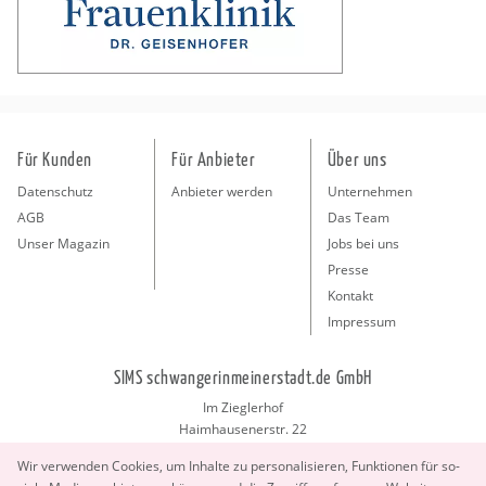
Für Kunden
Für Anbieter
Über uns
Datenschutz
Anbieter werden
Unternehmen
AGB
Das Team
Unser Magazin
Jobs bei uns
Presse
Kontakt
Impressum
SIMS schwangerinmeinerstadt.de GmbH
Im Zieglerhof
Haimhausenerstr. 22
85386 Deutenhausen bei München
Wir ver­wen­den Coo­kies, um In­hal­te zu per­so­na­li­sie­ren, Funk­tio­nen für so­
info@schwangerinmeinerstadt.de