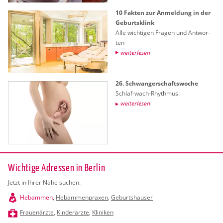
10 Fak­ten zur An­mel­dung in der
Ge­burts­klink
Alle wich­ti­gen Fra­gen und Ant­wor­
ten
wei­ter­le­sen
26. Schwan­ger­schafts­wo­che
Schlaf-wach-Rhyth­mus.
wei­ter­le­sen
Wichtige Adressen in Berlin
Jetzt in Ihrer Nähe suchen:
Hebammen
,
Hebammenpraxen
,
Geburtshäuser
Frauenärzte
,
Kinderärzte
,
Kliniken