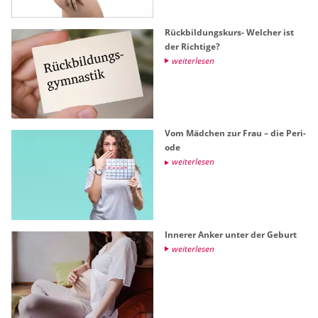
Rück­bil­dungs­kurs- Wel­cher ist
der Rich­ti­ge?
wei­ter­le­sen
Vom Mäd­chen zur Frau – die Pe­ri­
ode
wei­ter­le­sen
In­ne­rer Anker unter der Ge­burt
wei­ter­le­sen