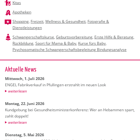
Kitas
Apotheken
Shopping
,
Freizeit
,
Wellness & Gesundheit
,
Fotografie &
Dienstleistungen
Schwangerschaftskurse
,
Geburtsvorbereitung
,
Erste Hilfe & Beratung
,
Rückbildung
,
Sport für Mama & Baby
,
Kurse fürs Baby
,
Psychosomatische Schwangerschaftsbegleitung Bindungsanalyse
Ak­tu­el­le News
Mitt­woch, 1. Juli 2026
ENGEL Fa­brik­ver­kauf in Pful­lin­gen er­strahlt im neuen Look
wei­ter­le­sen
Mon­tag, 22. Juni 2026
Kund­ge­bung bei Ge­sund­heits­mi­nis­ter­kon­fe­renz: Wer an Heb­am­men spart,
zahlt dop­pelt!
wei­ter­le­sen
Diens­tag, 5. Mai 2026