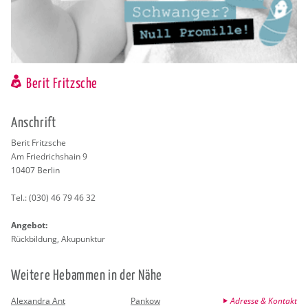
Berit Fritzsche
An­schrift
Berit Fritz­sche
Am Fried­richs­hain 9
10407
Ber­lin
Tel.:
(030) 46 79 46 32
An­ge­bot:
Rück­bil­dung, Aku­punk­tur
Wei­te­re Heb­am­men in der Nähe
Alexandra Ant
Pankow
Adresse & Kontakt