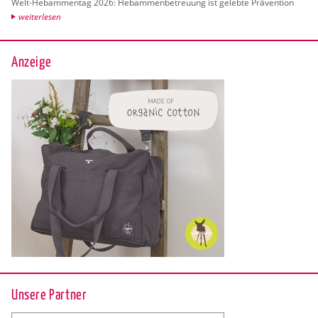
Welt-Heb­am­men­tag 2026: Heb­am­men­be­treu­ung ist ge­leb­te Prä­ven­ti­on
wei­ter­le­sen
Anzeige
Unsere Partner