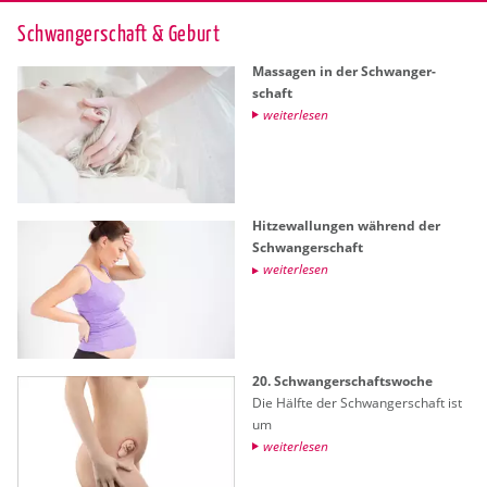
Schwan­ger­schaft & Ge­burt
Mas­sa­gen in der Schwan­ger­
schaft
wei­ter­le­sen
Hit­ze­wal­lun­gen wäh­rend der
Schwan­ger­schaft
wei­ter­le­sen
20. Schwan­ger­schafts­wo­che
Die Hälf­te der Schwan­ger­schaft ist
um
wei­ter­le­sen