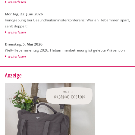
wei­ter­le­sen
Mon­tag, 22. Juni 2026
Kund­ge­bung bei Ge­sund­heits­mi­nis­ter­kon­fe­renz: Wer an Heb­am­men spart,
zahlt dop­pelt!
wei­ter­le­sen
Diens­tag, 5. Mai 2026
Welt-Heb­am­men­tag 2026: Heb­am­men­be­treu­ung ist ge­leb­te Prä­ven­ti­on
wei­ter­le­sen
Anzeige