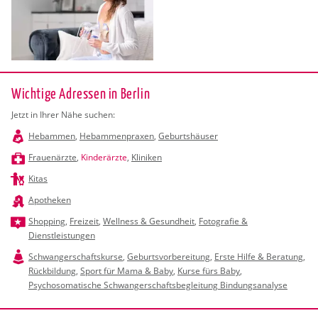
Wichtige Adressen in Berlin
Jetzt in Ihrer Nähe suchen:
Hebammen
,
Hebammenpraxen
,
Geburtshäuser
Frauenärzte
,
Kinderärzte
,
Kliniken
Kitas
Apotheken
Shopping
,
Freizeit
,
Wellness & Gesundheit
,
Fotografie &
Dienstleistungen
Schwangerschaftskurse
,
Geburtsvorbereitung
,
Erste Hilfe & Beratung
,
Rückbildung
,
Sport für Mama & Baby
,
Kurse fürs Baby
,
Psychosomatische Schwangerschaftsbegleitung Bindungsanalyse