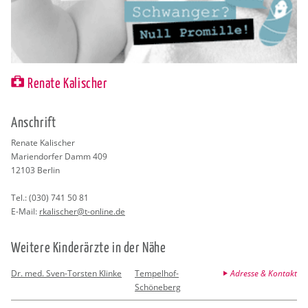
Renate Kalischer
An­schrift
Re­na­te Ka­li­scher
Ma­ri­en­dor­fer Damm 409
12103
Ber­lin
Tel.:
(030) 741 50 81
E-Mail:
rka­li­scher@​t-​online.​de
Wei­te­re Kin­der­ärz­te in der Nähe
Dr. med. Sven-Torsten Klinke
Tempelhof-
Adresse & Kontakt
Schöneberg