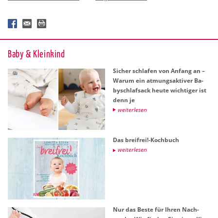
Baby & Klein­kind
Si­cher schla­fen von An­fang an –
Warum ein at­mungs­ak­ti­ver Ba­
by­schlaf­sack heute wich­ti­ger ist
denn je
wei­ter­le­sen
Das breifrei!-Koch­buch
wei­ter­le­sen
Nur das Beste für Ihren Nach­