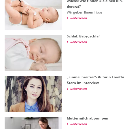
wuchs: Wie fin­den Sie einen Kin­
der­arzt?
Wir geben Ihnen Tipps
wei­ter­le­sen
Schlaf, Baby, schlaf
wei­ter­le­sen
„Ein­mal breifrei“- Au­to­rin Lo­ret­ta
Stern im In­ter­view
wei­ter­le­sen
Mut­ter­milch ab­pum­pen
wei­ter­le­sen