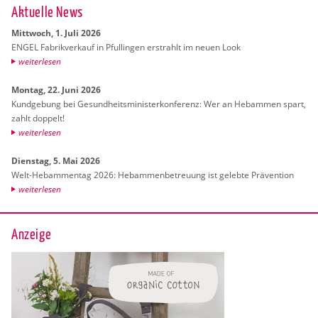
Ak­tu­el­le News
Mitt­woch, 1. Juli 2026
ENGEL Fa­brik­ver­kauf in Pful­lin­gen er­strahlt im neuen Look
wei­ter­le­sen
Mon­tag, 22. Juni 2026
Kund­ge­bung bei Ge­sund­heits­mi­nis­ter­kon­fe­renz: Wer an Heb­am­men spart,
zahlt dop­pelt!
wei­ter­le­sen
Diens­tag, 5. Mai 2026
Welt-Heb­am­men­tag 2026: Heb­am­men­be­treu­ung ist ge­leb­te Prä­ven­ti­on
wei­ter­le­sen
Anzeige