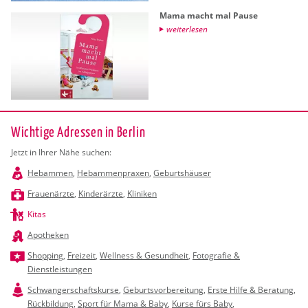
Mama macht mal Pause
wei­ter­le­sen
Wichtige Adressen in Berlin
Jetzt in Ihrer Nähe suchen:
Hebammen
,
Hebammenpraxen
,
Geburtshäuser
Frauenärzte
,
Kinderärzte
,
Kliniken
Kitas
Apotheken
Shopping
,
Freizeit
,
Wellness & Gesundheit
,
Fotografie &
Dienstleistungen
Schwangerschaftskurse
,
Geburtsvorbereitung
,
Erste Hilfe & Beratung
,
Rückbildung
,
Sport für Mama & Baby
,
Kurse fürs Baby
,