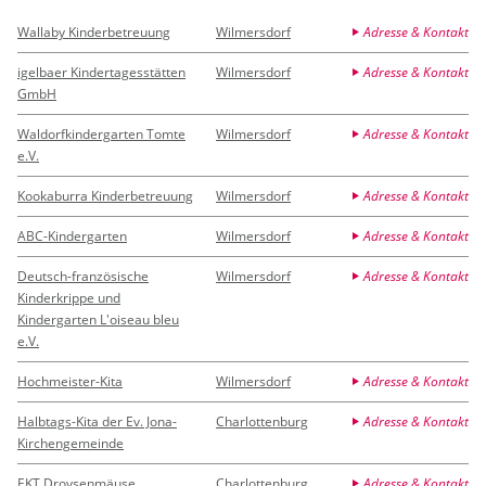
Wallaby Kinderbetreuung
Wilmersdorf
Adresse & Kontakt
igelbaer Kindertagesstätten
Wilmersdorf
Adresse & Kontakt
GmbH
Waldorfkindergarten Tomte
Wilmersdorf
Adresse & Kontakt
e.V.
Kookaburra Kinderbetreuung
Wilmersdorf
Adresse & Kontakt
ABC-Kindergarten
Wilmersdorf
Adresse & Kontakt
Deutsch-französische
Wilmersdorf
Adresse & Kontakt
Kinderkrippe und
Kindergarten L'oiseau bleu
e.V.
Hochmeister-Kita
Wilmersdorf
Adresse & Kontakt
Halbtags-Kita der Ev. Jona-
Charlottenburg
Adresse & Kontakt
Kirchengemeinde
EKT Droysenmäuse
Charlottenburg
Adresse & Kontakt