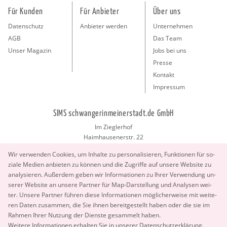
Für Kunden
Für Anbieter
Über uns
Datenschutz
Anbieter werden
Unternehmen
AGB
Das Team
Unser Magazin
Jobs bei uns
Presse
Kontakt
Impressum
SIMS schwangerinmeinerstadt.de GmbH
Im Zieglerhof
Haimhausenerstr. 22
85386 Deutenhausen bei München
Wir ver­wen­den Coo­kies, um In­hal­te zu per­so­na­li­sie­ren, Funk­tio­nen für so­
info@schwangerinmeinerstadt.de
zia­le Me­di­en an­bie­ten zu kön­nen und die Zu­grif­fe auf un­se­re Web­site zu
ana­ly­sie­ren. Au­ßer­dem geben wir In­for­ma­tio­nen zu Ihrer Ver­wen­dung un­
se­rer Web­site an un­se­re Part­ner für Map-Dar­stel­lung und Ana­ly­sen wei­
ter. Un­se­re Part­ner füh­ren diese In­for­ma­tio­nen mög­li­cher­wei­se mit wei­te­
ren Daten zu­sam­men, die Sie ihnen be­reit­ge­stellt haben oder die sie im
Rah­men Ihrer Nut­zung der Diens­te ge­sam­melt haben.
Copyright 2026 © SIMS schwangerinmeinerstadt.de GmbH.
Wei­te­re In­for­ma­tio­nen er­hal­ten Sie in un­se­rer
Da­ten­schut­z­er­klä­rung
.