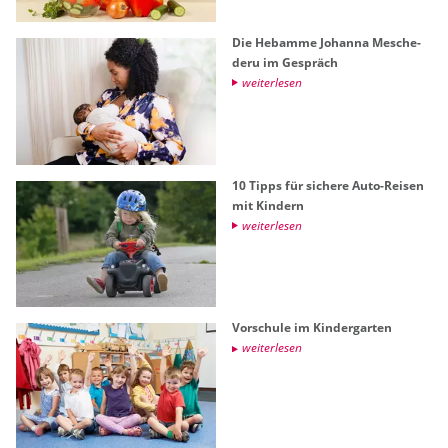
Die Heb­am­me Jo­han­na Me­sche­
de­ru im Ge­spräch
wei­ter­le­sen
10 Tipps für si­che­re Auto-Rei­sen
mit Kin­dern
wei­ter­le­sen
Vor­schu­le im Kin­der­gar­ten
wei­ter­le­sen