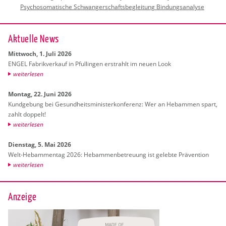
Psychosomatische Schwangerschaftsbegleitung Bindungsanalyse
Ak­tu­el­le News
Mitt­woch, 1. Juli 2026
ENGEL Fa­brik­ver­kauf in Pful­lin­gen er­strahlt im neuen Look
wei­ter­le­sen
Mon­tag, 22. Juni 2026
Kund­ge­bung bei Ge­sund­heits­mi­nis­ter­kon­fe­renz: Wer an Heb­am­men spart,
zahlt dop­pelt!
wei­ter­le­sen
Diens­tag, 5. Mai 2026
Welt-Heb­am­men­tag 2026: Heb­am­men­be­treu­ung ist ge­leb­te Prä­ven­ti­on
wei­ter­le­sen
Anzeige