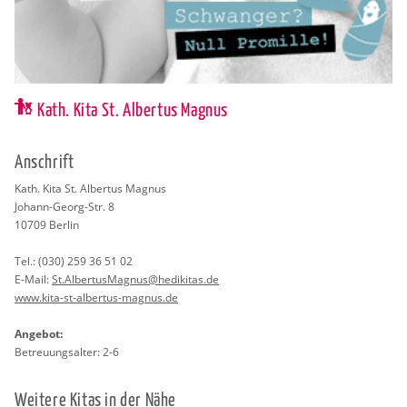
Kath. Kita St. Albertus Magnus
An­schrift
Kath. Kita St. Al­ber­tus Ma­gnus
Jo­hann-Georg-Str. 8
10709
Ber­lin
Tel.:
(030) 259 36 51 02
E-Mail:
St.​Alb​ertu​sMag​nus@​hedikitas.​de
www.​kita-​st-​albertus-​magnus.​de
An­ge­bot:
Be­treu­ungs­al­ter: 2-6
Wei­te­re Kitas in der Nähe