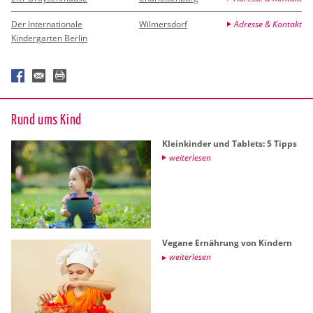
Der Internationale
Wilmersdorf
Adresse & Kontakt
Kindergarten Berlin
Rund ums Kind
Klein­kin­der und Ta­blets: 5 Tipps
wei­ter­le­sen
Ve­ga­ne Er­näh­rung von Kin­dern
wei­ter­le­sen