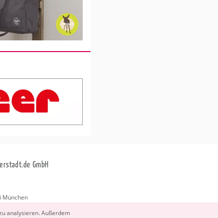
erstadt.de GmbH
i München
stadt.de
 zu ana­ly­sie­ren. Au­ßer­dem