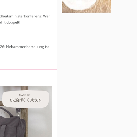
heits­mi­nis­ter­kon­fe­renz: Wer
hlt dop­pelt!
6: Heb­am­men­be­treu­ung ist