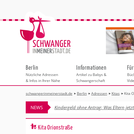
Berlin
Informationen
Für
Nützliche Adressen
Artikel zu Babys &
Büch
& Infos in Ihrer Nähe
Schwangerschaft
Vid
schwangerinmeinerstadt.de
Berlin
Adressen
Kitas
Kita 
Städteauswahl
Hebammen
Checklisten
Beratungsstelle
Schwangerschaf
Shopping
Hebammenpra
Infos & interess
Geburtsvorbere
Freizeit
NEWS
Kindergeld ohne Antrag: Was Eltern jetz
Geburtshäuser
Kinderwunschze
Erste Hilfe & B
Wellness & Ges
Adressen
Frauenärzte
Rückbildung
Fotografie & Di
Kinderärzte
Sport für Mama
Behördengänge &
Kita Orionstraße
Kliniken
Kurse fürs Baby