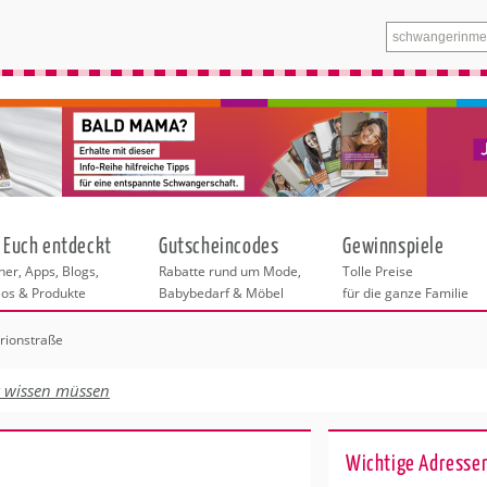
 Euch entdeckt
Gutscheincodes
Gewinnspiele
er, Apps, Blogs,
Rabatte rund um Mode,
Tolle Preise
eos & Produkte
Babybedarf & Möbel
für die ganze Familie
Orionstraße
n
tskurse
xen
ante Links
itung
t wissen müssen
ntren Berlin
eratung
undheit
enstleistungen
 & Baby
Wichtige Adressen