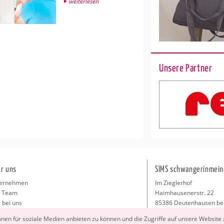
wei­ter­le­sen
Unsere Partner
r uns
SIMS schwangerinmein
ernehmen
Im Zieglerhof
 Team
Haimhausenerstr. 22
 bei uns
85386 Deutenhausen be
sse
info@schwangerinmeiner
io­nen für so­zia­le Me­di­en an­bie­ten zu kön­nen und die Zu­grif­fe auf un­se­re Web­site
takt