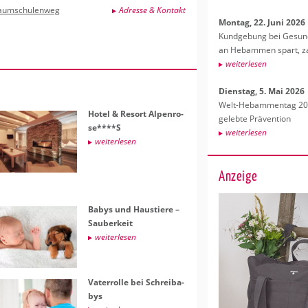
aumschulenweg
Adresse & Kontakt
Mon­tag, 22. Juni 2026
Kund­ge­bung bei Ge­sund­
an Heb­am­men spart, za
wei­ter­le­sen
Diens­tag, 5. Mai 2026
Welt-Heb­am­men­tag 202
Hotel & Re­sort Al­pen­ro­
ge­leb­te Prä­ven­ti­on
se****S
wei­ter­le­sen
wei­ter­le­sen
Anzeige
Babys und Haus­tie­re –
Sau­ber­keit
wei­ter­le­sen
Va­ter­rol­le bei Schreiba­
bys