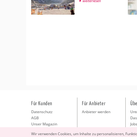
wei­ter­le­sen
Für Kunden
Für Anbieter
Übe
Datenschutz
Anbieter werden
Unt
AGB
Das
Unser Magazin
Jobs
Pre
Wir ver­wen­den Coo­kies, um In­hal­te zu per­so­na­li­sie­ren, Funk­t
Kon