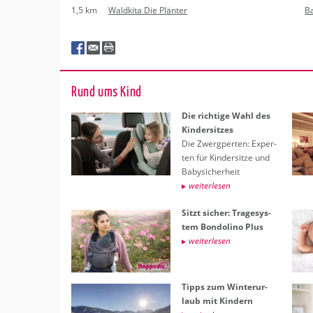
1,5 km
Waldkita Die Plänter
B
Rund ums Kind
Die rich­ti­ge Wahl des
Kin­der­sit­zes
Die Zwerg­per­ten: Ex­per­
ten für Kin­der­sit­ze und
Ba­by­si­cher­heit
wei­ter­le­sen
Sitzt si­cher: Tra­ge­sys­
tem Bon­do­li­no Plus
wei­ter­le­sen
Tipps zum Win­ter­ur­
laub mit Kin­dern