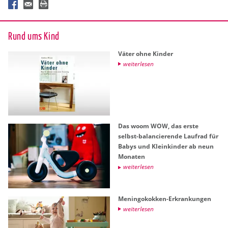
Rund ums Kind
Väter ohne Kin­der
wei­ter­le­sen
Das woom WOW, das erste
selbst-ba­lan­cie­ren­de Lauf­rad für
Babys und Klein­kin­der ab neun
Mo­na­ten
wei­ter­le­sen
Me­nin­go­kok­ken-Er­kran­kun­gen
wei­ter­le­sen