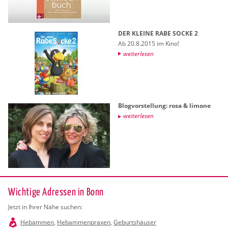
DER KLEI­NE RABE SOCKE 2
Ab 20.8.2015 im Kino!
wei­ter­le­sen
Blog­vor­stel­lung: rosa & li­mo­ne
wei­ter­le­sen
Wichtige Adressen in Bonn
Jetzt in Ihrer Nähe suchen:
Hebammen
,
Hebammenpraxen
,
Geburtshäuser