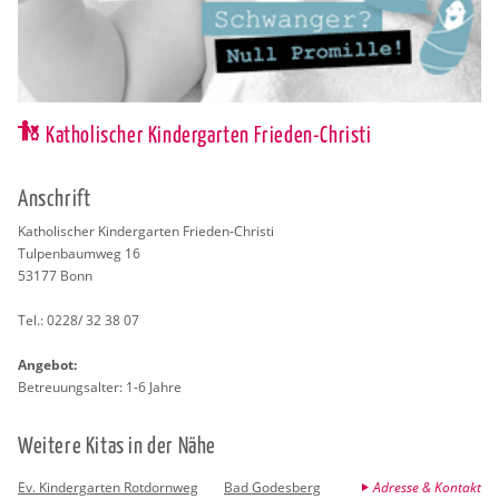
Katholischer Kindergarten Frieden-Christi
An­schrift
Ka­tho­li­scher Kin­der­gar­ten Frie­den-Chris­ti
Tul­pen­baum­weg 16
53177
Bonn
Tel.:
0228/ 32 38 07
An­ge­bot:
Be­treu­ungs­al­ter: 1-6 Jahre
Wei­te­re Kitas in der Nähe
Ev. Kindergarten Rotdornweg
Bad Godesberg
Adresse & Kontakt