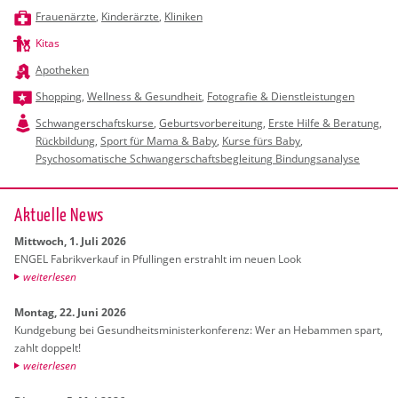
Frauenärzte
,
Kinderärzte
,
Kliniken
Kitas
Apotheken
Shopping
,
Wellness & Gesundheit
,
Fotografie & Dienstleistungen
Schwangerschaftskurse
,
Geburtsvorbereitung
,
Erste Hilfe & Beratung
,
Rückbildung
,
Sport für Mama & Baby
,
Kurse fürs Baby
,
Psychosomatische Schwangerschaftsbegleitung Bindungsanalyse
Ak­tu­el­le News
Mitt­woch, 1. Juli 2026
ENGEL Fa­brik­ver­kauf in Pful­lin­gen er­strahlt im neuen Look
wei­ter­le­sen
Mon­tag, 22. Juni 2026
Kund­ge­bung bei Ge­sund­heits­mi­nis­ter­kon­fe­renz: Wer an Heb­am­men spart,
zahlt dop­pelt!
wei­ter­le­sen