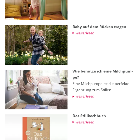
Baby auf dem Rü­cken tra­gen
wei­ter­le­sen
Wie be­nut­ze ich eine Milch­pum­
pe?
Eine Milch­pum­pe ist die per­fek­te
Er­gän­zung zum Stil­len.
wei­ter­le­sen
Das Still­koch­buch
wei­ter­le­sen