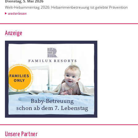
Diens­tag, 5. Mai 2026
Welt-Heb­am­men­tag 2026: Heb­am­men­be­treu­ung ist ge­leb­te Prä­ven­ti­on
wei­ter­le­sen
Anzeige
Unsere Partner