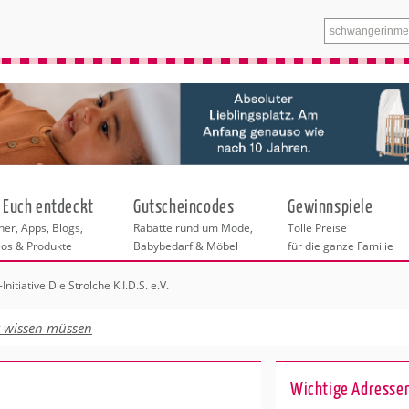
 Euch entdeckt
Gutscheincodes
Gewinnspiele
er, Apps, Blogs,
Rabatte rund um Mode,
Tolle Preise
eos & Produkte
Babybedarf & Möbel
für die ganze Familie
Initiative Die Strolche K.I.D.S. e.V.
n
tskurse
xen
ante Links
itung
t wissen müssen
entren Hannover
eratung
undheit
enstleistungen
 & Baby
Wichtige Adressen