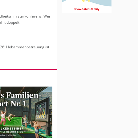
heits­mi­nis­ter­kon­fe­renz: Wer
hlt dop­pelt!
6: Heb­am­men­be­treu­ung ist