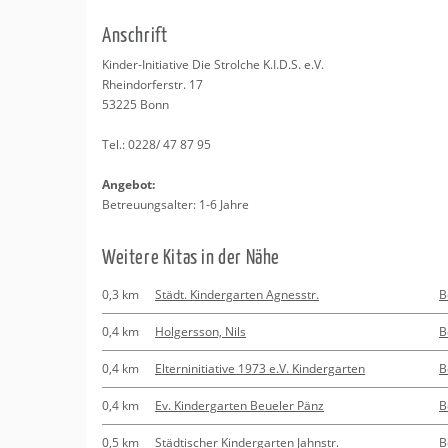
Erledigungen
Kitas
An­schrift
Apotheken
Beratung
Kin­der-In­itia­ti­ve Die Strol­che K.I.D.S. e.V.
Rhein­dor­fer­str. 17
Kurse
53225
Bonn
Tel.:
0228/ 47 87 95
Regionale Tipps
An­ge­bot:
Be­treu­ungs­al­ter: 1-6 Jahre
Wei­te­re Kitas in der Nähe
0,3 km
Städt. Kindergarten Agnesstr.
B
0,4 km
Holgersson, Nils
B
0,4 km
Elterninitiative 1973 e.V. Kindergarten
B
0,4 km
Ev. Kindergarten Beueler Pänz
B
0,5 km
Städtischer Kindergarten Jahnstr.
B