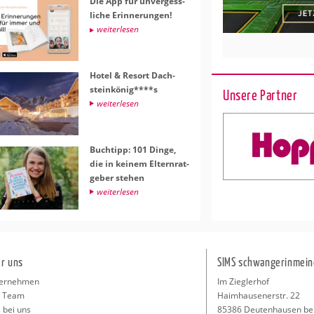
Die App für un­ver­gess­
li­che Er­in­ne­run­gen!
wei­ter­le­sen
Hotel & Re­sort Dach­
stein­kö­nig****s
Unsere Partner
wei­ter­le­sen
Buch­tipp: 101 Dinge,
die in kei­nem El­tern­rat­
ge­ber ste­hen
wei­ter­le­sen
r uns
SIMS schwangerinmein
ernehmen
Im Zieglerhof
 Team
Haimhausenerstr. 22
 bei uns
85386 Deutenhausen be