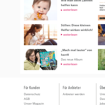
Wie man beim Zah­nen
hel­fen kann
wei­ter­le­sen
Stil­len: Diese klei­nen
Hel­fer wir­ken wirk­lich!
wei­ter­le­sen
„Mach mal lau­ter“ von
herrH
Das neue Album
wei­ter­le­sen
Für Kunden
Für Anbieter
Übe
Datenschutz
Anbieter werden
Unt
AGB
Das
Unser Magazin
Jobs