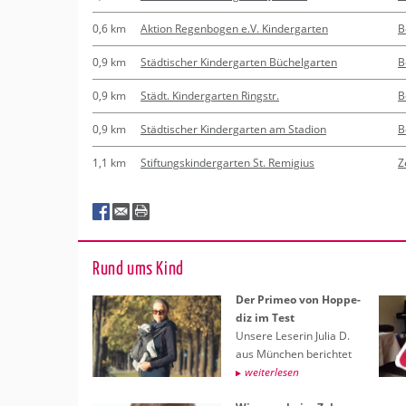
0,6 km
Aktion Regenbogen e.V. Kindergarten
B
0,9 km
Städtischer Kindergarten Büchelgarten
B
0,9 km
Städt. Kindergarten Ringstr.
B
0,9 km
Städtischer Kindergarten am Stadion
B
1,1 km
Stiftungskindergarten St. Remigius
Z
Rund ums Kind
Der Pri­meo von Hop­pe­
diz im Test
Un­se­re Le­se­rin Julia D.
aus Mün­chen be­rich­tet
wei­ter­le­sen