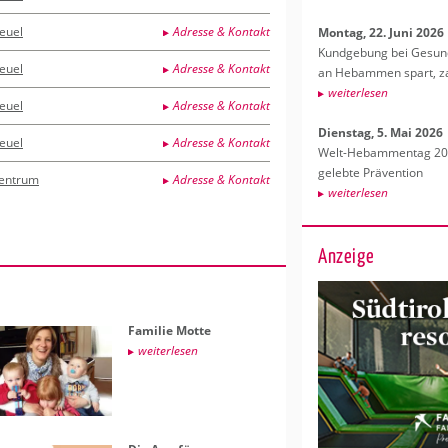
euel
Adresse & Kontakt
Mon­tag, 22. Juni 2026
Kund­ge­bung bei Ge­sund­
euel
Adresse & Kontakt
an Heb­am­men spart, za
wei­ter­le­sen
euel
Adresse & Kontakt
Diens­tag, 5. Mai 2026
euel
Adresse & Kontakt
Welt-Heb­am­men­tag 202
ge­leb­te Prä­ven­ti­on
entrum
Adresse & Kontakt
wei­ter­le­sen
Anzeige
Fa­mi­lie Motte
wei­ter­le­sen