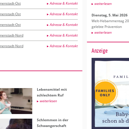
nnenstadt-Ost
Adresse & Kontakt
wei­ter­le­sen
nnenstadt-Ost
Adresse & Kontakt
Diens­tag, 5. Mai 2026
Welt-Heb­am­men­tag 202
nnenstadt-Ost
Adresse & Kontakt
ge­leb­te Prä­ven­ti­on
wei­ter­le­sen
nnenstadt-Nord
Adresse & Kontakt
nnenstadt-Nord
Adresse & Kontakt
Anzeige
Le­bens­mit­tel mit
schlech­tem Ruf
wei­ter­le­sen
Schlem­men in der
Schwan­ger­schaft