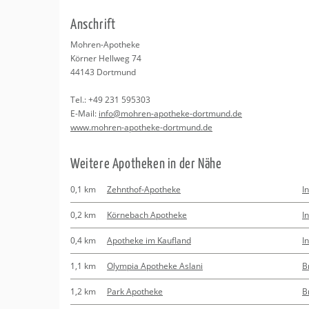
Erledigungen
Kitas
An­schrift
Apotheken
Beratung
Moh­ren-Apo­the­ke
Kör­ner Hell­weg 74
Kurse
44143
Dort­mund
Tel.:
+49 231 595303
Regionale Tipps
E-Mail:
info@​mohren-​apotheke-​dortmund.​de
www.​mohren-​apotheke-​dortmund.​de
Wei­te­re Apo­the­ken in der Nähe
0,1 km
Zehnthof-Apotheke
I
0,2 km
Körnebach Apotheke
I
0,4 km
Apotheke im Kaufland
I
1,1 km
Olympia Apotheke Aslani
B
1,2 km
Park Apotheke
B