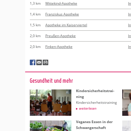
1,3 km
Wittekind-Apotheke
I
1,4 km
Franziskus Apotheke
I
1,5 km
Apotheke im Kaiserviertel
I
2,0 km
Preußen-Apotheke
I
2,0 km
Finken-Apotheke
I
Ge­sund­heit und mehr
Kin­der­si­cher­heits­trai­
ning
Kin­der­si­cher­heits­trai­ning
wei­ter­le­sen
Ve­ga­nes Essen in der
Schwan­ger­schaft