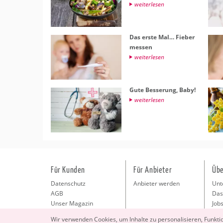
wei­ter­le­sen
Das erste Mal… Fie­ber
mes­sen
wei­ter­le­sen
Gute Bes­se­rung, Baby!
wei­ter­le­sen
Für Kunden
Für Anbieter
Übe
Datenschutz
Anbieter werden
Unt
AGB
Das
Unser Magazin
Jobs
Pre
Wir ver­wen­den Coo­kies, um In­hal­te zu per­so­na­li­sie­ren, Funk­t