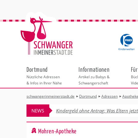
Dortmund
Informationen
Für
Nützliche Adressen
Artikel zu Babys &
Büch
& Infos in Ihrer Nähe
Schwangerschaft
Vid
schwangerinmeinerstadt.de
Dortmund
Adressen
Apothek
Städteauswahl
Hebammen
Checklisten
Beratungsstelle
Schwangerschaf
Shopping
Hebammenpra
Infos & interess
Geburtsvorbere
Freizeit
NEWS
Kindergeld ohne Antrag: Was Eltern jetz
Geburtshäuser
Kinderwunschze
Erste Hilfe & B
Wellness & Ges
Adressen
Frauenärzte
Rückbildung
Fotografie & Di
Kinderärzte
Sport für Mama
Behördengänge &
Mohren-Apotheke
Kliniken
Kurse fürs Baby