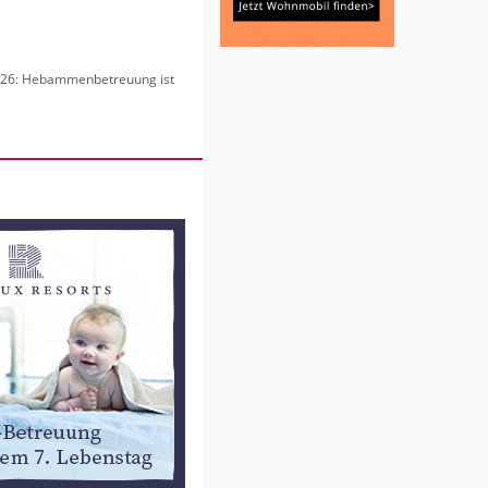
6: Heb­am­men­be­treu­ung ist