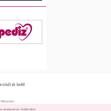
erstadt.de GmbH
i München
stadt.de
 zu ana­ly­sie­ren. Au­ßer­dem