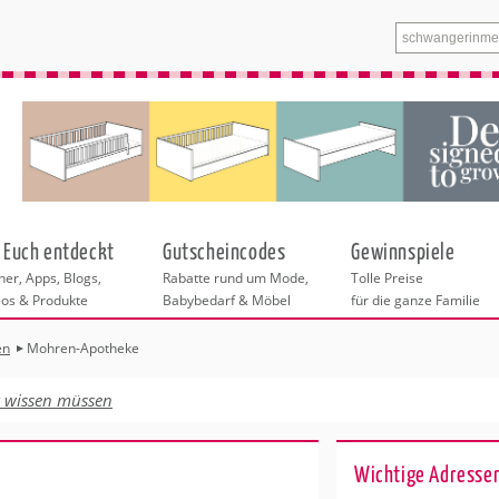
 Euch entdeckt
Gutscheincodes
Gewinnspiele
er, Apps, Blogs,
Rabatte rund um Mode,
Tolle Preise
eos & Produkte
Babybedarf & Möbel
für die ganze Familie
en
Mohren-Apotheke
n
tskurse
xen
ante Links
itung
t wissen müssen
ntren Duisburg
eratung
undheit
enstleistungen
 & Baby
Wichtige Adresse