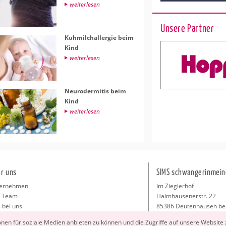
wei­ter­le­sen
Unsere Partner
Kuh­milch­all­er­gie beim
Kind
wei­ter­le­sen
Neu­ro­der­mi­tis beim
Kind
wei­ter­le­sen
r uns
SIMS schwangerinmein
ernehmen
Im Zieglerhof
 Team
Haimhausenerstr. 22
 bei uns
85386 Deutenhausen be
sse
info@schwangerinmeiner
io­nen für so­zia­le Me­di­en an­bie­ten zu kön­nen und die Zu­grif­fe auf un­se­re Web­site