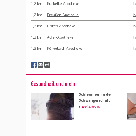
1,2 km
Kuckelke-Apotheke
I
1,2 km
Preußen-Apotheke
I
1,2 km
Finken-Apotheke
I
1,3 km
Adler-Apotheke
I
1,3 km
Körnebach Apotheke
I
Ge­sund­heit und mehr
Schlem­men in der
Schwan­ger­schaft
wei­ter­le­sen