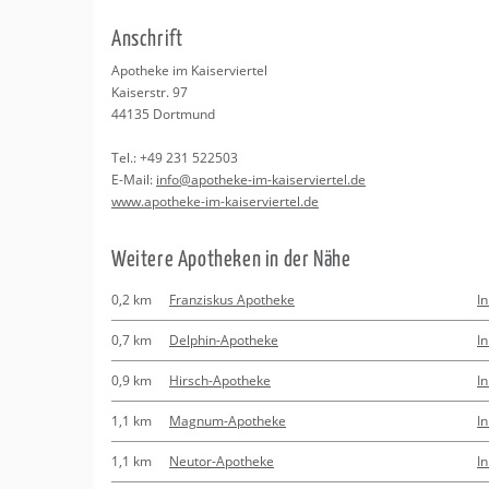
Erledigungen
Kitas
An­schrift
Apotheken
Beratung
Apo­the­ke im Kai­ser­vier­tel
Kai­ser­str. 97
Kurse
44135
Dort­mund
Tel.:
+49 231 522503
Regionale Tipps
E-Mail:
info@​apotheke-​im-​kai​serv​iert​el.​de
www.​apotheke-​im-​kai​serv​iert​el.​de
Wei­te­re Apo­the­ken in der Nähe
0,2 km
Franziskus Apotheke
I
0,7 km
Delphin-Apotheke
I
0,9 km
Hirsch-Apotheke
I
1,1 km
Magnum-Apotheke
I
1,1 km
Neutor-Apotheke
I