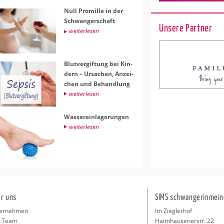
Null Pro­mil­le in der
Schwan­ger­schaft
Unsere Partner
wei­ter­le­sen
Blut­ver­gif­tung bei Kin­
dern – Ur­sa­chen, An­zei­
chen und Be­hand­lung
wei­ter­le­sen
Was­ser­ein­la­ge­run­gen
wei­ter­le­sen
r uns
SIMS schwangerinmein
ernehmen
Im Zieglerhof
 Team
Haimhausenerstr. 22