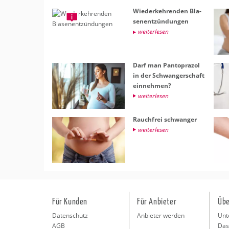
Wie­der­keh­ren­den Bla­
sen­ent­zün­dun­gen
wei­ter­le­sen
Darf man Pan­to­pra­zol
in der Schwan­ger­schaft
ein­neh­men?
wei­ter­le­sen
Rauch­frei schwan­ger
wei­ter­le­sen
Für Kunden
Für Anbieter
Übe
Datenschutz
Anbieter werden
Unt
AGB
Das