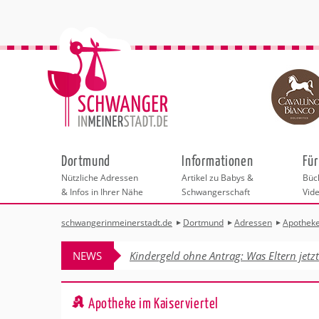
Dortmund
Informationen
Für
Nützliche Adressen
Artikel zu Babys &
Büch
& Infos in Ihrer Nähe
Schwangerschaft
Vid
schwangerinmeinerstadt.de
Dortmund
Adressen
Apothek
Städteauswahl
Hebammen
Checklisten
Beratungsstelle
Schwangerschaf
Shopping
Hebammenpra
Infos & interess
Geburtsvorbere
Freizeit
NEWS
Kindergeld ohne Antrag: Was Eltern jetz
Geburtshäuser
Kinderwunschze
Erste Hilfe & B
Wellness & Ges
Adressen
Frauenärzte
Rückbildung
Fotografie & Di
Kinderärzte
Sport für Mama
Insider-Tipps fü
Behördengänge &
Apotheke im Kaiserviertel
Kliniken
Kurse fürs Baby