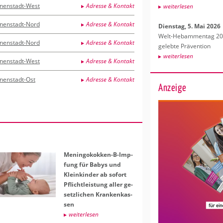
nnenstadt-West
Adresse & Kontakt
wei­ter­le­sen
nnenstadt-Nord
Adresse & Kontakt
Diens­tag, 5. Mai 2026
Welt-Heb­am­men­tag 202
nnenstadt-Nord
Adresse & Kontakt
ge­leb­te Prä­ven­ti­on
wei­ter­le­sen
nnenstadt-West
Adresse & Kontakt
nnenstadt-Ost
Adresse & Kontakt
Anzeige
Me­nin­go­kok­ken-B-Imp­
fung für Babys und
Klein­kin­der ab so­fort
Pflicht­leis­tung aller ge­
setz­li­chen Kran­ken­kas­
sen
wei­ter­le­sen