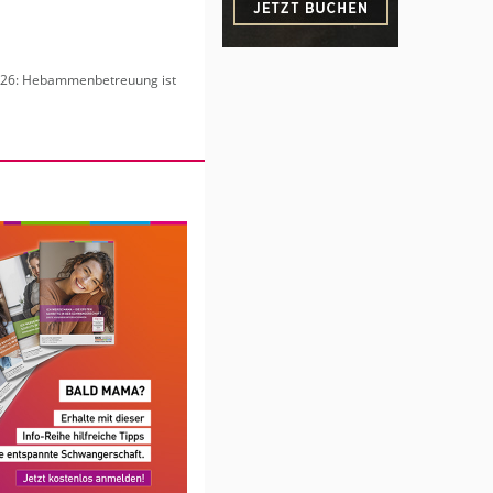
6: Heb­am­men­be­treu­ung ist