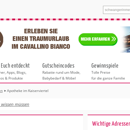
 Euch entdeckt
Gutscheincodes
Gewinnspiele
er, Apps, Blogs,
Rabatte rund um Mode,
Tolle Preise
eos & Produkte
Babybedarf & Möbel
für die ganze Familie
en
Apotheke im Kaiserviertel
n
tskurse
xen
ante Links
itung
t wissen müssen
ntren in Köln
eratung
undheit
enstleistungen
 & Baby
r Köln
Wichtige Adresse