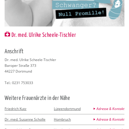
Dr. med. Ulrike Scheele-Tischler
An­schrift
Dr. med. Ul­ri­ke Schee­le-Tisch­ler
Bar­oper Stra­ße 373
44227
Dort­mund
Tel.:
0231 753033
Wei­te­re Frau­en­ärz­te in der Nähe
Friedrich Kutz
Lütgendortmund
Adresse & Kontakt
Dr. med. Susanne Scholle
Hombruch
Adresse & Kontakt