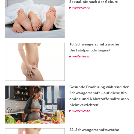
Se­xua­li­tät nach der Ge­burt
wei­ter­le­sen
10. Schwan­ger­schafts­wo­che
Die Fe­tal­pe­ri­ode be­ginnt.
wei­ter­le­sen
Ge­sun­de Er­näh­rung wäh­rend der
Schwan­ger­schaft – auf diese Vit­
ami­ne und Nähr­stof­fe soll­te man
nicht ver­zich­ten!
wei­ter­le­sen
22. Schwan­ger­schafts­wo­che