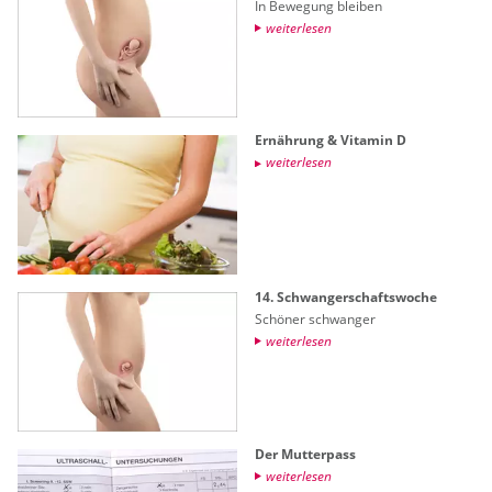
In Be­we­gung blei­ben
wei­ter­le­sen
Er­näh­rung & Vit­amin D
wei­ter­le­sen
14. Schwan­ger­schafts­wo­che
Schö­ner schwan­ger
wei­ter­le­sen
Der Mut­ter­pass
wei­ter­le­sen