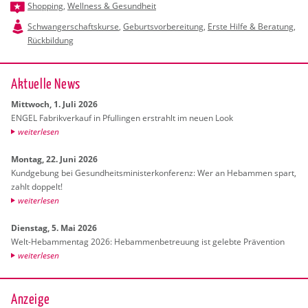
Shopping
,
Wellness & Gesundheit
Schwangerschaftskurse
,
Geburtsvorbereitung
,
Erste Hilfe & Beratung
,
Rückbildung
Ak­tu­el­le News
Mitt­woch, 1. Juli 2026
ENGEL Fa­brik­ver­kauf in Pful­lin­gen er­strahlt im neuen Look
wei­ter­le­sen
Mon­tag, 22. Juni 2026
Kund­ge­bung bei Ge­sund­heits­mi­nis­ter­kon­fe­renz: Wer an Heb­am­men spart,
zahlt dop­pelt!
wei­ter­le­sen
Diens­tag, 5. Mai 2026
Welt-Heb­am­men­tag 2026: Heb­am­men­be­treu­ung ist ge­leb­te Prä­ven­ti­on
wei­ter­le­sen
Anzeige