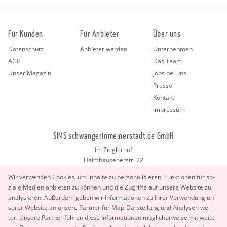
Für Kunden
Für Anbieter
Über uns
Datenschutz
Anbieter werden
Unternehmen
AGB
Das Team
Unser Magazin
Jobs bei uns
Presse
Kontakt
Impressum
SIMS schwangerinmeinerstadt.de GmbH
Im Zieglerhof
Haimhausenerstr. 22
85386 Deutenhausen bei München
Wir ver­wen­den Coo­kies, um In­hal­te zu per­so­na­li­sie­ren, Funk­tio­nen für so­
info@schwangerinmeinerstadt.de
zia­le Me­di­en an­bie­ten zu kön­nen und die Zu­grif­fe auf un­se­re Web­site zu
ana­ly­sie­ren. Au­ßer­dem geben wir In­for­ma­tio­nen zu Ihrer Ver­wen­dung un­
se­rer Web­site an un­se­re Part­ner für Map-Dar­stel­lung und Ana­ly­sen wei­
ter. Un­se­re Part­ner füh­ren diese In­for­ma­tio­nen mög­li­cher­wei­se mit wei­te­