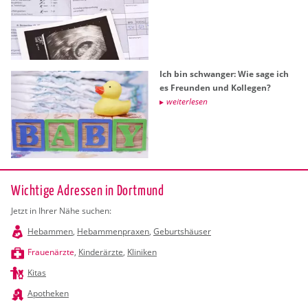
Ich bin schwan­ger: Wie sage ich
es Freun­den und Kol­le­gen?
wei­ter­le­sen
Wichtige Adressen in Dortmund
Jetzt in Ihrer Nähe suchen:
Hebammen
,
Hebammenpraxen
,
Geburtshäuser
Frauenärzte
,
Kinderärzte
,
Kliniken
Kitas
Apotheken