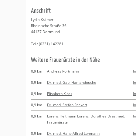
Erledigungen
Kitas
An­schrift
Apotheken
Beratung
Lydia Krä­mer
Rhei­ni­sche Stra­ße 36
Kurse
44137
Dort­mund
Tel.:
(0231) 142281
Regionale Tipps
Wei­te­re Frau­en­ärz­te in der Nähe
0,9 km
Andreas Portmann
I
0,9 km
Dr. med. Gabi Hamandouche
I
0,9 km
Elisabeth Klöck
I
0,9 km
Dr. med. Stefan Reckert
I
0,9 km
Lorenz Fleitmann Lorenz, Dorothea Dres.med.
I
Frauenärzte
0,9 km
Dr. med. Hans-Alfred Lohmann
I