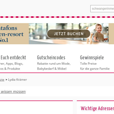
 Euch entdeckt
Gutscheincodes
Gewinnspiele
er, Apps, Blogs,
Rabatte rund um Mode,
Tolle Preise
eos & Produkte
Babybedarf & Möbel
für die ganze Familie
zte
Lydia Krämer
n
tskurse
xen
ante Links
itung
t wissen müssen
entren Dortmund
eratung
undheit
enstleistungen
 & Baby
Wichtige Adresse