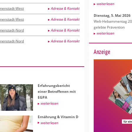
wei­ter­le­sen
nnenstadt-West
Adresse & Kontakt
Diens­tag, 5. Mai 2026
nnenstadt-West
Adresse & Kontakt
Welt-Heb­am­men­tag 202
ge­leb­te Prä­ven­ti­on
nnenstadt-Nord
Adresse & Kontakt
wei­ter­le­sen
nnenstadt-Nord
Adresse & Kontakt
Anzeige
Er­fah­rungs­be­richt
einer Be­trof­fe­nen mit
EGPA
wei­ter­le­sen
Er­näh­rung & Vit­amin D
wei­ter­le­sen