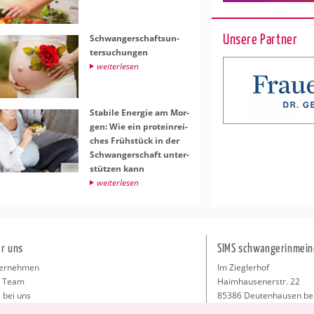
Unsere Partner
Schwan­ger­schafts­un­
ter­su­chun­gen
wei­ter­le­sen
Sta­bi­le En­er­gie am Mor­
gen: Wie ein pro­te­in­rei­
ches Früh­stück in der
Schwan­ger­schaft un­ter­
stüt­zen kann
wei­ter­le­sen
r uns
SIMS schwangerinmein
ernehmen
Im Zieglerhof
 Team
Haimhausenerstr. 22
 bei uns
85386 Deutenhausen be
sse
info@schwangerinmeiner