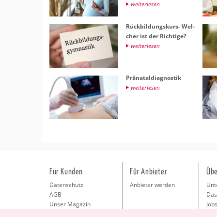
wei­ter­le­sen
Rück­bil­dungs­kurs- Wel­
cher ist der Rich­ti­ge?
wei­ter­le­sen
Prä­na­tal­dia­gnos­tik
wei­ter­le­sen
Für Kunden
Für Anbieter
Übe
Datenschutz
Anbieter werden
Unt
AGB
Das
Unser Magazin
Jobs
Pre