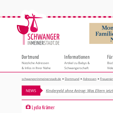
Dortmund
Informationen
Für
Nützliche Adressen
Artikel zu Babys &
Büch
& Infos in Ihrer Nähe
Schwangerschaft
Vid
schwangerinmeinerstadt.de
Dortmund
Adressen
Frauenär
Städteauswahl
Hebammen
Checklisten
Beratungsstelle
Schwangerschaf
Shopping
Hebammenpra
Infos & interess
Geburtsvorbere
Freizeit
NEWS
Kindergeld ohne Antrag: Was Eltern jetz
Geburtshäuser
Kinderwunschz
Erste Hilfe & B
Wellness & Ges
Adressen
Frauenärzte
Rückbildung
Fotografie & Di
Kinderärzte
Sport für Mama
Behördengänge &
Lydia Krämer
Kliniken
Kurse fürs Baby