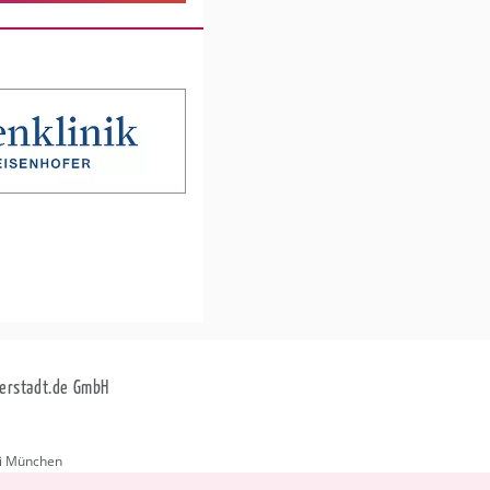
erstadt.de GmbH
i München
stadt.de