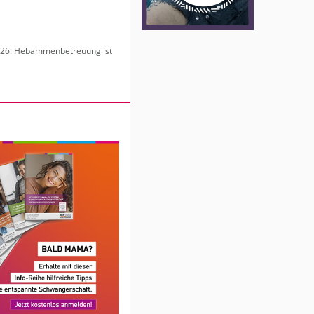
6: Heb­am­men­be­treu­ung ist