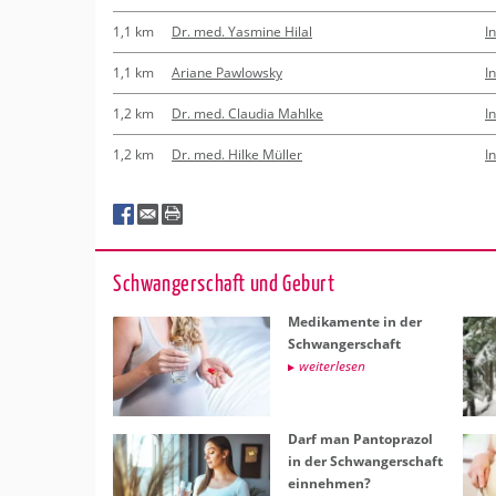
1,1 km
Dr. med. Yasmine Hilal
I
1,1 km
Ariane Pawlowsky
I
1,2 km
Dr. med. Claudia Mahlke
I
1,2 km
Dr. med. Hilke Müller
I
Schwan­ger­schaft und Ge­burt
Me­di­ka­men­te in der
Schwan­ger­schaft
wei­ter­le­sen
Darf man Pan­to­pra­zol
in der Schwan­ger­schaft
ein­neh­men?