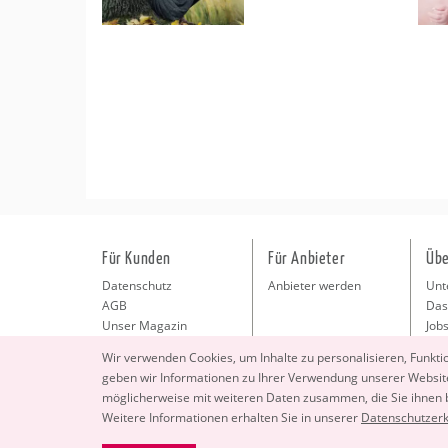
Für Kunden
Für Anbieter
Übe
Datenschutz
Anbieter werden
Unt
AGB
Das
Unser Magazin
Jobs
Pre
Wir ver­wen­den Coo­kies, um In­hal­te zu per­so­na­li­sie­ren, Funk­t
Kon
geben wir In­for­ma­tio­nen zu Ihrer Ver­wen­dung un­se­rer Web­site
Imp
mög­li­cher­wei­se mit wei­te­ren Daten zu­sam­men, die Sie ihnen
Wei­te­re In­for­ma­tio­nen er­hal­ten Sie in un­se­rer
Da­ten­schut­z­er­