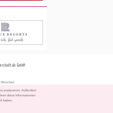
erstadt.de GmbH
i München
stadt.de
 zu ana­ly­sie­ren. Au­ßer­dem
­ren diese In­for­ma­tio­nen
elt haben.