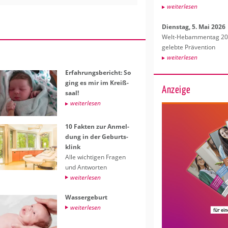
wei­ter­le­sen
Diens­tag, 5. Mai 2026
Welt-Heb­am­men­tag 202
ge­leb­te Prä­ven­ti­on
wei­ter­le­sen
Er­fah­rungs­be­richt: So
ging es mir im Kreiß­
Anzeige
saal!
wei­ter­le­sen
10 Fak­ten zur An­mel­
dung in der Ge­burts­
klink
Alle wich­ti­gen Fra­gen
und Ant­wor­ten
wei­ter­le­sen
Was­ser­ge­burt
wei­ter­le­sen