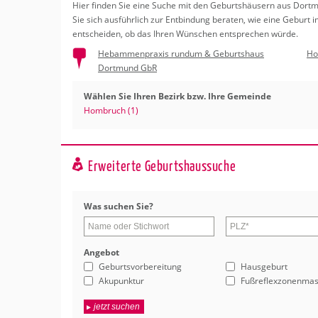
Erledigungen
Hier fin­den Sie eine Suche mit den Ge­burts­häu­sern aus Dort­m
Kitas
Psychosomatisc
Sie sich aus­führ­lich zur Ent­bin­dung be­ra­ten, wie eine Ge­burt
Schwangerschaf
Apotheken
ent­schei­den, ob das Ihren Wün­schen ent­spre­chen würde.
Beratung
Bindungsanalys
Hebammenpraxis rundum & Geburtshaus
Ho
Dortmund GbR
Kurse
Wählen Sie Ihren Bezirk bzw. Ihre Gemeinde
Regionale Tipps
Hombruch (1)
Erweiterte Geburtshaussuche
Was su­chen Sie?
An­ge­bot
Geburtsvorbereitung
Hausgeburt
Akupunktur
Fußreflexzonenma
jetzt suchen