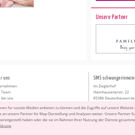
Unsere Partner
r uns
SIMS schwangerinmein
ernehmen
Im Zieglerhof
 Team
Haimhausenerstr. 22
 bei uns
85386 Deutenhausen be
sse
info@schwangerinmeiner
io­nen für so­zia­le Me­di­en an­bie­ten zu kön­nen und die Zu­grif­fe auf un­se­re Web­site
takt
 an un­se­re Part­ner für Map-Dar­stel­lung und Ana­ly­sen wei­ter. Un­se­re Part­ner füh
ressum
 be­reit­ge­stellt haben oder die sie im Rah­men Ihrer Nut­zung der Diens­te ge­sam­m
klä­rung
.
Copyright 2026 © SIMS schwangerinmeinerstadt.de GmbH. All Rights Reserved.