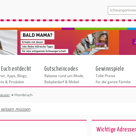
 Euch entdeckt
Gutscheincodes
Gewinnspiele
er, Apps, Blogs,
Rabatte rund um Mode,
Tolle Preise
eos & Produkte
Babybedarf & Möbel
für die ganze Familie
häuser
Hombruch
n
tskurse
xen
ante Links
itung
t wissen müssen
ntren Berlin
eratung
undheit
enstleistungen
 & Baby
Wichtige Adresse