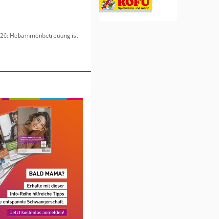
6: Heb­am­men­be­treu­ung ist