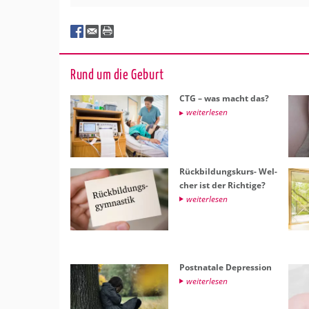
Rund um die Ge­burt
CTG – was macht das?
wei­ter­le­sen
Rück­bil­dungs­kurs- Wel­
cher ist der Rich­ti­ge?
wei­ter­le­sen
Post­na­ta­le De­pres­si­on
wei­ter­le­sen