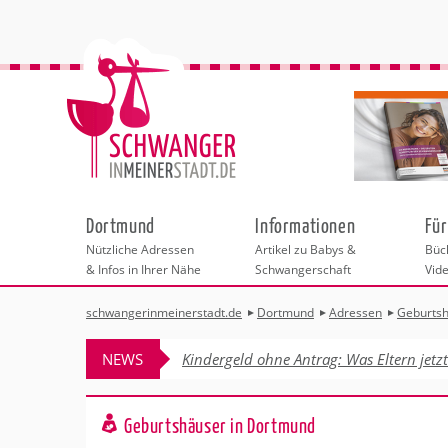
Dortmund
Informationen
Für
Nützliche Adressen
Artikel zu Babys &
Büch
& Infos in Ihrer Nähe
Schwangerschaft
Vid
schwangerinmeinerstadt.de
Dortmund
Adressen
Geburts
Städteauswahl
Hebammen
Checklisten
Beratungsstelle
Schwangerschaf
Shopping
Hebammenpra
Infos & interess
Geburtsvorbere
Freizeit
NEWS
Kindergeld ohne Antrag: Was Eltern jetz
Geburtshäuser
Kinderwunschze
Erste Hilfe & B
Wellness & Ges
Adressen
Frauenärzte
Rückbildung
Fotografie & Di
Kinderärzte
Sport für Mama
Behördengänge &
Geburtshäuser in Dortmund
Kliniken
Kurse fürs Baby