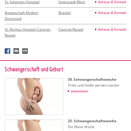
St.-Johannes-Hospital
Innenstadt-West
Adresse & Kontakt
Knappschaft Kliniken
Brackel
Adresse & Kontakt
Dortmund
St. Rochus-Hospital Castrop-
Castrop-Rauxel
Adresse & Kontakt
Rauxel
Schwan­ger­schaft und Ge­burt
30. Schwan­ger­schafts­wo­che
Trit­te und Stöße wer­den stär­ker
wei­ter­le­sen
25. Schwan­ger­schafts­wo­che
Die Blase drückt