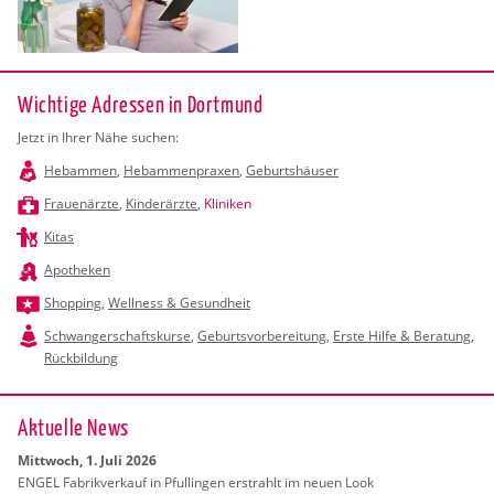
Wichtige Adressen in Dortmund
Jetzt in Ihrer Nähe suchen:
Hebammen
,
Hebammenpraxen
,
Geburtshäuser
Frauenärzte
,
Kinderärzte
,
Kliniken
Kitas
Apotheken
Shopping
,
Wellness & Gesundheit
Schwangerschaftskurse
,
Geburtsvorbereitung
,
Erste Hilfe & Beratung
,
Rückbildung
Ak­tu­el­le News
Mitt­woch, 1. Juli 2026
ENGEL Fa­brik­ver­kauf in Pful­lin­gen er­strahlt im neuen Look