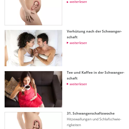
wei­ter­le­sen
Ver­hü­tung nach der Schwan­ger­
schaft
wei­ter­le­sen
Tee und Kaf­fee in der Schwan­ger­
schaft
wei­ter­le­sen
31. Schwan­ger­schafts­wo­che
Hit­ze­wal­lun­gen und Schlaf­schwie­
rig­kei­ten