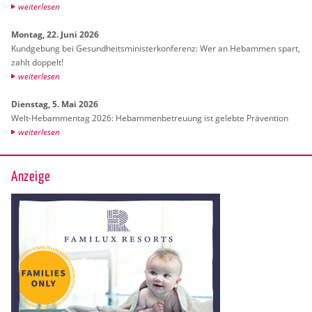
wei­ter­le­sen
Mon­tag, 22. Juni 2026
Kund­ge­bung bei Ge­sund­heits­mi­nis­ter­kon­fe­renz: Wer an Heb­am­men spart,
zahlt dop­pelt!
wei­ter­le­sen
Diens­tag, 5. Mai 2026
Welt-Heb­am­men­tag 2026: Heb­am­men­be­treu­ung ist ge­leb­te Prä­ven­ti­on
wei­ter­le­sen
Anzeige