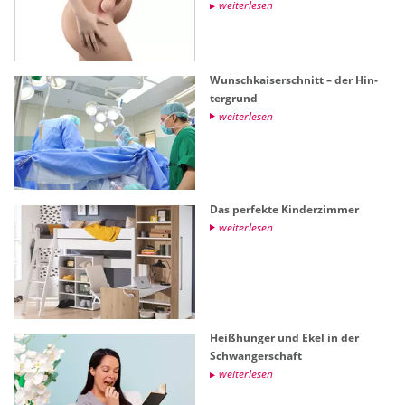
wei­ter­le­sen
Wunsch­kai­ser­schnitt – der Hin­
ter­grund
wei­ter­le­sen
Das per­fek­te Kin­der­zim­mer
wei­ter­le­sen
Hei­ßhun­ger und Ekel in der
Schwan­ger­schaft
wei­ter­le­sen