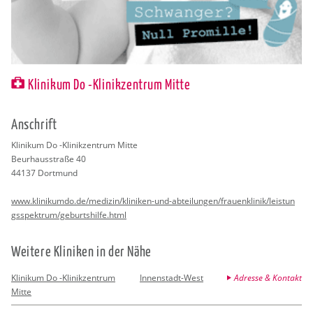
Klinikum Do -Klinikzentrum Mitte
An­schrift
Kli­ni­kum Do -Kli­nik­zen­trum Mitte
Be­ur­haus­stra­ße 40
44137
Dort­mund
www.​klinikumdo.​de/​medizin/​kliniken-​und-​abteilungen/​fra​uenk​lini​k/​lei​stun​
gssp​ektr​um/​geb​urts​hilf​e.​html
Wei­te­re Kli­ni­ken in der Nähe
Klinikum Do -Klinikzentrum
Innenstadt-West
Adresse & Kontakt
Mitte