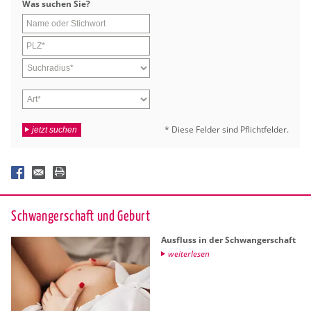
Was su­chen Sie?
* Diese Fel­der sind Pflicht­fel­der.
jetzt suchen
Schwan­ger­schaft und Ge­burt
Aus­fluss in der Schwan­ger­schaft
wei­ter­le­sen