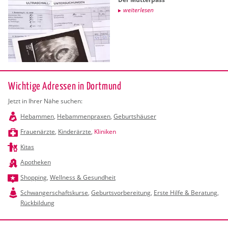
wei­ter­le­sen
Wichtige Adressen in Dortmund
Jetzt in Ihrer Nähe suchen:
Hebammen
,
Hebammenpraxen
,
Geburtshäuser
Frauenärzte
,
Kinderärzte
,
Kliniken
Kitas
Apotheken
Shopping
,
Wellness & Gesundheit
Schwangerschaftskurse
,
Geburtsvorbereitung
,
Erste Hilfe & Beratung
,
Rückbildung