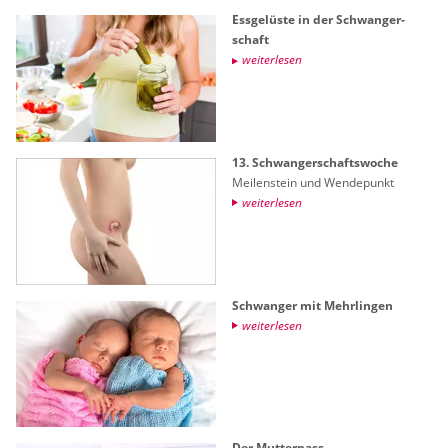
Ess­ge­lüs­te in der Schwan­ger­
schaft
wei­ter­le­sen
13. Schwan­ger­schafts­wo­che
Mei­len­stein und Wen­de­punkt
wei­ter­le­sen
Schwan­ger mit Mehr­lin­gen
wei­ter­le­sen
Der Mut­ter­pass