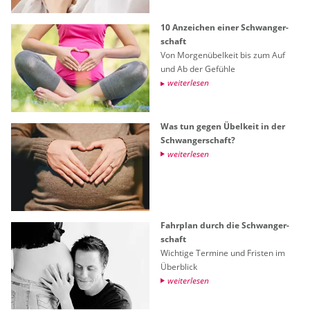
10 An­zei­chen einer Schwan­ger­
schaft
Von Mor­gen­übel­keit bis zum Auf
und Ab der Ge­füh­le
wei­ter­le­sen
Was tun gegen Übel­keit in der
Schwan­ger­schaft?
wei­ter­le­sen
Fahr­plan durch die Schwan­ger­
schaft
Wich­ti­ge Ter­mi­ne und Fris­ten im
Über­blick
wei­ter­le­sen