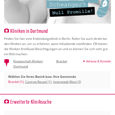
Kliniken in Dortmund
Fin­den Sie hier eine Ent­bin­dungs­kli­nik in Ber­lin. Rufen Sie auch di­rekt bei
den Kli­ni­ken an, um zu er­fah­ren, wann In­fo­aben­de statt­fin­den. Oft bie­ten
die Kli­ni­ken Kreiß­saal-Be­sich­ti­gun­gen an und so kön­nen Sie sich sehr gut
ein Bild ma­chen.
Knappschaft Kliniken
Brackel
Adresse & Kontakt
Dortmund
Wählen Sie Ihren Bezirk bzw. Ihre Gemeinde
Brackel (1)
,
Castrop-Rauxel (1)
,
Innenstadt-West (3)
Erweiterte Kliniksuche