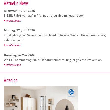
Ak­tu­el­le News
Mitt­woch, 1. Juli 2026
ENGEL Fa­brik­ver­kauf in Pful­lin­gen er­strahlt im neuen Look
wei­ter­le­sen
Mon­tag, 22. Juni 2026
Kund­ge­bung bei Ge­sund­heits­mi­nis­ter­kon­fe­renz: Wer an Heb­am­men spart,
zahlt dop­pelt!
wei­ter­le­sen
Diens­tag, 5. Mai 2026
Welt-Heb­am­men­tag 2026: Heb­am­men­be­treu­ung ist ge­leb­te Prä­ven­ti­on
wei­ter­le­sen
Anzeige