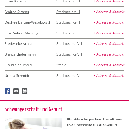
Silvia Röckener
Stadtbezirke III
Adresse & Kontakt
Andrea Ströher
Stadtbezirke III
Adresse & Kontakt
Desiree Bargen-Wesolowski
Stadtbezirke III
Adresse & Kontakt
Silke Sabine Massing
Stadtbezirke I
Adresse & Kontakt
Frederieke Arntzen
Stadtbezirke VIII
Adresse & Kontakt
Bianca Lindermann
Stadtbezirke VIII
Adresse & Kontakt
Claudia Kaufhold
Steele
Adresse & Kontakt
Ursula Schmidt
Stadtbezirke VII
Adresse & Kontakt
Schwan­ger­schaft und Ge­burt
Kli­nik­ta­sche pa­cken: Die ul­ti­ma­
ti­ve Check­lis­te für die Ge­burt