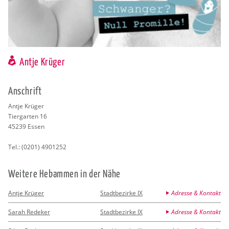
Antje Krüger
An­schrift
Antje Krü­ger
Tier­gar­ten 16
45239
Essen
Tel.:
(0201) 4901252
Wei­te­re Heb­am­men in der Nähe
Antje Krüger
Stadtbezirke IX
Adresse & Kontakt
Sarah Redeker
Stadtbezirke IX
Adresse & Kontakt