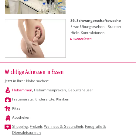
36. Schwan­ger­schafts­wo­che
Erste Übungs­we­hen - Brax­ton-
Hicks-Kon­trak­tio­nen
wei­ter­le­sen
Wichtige Adressen in Essen
Jetzt in Ihrer Nähe suchen:
Hebammen
,
Hebammenpraxen
,
Geburtshäuser
Frauenärzte
,
Kinderärzte
,
Kliniken
Kitas
Apotheken
Shopping
,
Freizeit
,
Wellness & Gesundheit
,
Fotografie &
Dienstleistungen