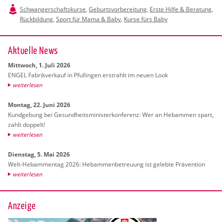
Schwangerschaftskurse
,
Geburtsvorbereitung
,
Erste Hilfe & Beratung
,
Rückbildung
,
Sport für Mama & Baby
,
Kurse fürs Baby
Ak­tu­el­le News
Mitt­woch, 1. Juli 2026
ENGEL Fa­brik­ver­kauf in Pful­lin­gen er­strahlt im neuen Look
wei­ter­le­sen
Mon­tag, 22. Juni 2026
Kund­ge­bung bei Ge­sund­heits­mi­nis­ter­kon­fe­renz: Wer an Heb­am­men spart,
zahlt dop­pelt!
wei­ter­le­sen
Diens­tag, 5. Mai 2026
Welt-Heb­am­men­tag 2026: Heb­am­men­be­treu­ung ist ge­leb­te Prä­ven­ti­on
wei­ter­le­sen
Anzeige