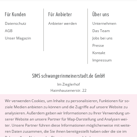
Für Kunden
Für Anbieter
Über uns
Datenschutz
Anbieter werden
Unternehmen
AGB
Das Team
Unser Magazin
Jobs bei uns
Presse
Kontakt
Impressum
SIMS schwangerinmeinerstadt.de GmbH
Im Zieglerhof
Haimhausenerstr. 22
85386 Deutenhausen bei München
Wir ver­wen­den Coo­kies, um In­hal­te zu per­so­na­li­sie­ren, Funk­tio­nen für so­
info@schwangerinmeinerstadt.de
zia­le Me­di­en an­bie­ten zu kön­nen und die Zu­grif­fe auf un­se­re Web­site zu
ana­ly­sie­ren. Au­ßer­dem geben wir In­for­ma­tio­nen zu Ihrer Ver­wen­dung un­
se­rer Web­site an un­se­re Part­ner für Map-Dar­stel­lung und Ana­ly­sen wei­
ter. Un­se­re Part­ner füh­ren diese In­for­ma­tio­nen mög­li­cher­wei­se mit wei­te­
ren Daten zu­sam­men, die Sie ihnen be­reit­ge­stellt haben oder die sie im