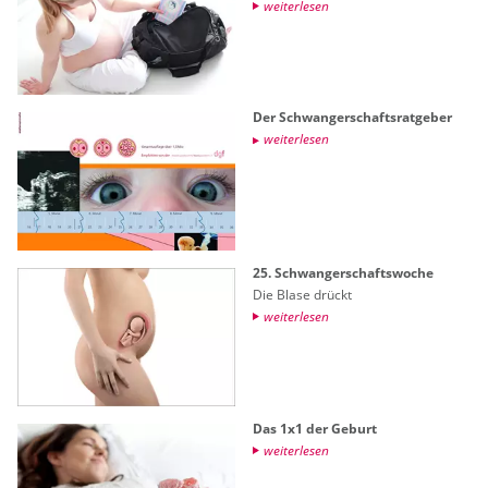
wei­ter­le­sen
Der Schwan­ger­schafts­rat­ge­ber
wei­ter­le­sen
25. Schwan­ger­schafts­wo­che
Die Blase drückt
wei­ter­le­sen
Das 1x1 der Ge­burt
wei­ter­le­sen