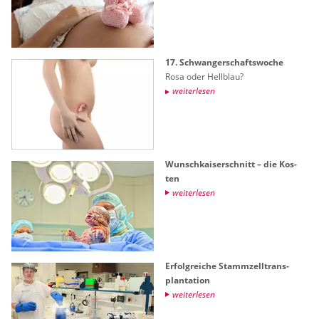
17. Schwan­ger­schafts­wo­che
Rosa oder Hell­blau?
wei­ter­le­sen
Wunsch­kai­ser­schnitt – die Kos­
ten
wei­ter­le­sen
Er­folg­rei­che Stamm­zell­trans­
plan­ta­ti­on
wei­ter­le­sen