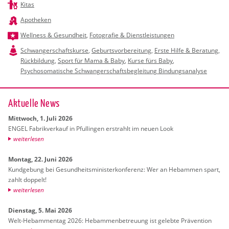
Kitas
Apotheken
Wellness & Gesundheit
,
Fotografie & Dienstleistungen
Schwangerschaftskurse
,
Geburtsvorbereitung
,
Erste Hilfe & Beratung
,
Rückbildung
,
Sport für Mama & Baby
,
Kurse fürs Baby
,
Psychosomatische Schwangerschaftsbegleitung Bindungsanalyse
Ak­tu­el­le News
Mitt­woch, 1. Juli 2026
ENGEL Fa­brik­ver­kauf in Pful­lin­gen er­strahlt im neuen Look
wei­ter­le­sen
Mon­tag, 22. Juni 2026
Kund­ge­bung bei Ge­sund­heits­mi­nis­ter­kon­fe­renz: Wer an Heb­am­men spart,
zahlt dop­pelt!
wei­ter­le­sen
Diens­tag, 5. Mai 2026
Welt-Heb­am­men­tag 2026: Heb­am­men­be­treu­ung ist ge­leb­te Prä­ven­ti­on