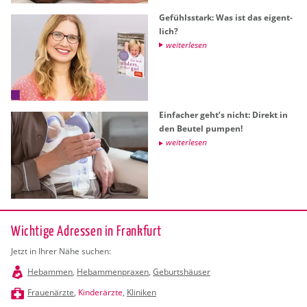
Ge­fühls­stark: Was ist das ei­gent­
lich?
wei­ter­le­sen
Ein­fa­cher geht’s nicht: Di­rekt in
den Beu­tel pum­pen!
wei­ter­le­sen
Wichtige Adressen in Frankfurt
Jetzt in Ihrer Nähe suchen:
Hebammen
,
Hebammenpraxen
,
Geburtshäuser
Frauenärzte
,
Kinderärzte
,
Kliniken