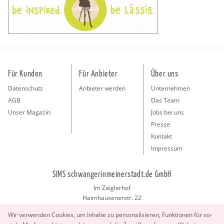
Für Kunden
Für Anbieter
Über uns
Datenschutz
Anbieter werden
Unternehmen
AGB
Das Team
Unser Magazin
Jobs bei uns
Presse
Kontakt
Impressum
SIMS schwangerinmeinerstadt.de GmbH
Im Zieglerhof
Haimhausenerstr. 22
85386 Deutenhausen bei München
Wir ver­wen­den Coo­kies, um In­hal­te zu per­so­na­li­sie­ren, Funk­tio­nen für so­
info@schwangerinmeinerstadt.de