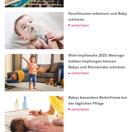
Keuch­hus­ten er­ken­nen und Baby
schüt­zen
wei­ter­le­sen
Welt-Impf­wo­che 2025: Me­nin­go­
kok­ken-Imp­fun­gen kön­nen
Babys und Klein­kin­der schüt­zen
wei­ter­le­sen
Babys be­son­de­re Be­dürf­nis­se bei
der täg­li­chen Pfle­ge
wei­ter­le­sen