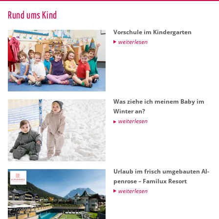
Rund ums Kind
Vor­schu­le im Kin­der­gar­ten
wei­ter­le­sen
Was ziehe ich mei­nem Baby im
Win­ter an?
wei­ter­le­sen
Ur­laub im frisch um­ge­bau­ten Al­
pen­ro­se – Fa­mi­lux Re­sort
wei­ter­le­sen