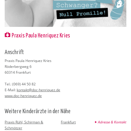
Praxis Paula Henriquez Kries
An­schrift
Pra­xis Paula Hen­ri­quez Kries
Rö­der­berg­weg 6
60314
Frank­furt
Tel.:
(069) 44 50 82
E-Mail:
kon­takt@​doc-​henriquez.​de
www.​doc-​henriquez.​de
Wei­te­re Kin­der­ärz­te in der Nähe
Praxis Rühl, Schirman &
Frankfurt
Adresse & Kontakt
Schmötzer