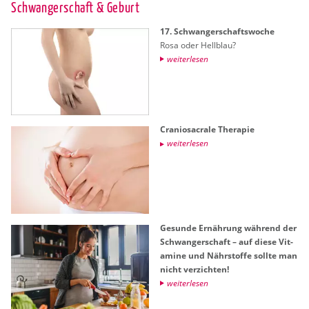
Schwan­ger­schaft & Ge­burt
17. Schwan­ger­schafts­wo­che
Rosa oder Hell­blau?
wei­ter­le­sen
Cra­nio­sa­cra­le The­ra­pie
wei­ter­le­sen
Ge­sun­de Er­näh­rung wäh­rend der
Schwan­ger­schaft – auf diese Vit­
ami­ne und Nähr­stof­fe soll­te man
nicht ver­zich­ten!
wei­ter­le­sen