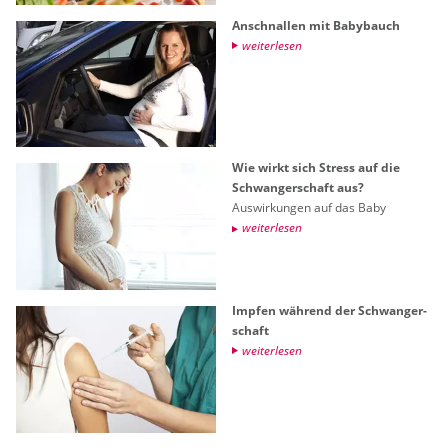
An­schnal­len mit Ba­by­bauch
wei­ter­le­sen
Wie wirkt sich Stress auf die
Schwan­ger­schaft aus?
Aus­wir­kun­gen auf das Baby
wei­ter­le­sen
Imp­fen wäh­rend der Schwan­ger­
schaft
wei­ter­le­sen