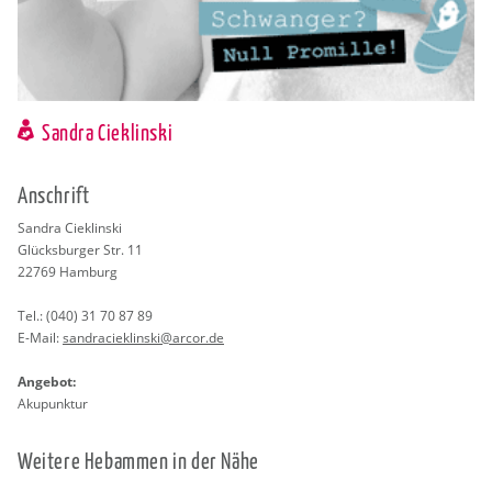
Sandra Cieklinski
An­schrift
San­dra Cie­klin­ski
Glücks­bur­ger Str. 11
22769
Ham­burg
Tel.:
(040) 31 70 87 89
E-Mail:
san­dra­cie­klin­ski@​arcor.​de
An­ge­bot:
Aku­punk­tur
Wei­te­re Heb­am­men in der Nähe