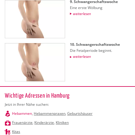
9. Schwan­ger­schafts­wo­che
Eine erste Wöl­bung
wei­ter­le­sen
10. Schwan­ger­schafts­wo­che
Die Fe­tal­pe­ri­ode be­ginnt.
wei­ter­le­sen
Wichtige Adressen in Hamburg
Jetzt in Ihrer Nähe suchen:
Hebammen
,
Hebammenpraxen
,
Geburtshäuser
Frauenärzte
,
Kinderärzte
,
Kliniken
Kitas