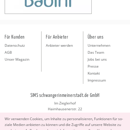
Für Kunden
Für Anbieter
Über uns
Datenschutz
Anbieter werden
Unternehmen
AGB
Das Team
Unser Magazin
Jobs bei uns
Presse
Kontakt
Impressum
SIMS schwangerinmeinerstadt.de GmbH
Im Zieglerhof
Haimhausenerstr. 22
85386 Deutenhausen bei München
Wir ver­wen­den Coo­kies, um In­hal­te zu per­so­na­li­sie­ren, Funk­tio­nen für so­
info@schwangerinmeinerstadt.de
zia­le Me­di­en an­bie­ten zu kön­nen und die Zu­grif­fe auf un­se­re Web­site zu