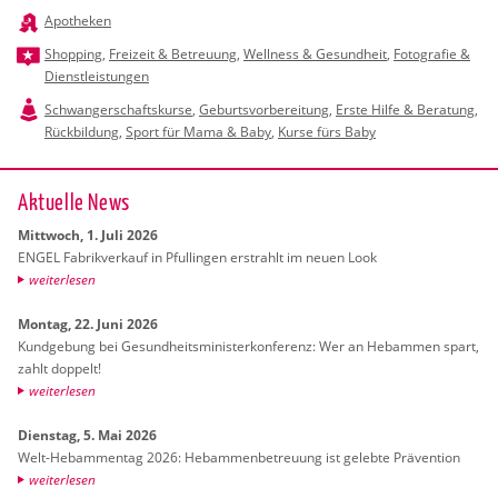
Apotheken
Shopping
,
Freizeit & Betreuung
,
Wellness & Gesundheit
,
Fotografie &
Dienstleistungen
Schwangerschaftskurse
,
Geburtsvorbereitung
,
Erste Hilfe & Beratung
,
Rückbildung
,
Sport für Mama & Baby
,
Kurse fürs Baby
Ak­tu­el­le News
Mitt­woch, 1. Juli 2026
ENGEL Fa­brik­ver­kauf in Pful­lin­gen er­strahlt im neuen Look
wei­ter­le­sen
Mon­tag, 22. Juni 2026
Kund­ge­bung bei Ge­sund­heits­mi­nis­ter­kon­fe­renz: Wer an Heb­am­men spart,
zahlt dop­pelt!
wei­ter­le­sen
Diens­tag, 5. Mai 2026
Welt-Heb­am­men­tag 2026: Heb­am­men­be­treu­ung ist ge­leb­te Prä­ven­ti­on
wei­ter­le­sen