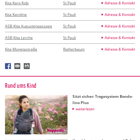
Kita Karo Kids
St Pauli
Adresse & Kontakt
Kita Karoline
St Pauli
Adresse & Kontakt
ASB-Kita Augustenpassage
St Pauli
Adresse & Kontakt
ASB-Kita Lerche
St Pauli
Adresse & Kontakt
Kita Monetastraße
Rotherbaum
Adresse & Kontakt
Rund ums Kind
Sitzt si­cher: Tra­ge­sys­tem Bon­do­
li­no Plus
wei­ter­le­sen