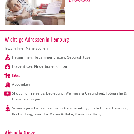
wei­ter­le­sen
Wichtige Adressen in Hamburg
Jetzt in Ihrer Nähe suchen:
Hebammen
,
Hebammenpraxen
,
Geburtshäuser
Frauenärzte
,
Kinderärzte
,
Kliniken
Kitas
Apotheken
Shopping
,
Freizeit & Betreuung
,
Wellness & Gesundheit
,
Fotografie &
Dienstleistungen
Schwangerschaftskurse
,
Geburtsvorbereitung
,
Erste Hilfe & Beratung
,
Rückbildung
,
Sport für Mama & Baby
,
Kurse fürs Baby
Ak­tu­el­le News