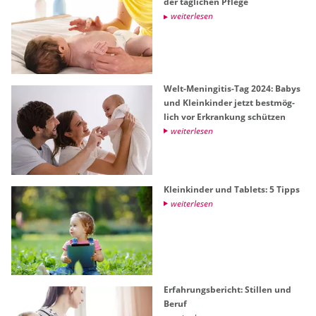
der täg­li­chen Pfle­ge
wei­ter­le­sen
Welt-Me­nin­gi­tis-Tag 2024: Babys
und Klein­kin­der jetzt best­mög­
lich vor Er­kran­kung schüt­zen
wei­ter­le­sen
Klein­kin­der und Ta­blets: 5 Tipps
wei­ter­le­sen
Er­fah­rungs­be­richt: Stil­len und
Beruf