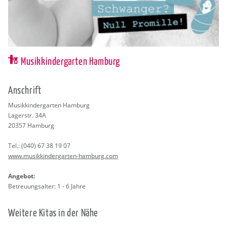
Musikkindergarten Hamburg
An­schrift
Mu­sik­kin­der­gar­ten Ham­burg
La­ger­str. 34A
20357
Ham­burg
Tel.:
(040) 67 38 19 07
www.​mus​ikki​nder​gart​en-​hamburg.​com
An­ge­bot:
Be­treu­ungs­al­ter: 1 - 6 Jahre
Wei­te­re Kitas in der Nähe