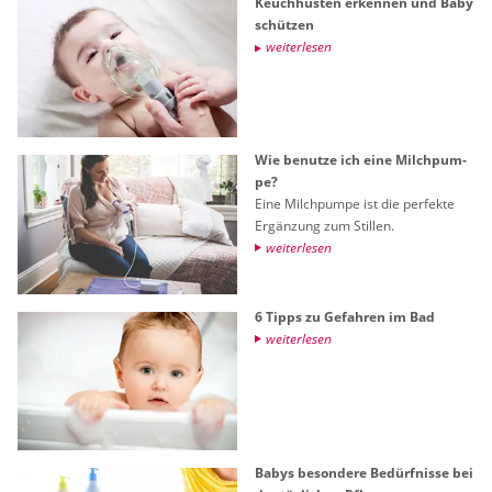
Keuch­hus­ten er­ken­nen und Baby
schüt­zen
wei­ter­le­sen
Wie be­nut­ze ich eine Milch­pum­
pe?
Eine Milch­pum­pe ist die per­fek­te
Er­gän­zung zum Stil­len.
wei­ter­le­sen
6 Tipps zu Ge­fah­ren im Bad
wei­ter­le­sen
Babys be­son­de­re Be­dürf­nis­se bei