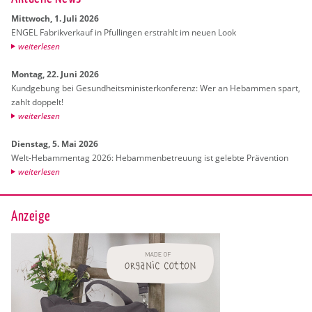
Mitt­woch, 1. Juli 2026
ENGEL Fa­brik­ver­kauf in Pful­lin­gen er­strahlt im neuen Look
wei­ter­le­sen
Mon­tag, 22. Juni 2026
Kund­ge­bung bei Ge­sund­heits­mi­nis­ter­kon­fe­renz: Wer an Heb­am­men spart,
zahlt dop­pelt!
wei­ter­le­sen
Diens­tag, 5. Mai 2026
Welt-Heb­am­men­tag 2026: Heb­am­men­be­treu­ung ist ge­leb­te Prä­ven­ti­on
wei­ter­le­sen
Anzeige