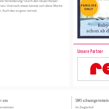
e eine Ver­än­de­rung? Durch den neuen Kör­per­
 Fer­sen. Und noch etwas könn­te sich diese Woche
en. Auch das ist ganz nor­mal.
Unsere Partner
r uns
SIMS schwangerinmein
ernehmen
Im Zieglerhof