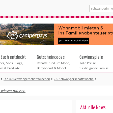
 Euch entdeckt
Gutscheincodes
Gewinnspiele
er, Apps, Blogs,
Rabatte rund um Mode,
Tolle Preise
eos & Produkte
Babybedarf & Möbel
für die ganze Familie
Die 40 Schwangerschaftswochen
22. Schwangerschaftswoche
Bitte wählen Sie zuerst eine Stadt aus.
Schwangerschaft
f die Geburt
t wissen müssen
t Gesundheit
Alle weiteren Angebote in dieser Rubrik
t Ernährung
beziehen sich auf die ausgewählte Stadt.
hwangerschaft
Ak­tu­el­le News