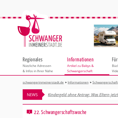
Regionales
Informationen
Für
Nützliche Adressen
Artikel zu Babys &
Büch
& Infos in Ihrer Nähe
Schwangerschaft
Vid
schwangerinmeinerstadt.de
Informationen
Schwangerschaft
Städteauswahl
Kinderwunsch
Übersicht der 
Vorbereitung au
NEWS
Kindergeld ohne Antrag: Was Eltern jetz
Schwangerschaf
Adressen
Schwangerschaft
Schwangerschaf
Sport in der Sc
Behördengänge &
Geburt
22. Schwangerschaftswoche
Hebammen