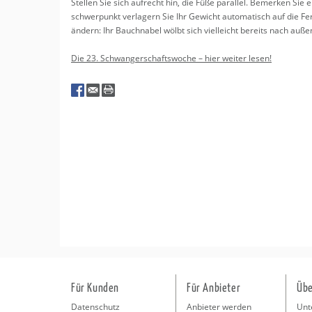
Stel­len Sie sich auf­recht hin, die Füße par­al­lel. Be­mer­ken Si
schwer­punkt ver­la­gern Sie Ihr Ge­wicht au­to­ma­tisch auf die
än­dern: Ihr Bauch­na­bel wölbt sich viel­leicht be­reits nach auß
Die 23. Schwan­ger­schafts­wo­che – hier wei­ter lesen!
Für Kunden
Für Anbieter
Übe
Datenschutz
Anbieter werden
Unt