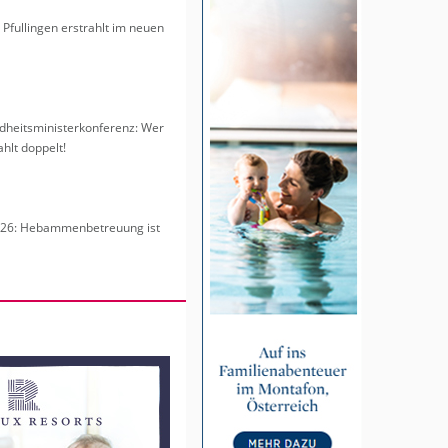
freie Info-Reihe für Schwan­
 Pful­lin­gen er­strahlt im neuen
or­dern
e­sen
heits­mi­nis­ter­kon­fe­renz: Wer
hlt dop­pelt!
6: Heb­am­men­be­treu­ung ist