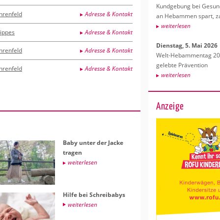
Kund­ge­bung bei Ge­sund­
hrenfeld
Adresse & Kontakt
an Heb­am­men spart, za
wei­ter­le­sen
ippes
Adresse & Kontakt
Diens­tag, 5. Mai 2026
hrenfeld
Adresse & Kontakt
Welt-Heb­am­men­tag 202
ge­leb­te Prä­ven­ti­on
hrenfeld
Adresse & Kontakt
wei­ter­le­sen
Anzeige
Baby unter der Jacke
tra­gen
wei­ter­le­sen
Hilfe bei Schreiba­bys
wei­ter­le­sen