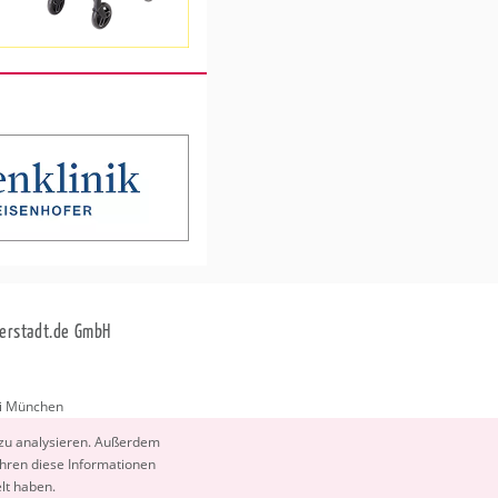
erstadt.de GmbH
i München
stadt.de
 zu ana­ly­sie­ren. Au­ßer­dem
­ren diese In­for­ma­tio­nen
elt haben.