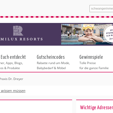
 Euch entdeckt
Gutscheincodes
Gewinnspiele
er, Apps, Blogs,
Rabatte rund um Mode,
Tolle Preise
eos & Produkte
Babybedarf & Möbel
für die ganze Familie
Praxis Dr. Dreyer
n
tskurse
xen
ante Links
itung
t wissen müssen
ntren in Köln
eratung
undheit
enstleistungen
 & Baby
r Köln
Wichtige Adressen