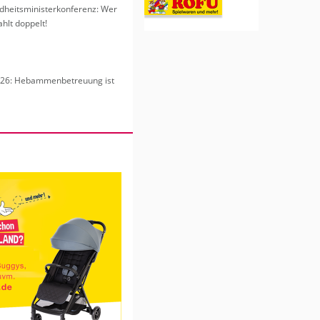
heits­mi­nis­ter­kon­fe­renz: Wer
hlt dop­pelt!
6: Heb­am­men­be­treu­ung ist