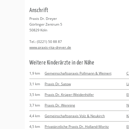
Erledigungen
Kitas
An­schrift
Apotheken
Beratung
Pra­xis Dr. Drey­er
Gör­lin­ger Zen­trum 5
Kurse
50829
Köln
Tel.:
(0221) 50 88 87
Regionale Tipps
www.​praxis-​rita-​dreyer.​de
Wei­te­re Kin­der­ärz­te in der Nähe
1,9 km
Gemeinschaftspraxis Pollmann & Weinert
C
3,1 km
Praxis Dr. Satow
L
3,5 km
Praxis Dr. Krüger-Weidenhöfer
E
3,7 km
Praxis Dr. Wenning
N
4,4 km
Gemeinschaftspraxis Volz & Neukirch
K
4,5 km
Privatärztliche Praxis Dr. Holland-Moritz
E