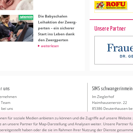
Die Ba­by­scha­len
Leihak­ti­on der Zwerg­
Unsere Partner
per­ten – ein si­che­rer
Start ins Leben dank
den Zwerg­per­ten
wei­ter­le­sen
r uns
SIMS schwangerinmein
ernehmen
Im Zieglerhof
 Team
Haimhausenerstr. 22
 bei uns
85386 Deutenhausen be
sse
info@schwangerinmeiner
io­nen für so­zia­le Me­di­en an­bie­ten zu kön­nen und die Zu­grif­fe auf un­se­re Web­site
takt
 an un­se­re Part­ner für Map-Dar­stel­lung und Ana­ly­sen wei­ter. Un­se­re Part­ner füh
ressum
 be­reit­ge­stellt haben oder die sie im Rah­men Ihrer Nut­zung der Diens­te ge­sam­m