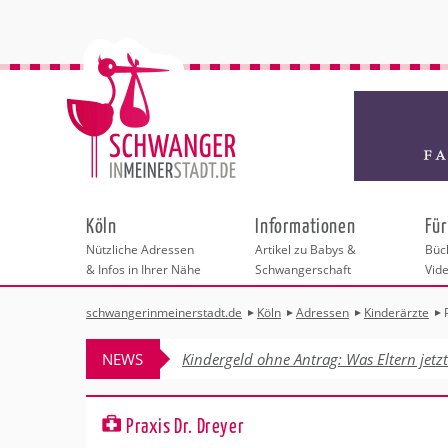
Köln
Informationen
Für
Nützliche Adressen
Artikel zu Babys &
Büch
& Infos in Ihrer Nähe
Schwangerschaft
Vid
schwangerinmeinerstadt.de
Köln
Adressen
Kinderärzte
Städteauswahl
Hebammen
Checklisten
Beratungsstelle
Schwangerschaf
Shopping
Hebammenpra
Infos & interess
Geburtsvorbere
Freizeit
NEWS
Kindergeld ohne Antrag: Was Eltern jetz
Geburtshäuser
Kinderwunschze
Erste Hilfe & B
Wellness & Ges
Adressen
Frauenärzte
Rückbildung
Fotografie & Di
Kinderärzte
Sport für Mama
Insider-Tipps fü
Behördengänge &
Praxis Dr. Dreyer
Kliniken
Kurse fürs Baby