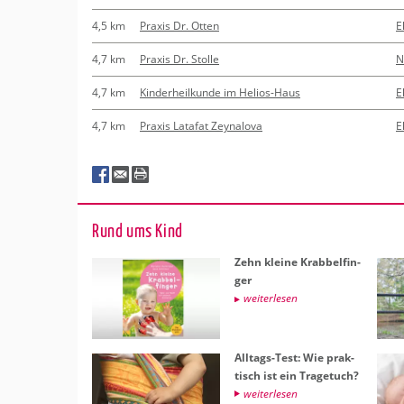
4,5 km
Praxis Dr. Otten
E
4,7 km
Praxis Dr. Stolle
N
4,7 km
Kinderheilkunde im Helios-Haus
E
4,7 km
Praxis Latafat Zeynalova
E
Rund ums Kind
Zehn klei­ne Krab­bel­fin­
ger
wei­ter­le­sen
All­tags-Test: Wie prak­
tisch ist ein Tra­ge­tuch?
wei­ter­le­sen