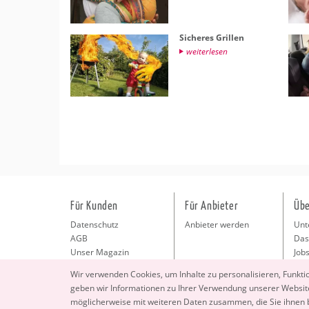
Si­che­res Gril­len
wei­ter­le­sen
Für Kunden
Für Anbieter
Übe
Datenschutz
Anbieter werden
Unt
AGB
Das
Unser Magazin
Jobs
Pre
Wir ver­wen­den Coo­kies, um In­hal­te zu per­so­na­li­sie­ren, Funk­t
Kon
geben wir In­for­ma­tio­nen zu Ihrer Ver­wen­dung un­se­rer Web­site
Imp
mög­li­cher­wei­se mit wei­te­ren Daten zu­sam­men, die Sie ihnen