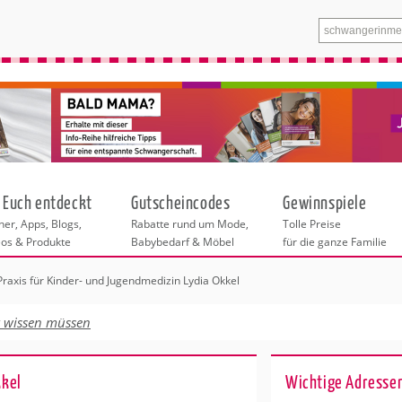
 Euch entdeckt
Gutscheincodes
Gewinnspiele
er, Apps, Blogs,
Rabatte rund um Mode,
Tolle Preise
eos & Produkte
Babybedarf & Möbel
für die ganze Familie
Praxis für Kinder- und Jugendmedizin Lydia Okkel
n
tskurse
xen
ante Links
itung
t wissen müssen
ntren in Köln
eratung
undheit
enstleistungen
 & Baby
r Köln
kkel
Wichtige Adressen