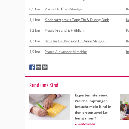
0,5 km
Praxis Dr. Ünal-Maelger
K
1,1 km
Kinderarztpraxis Tong Thi & Duong Dinh
K
1,2 km
Praxis Freund & Fröhlich
K
1,3 km
Dr. Julia Delißen und Dr. Anne Striegel
K
1,9 km
Praxis Alexander Mitschke
I
Rund ums Kind
Ex­per­ten­in­ter­view:
Wel­che Imp­fun­gen
braucht mein Kind in
den ers­ten zwei Le­
bens­jah­ren?
wei­ter­le­sen