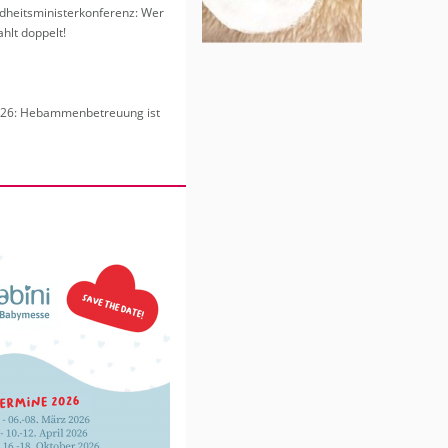
heits­mi­nis­ter­kon­fe­renz: Wer
hlt dop­pelt!
6: Heb­am­men­be­treu­ung ist