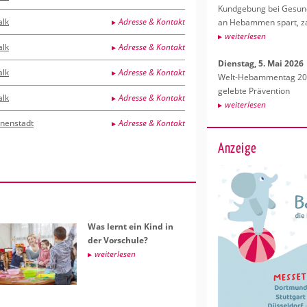
Kund­ge­bung bei Ge­sund­
alk
Adresse & Kontakt
an Heb­am­men spart, za
wei­ter­le­sen
alk
Adresse & Kontakt
Diens­tag, 5. Mai 2026
alk
Adresse & Kontakt
Welt-Heb­am­men­tag 202
ge­leb­te Prä­ven­ti­on
alk
Adresse & Kontakt
wei­ter­le­sen
nnenstadt
Adresse & Kontakt
Anzeige
Was lernt ein Kind in
der Vor­schu­le?
wei­ter­le­sen