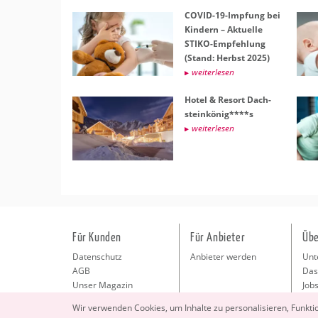
COVID-19-Imp­fung bei
Kin­dern – Ak­tu­el­le
STIKO-Emp­feh­lung
(Stand: Herbst 2025)
wei­ter­le­sen
Hotel & Re­sort Dach­
stein­kö­nig****s
wei­ter­le­sen
Für Kunden
Für Anbieter
Übe
Datenschutz
Anbieter werden
Unt
AGB
Das
Unser Magazin
Jobs
Pre
Wir ver­wen­den Coo­kies, um In­hal­te zu per­so­na­li­sie­ren, Funk­t
Kon