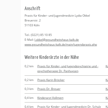
Erledigungen
Kitas
An­schrift
Apotheken
Beratung
Pra­xis für Kin­der- und Ju­gend­me­di­zin Lydia Okkel
Breu­er­str. 2
Kurse
51103
Köln
Tel.:
(0221) 85 10 85
Regionale Tipps
E-Mail:
l.​okkel@​ges​undh​eits​haus-​kalk.​de
www.​ges​undh​eits​haus-​kalk.​de/​main/​jug​endp​raxi​s.​php
Wei­te­re Kin­der­ärz­te in der Nähe
0,2 km
Praxis für Kinder- und Jugendpsychiatrie und -
K
psychotherapie Dr. Panhuysen
0,2 km
Praxis Karin Bröcker
K
0,3 km
Praxis Dr. Breuer
K
0,4 km
Kinderarzt Vollmert
K
0,4 km
Praxis für Kinder- und Jugendmedizin Dr. Schulz
K