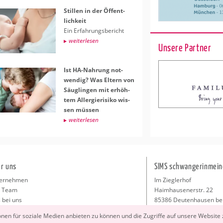
Stil­len in der Öf­fent­
lich­keit
Ein Er­fah­rungs­be­richt
wei­ter­le­sen
Unsere Partner
Ist HA-Nah­rung not­
wen­dig? Was El­tern von
Säug­lin­gen mit er­höh­
tem All­er­gie­ri­si­ko wis­
sen müs­sen
wei­ter­le­sen
r uns
SIMS schwangerinmein
ernehmen
Im Zieglerhof
 Team
Haimhausenerstr. 22
 bei uns
85386 Deutenhausen be
sse
info@schwangerinmeiner
io­nen für so­zia­le Me­di­en an­bie­ten zu kön­nen und die Zu­grif­fe auf un­se­re Web­site
takt