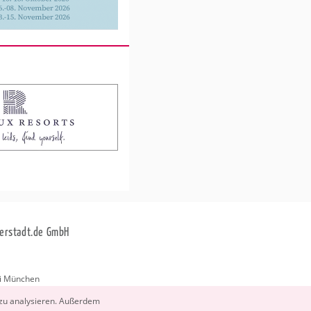
erstadt.de GmbH
i München
stadt.de
 zu ana­ly­sie­ren. Au­ßer­dem