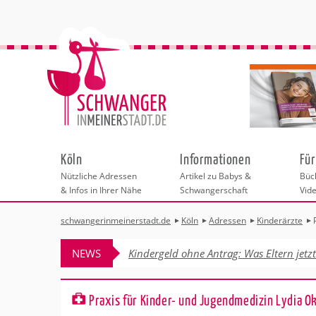
Köln
Informationen
Für
Nützliche Adressen
Artikel zu Babys &
Büch
& Infos in Ihrer Nähe
Schwangerschaft
Vid
schwangerinmeinerstadt.de
Köln
Adressen
Kinderärzte
Städteauswahl
Hebammen
Checklisten
Beratungsstelle
Schwangerschaf
Shopping
Hebammenpra
Infos & interess
Geburtsvorbere
Freizeit
NEWS
Kindergeld ohne Antrag: Was Eltern jetz
Geburtshäuser
Kinderwunschze
Erste Hilfe & B
Wellness & Ges
Adressen
Frauenärzte
Rückbildung
Fotografie & Di
Kinderärzte
Sport für Mama
Insider-Tipps fü
Behördengänge &
Praxis für Kinder- und Jugendmedizin Lydia O
Kliniken
Kurse fürs Baby