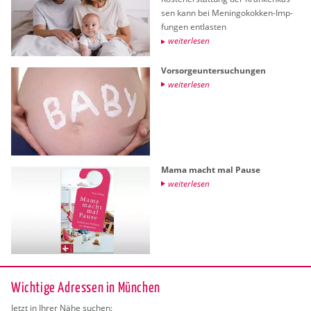
sen kann bei Me­nin­go­kok­ken-Imp­
fun­gen ent­las­ten
wei­ter­le­sen
Vor­sor­ge­un­ter­su­chun­gen
wei­ter­le­sen
Mama macht mal Pause
wei­ter­le­sen
Wichtige Adressen in München
Jetzt in Ihrer Nähe suchen: