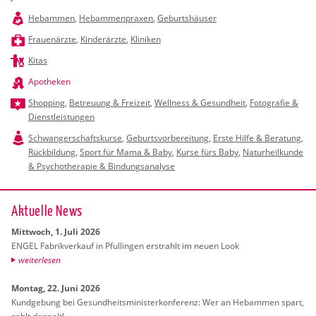
Hebammen
,
Hebammenpraxen
,
Geburtshäuser
Frauenärzte
,
Kinderärzte
,
Kliniken
Kitas
Apotheken
Shopping
,
Betreuung & Freizeit
,
Wellness & Gesundheit
,
Fotografie &
Dienstleistungen
Schwangerschaftskurse
,
Geburtsvorbereitung
,
Erste Hilfe & Beratung
,
Rückbildung
,
Sport für Mama & Baby
,
Kurse fürs Baby
,
Naturheilkunde
& Psychotherapie & Bindungsanalyse
Ak­tu­el­le News
Mitt­woch, 1. Juli 2026
ENGEL Fa­brik­ver­kauf in Pful­lin­gen er­strahlt im neuen Look
wei­ter­le­sen
Mon­tag, 22. Juni 2026
Kund­ge­bung bei Ge­sund­heits­mi­nis­ter­kon­fe­renz: Wer an Heb­am­men spart,