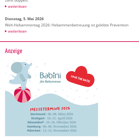
zahlt dop­pelt!
wei­ter­le­sen
Diens­tag, 5. Mai 2026
Welt-Heb­am­men­tag 2026: Heb­am­men­be­treu­ung ist ge­leb­te Prä­ven­ti­on
wei­ter­le­sen
Anzeige