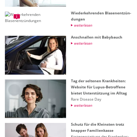
Wie­der­keh­ren­den Bla­sen­ent­zün­
dun­gen
wei­ter­le­sen
An­schnal­len mit Ba­by­bauch
wei­ter­le­sen
Tag der sel­te­nen Krank­hei­ten:
Web­site für Lupus-Be­trof­fe­ne
bie­tet Un­ter­stüt­zung im All­tag
Rare Di­sea­se Day
wei­ter­le­sen
Schutz für die Kleins­ten trotz
knap­per Fa­mi­li­en­kas­se
Kos­ten­er­stat­tung der Kran­ken­kas­