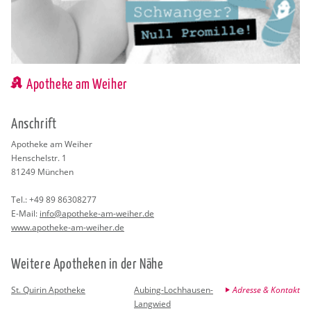
Apotheke am Weiher
An­schrift
Apo­the­ke am Wei­her
Hen­schel­str. 1
81249
Mün­chen
Tel.:
+49 89 86308277
E-Mail:
info@​apotheke-​am-​weiher.​de
www.​apotheke-​am-​weiher.​de
Wei­te­re Apo­the­ken in der Nähe
St. Quirin Apotheke
Aubing-Lochhausen-
Adresse & Kontakt
Langwied