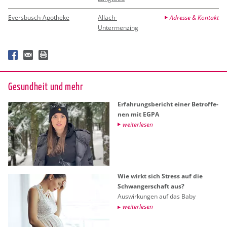
Eversbusch-Apotheke
Allach-
Adresse & Kontakt
Untermenzing
Ge­sund­heit und mehr
Er­fah­rungs­be­richt einer Be­trof­fe­
nen mit EGPA
wei­ter­le­sen
Wie wirkt sich Stress auf die
Schwan­ger­schaft aus?
Aus­wir­kun­gen auf das Baby
wei­ter­le­sen