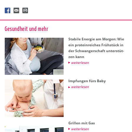
Ge­sund­heit und mehr
Sta­bi­le En­er­gie am Mor­gen: Wie
ein pro­te­in­rei­ches Früh­stück in
der Schwan­ger­schaft un­ter­stüt­
zen kann
wei­ter­le­sen
Imp­fun­gen fürs Baby
wei­ter­le­sen
Gril­len mit Gas
wei­ter­le­sen