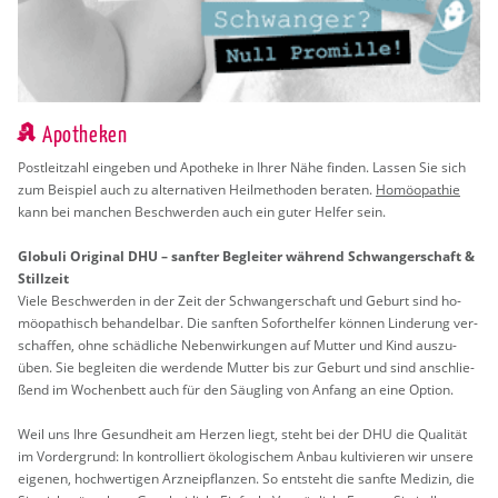
Apotheken
Post­leit­zahl ein­ge­ben und Apo­the­ke in Ihrer Nähe fin­den. Las­sen Sie sich
zum Bei­spiel auch zu al­ter­na­ti­ven Heil­me­tho­den be­ra­ten.
Ho­möo­pa­thie
kann bei man­chen Be­schwer­den auch ein guter Hel­fer sein.
Glo­bu­li Ori­gi­nal DHU – sanf­ter Be­glei­ter wäh­rend Schwan­ger­schaft &
Still­zeit
Viele Be­schwer­den in der Zeit der Schwan­ger­schaft und Ge­burt sind ho­
möo­pa­thisch be­han­del­bar. Die sanf­ten So­fort­hel­fer kön­nen Lin­de­rung ver­
schaf­fen, ohne schäd­li­che Ne­ben­wir­kun­gen auf Mut­ter und Kind aus­zu­
üben. Sie be­glei­ten die wer­den­de Mut­ter bis zur Ge­burt und sind an­schlie­
ßend im Wo­chen­bett auch für den Säug­ling von An­fang an eine Op­ti­on.
Weil uns Ihre Ge­sund­heit am Her­zen liegt, steht bei der DHU die Qua­li­tät
im Vor­der­grund: In kon­trol­liert öko­lo­gi­schem Anbau kul­ti­vie­ren wir un­se­re
ei­ge­nen, hoch­wer­ti­gen Arz­nei­pflan­zen. So ent­steht die sanf­te Me­di­zin, die