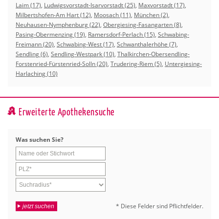
Laim (17)
,
Ludwigsvorstadt-Isarvorstadt (25)
,
Maxvorstadt (17)
,
Milbertshofen-Am Hart (12)
,
Moosach (11)
,
München (2)
,
Neuhausen-Nymphenburg (22)
,
Obergiesing-Fasangarten (8)
,
Pasing-Obermenzing (19)
,
Ramersdorf-Perlach (15)
,
Schwabing-
Freimann (20)
,
Schwabing-West (17)
,
Schwanthalerhöhe (7)
,
Sendling (6)
,
Sendling-Westpark (10)
,
Thalkirchen-Obersendling-
Forstenried-Fürstenried-Solln (20)
,
Trudering-Riem (5)
,
Untergiesing-
Harlaching (10)
Erweiterte Apothekensuche
Was su­chen Sie?
* Diese Fel­der sind Pflicht­fel­der.
jetzt suchen