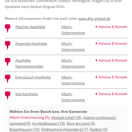
Sie sich wün­schen. Ganz­heit­lich. Ein­fach. Ver­träg­lich. Fra­gen Sie in Ihrer
Apo­the­ke nach Glo­bu­li Ori­gi­nal DHU.
Wei­te­re In­for­ma­tio­nen fin­den Sie auch unter
www.​dhu-​globuli.​de
.
Allacher Apotheke
Allach-
Adresse & Kontakt
Untermenzing
Angerloh-Apotheke
Allach-
Adresse & Kontakt
Untermenzing
Apotheke
Allach-
Adresse & Kontakt
Hartmannshofen
Untermenzing
Eversbusch-Apotheke
Allach-
Adresse & Kontakt
Untermenzing
Igel-Apotheke
Allach-
Adresse & Kontakt
Untermenzing
Wählen Sie Ihren Bezirk bzw. Ihre Gemeinde
Allach-Untermenzing (5)
,
Altstadt-Lehel (18)
,
Aubing-Lochhausen-
Langwied (9)
,
Au-Haidhausen (19)
,
Berg am Laim (9)
,
Bogenhausen (16)
,
Feldmoching-Hasenbergl (7)
,
Hadern (9)
,