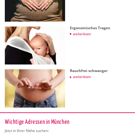
Er­go­no­mi­sches Tra­gen
wei­ter­le­sen
Rauch­frei schwan­ger
wei­ter­le­sen
Wichtige Adressen in München
Jetzt in Ihrer Nähe suchen: