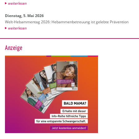
wei­ter­le­sen
Diens­tag, 5. Mai 2026
Welt-Heb­am­men­tag 2026: Heb­am­men­be­treu­ung ist ge­leb­te Prä­ven­ti­on
wei­ter­le­sen
Anzeige