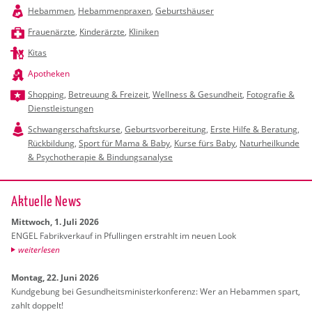
Hebammen
,
Hebammenpraxen
,
Geburtshäuser
Frauenärzte
,
Kinderärzte
,
Kliniken
Kitas
Apotheken
Shopping
,
Betreuung & Freizeit
,
Wellness & Gesundheit
,
Fotografie &
Dienstleistungen
Schwangerschaftskurse
,
Geburtsvorbereitung
,
Erste Hilfe & Beratung
,
Rückbildung
,
Sport für Mama & Baby
,
Kurse fürs Baby
,
Naturheilkunde
& Psychotherapie & Bindungsanalyse
Ak­tu­el­le News
Mitt­woch, 1. Juli 2026
ENGEL Fa­brik­ver­kauf in Pful­lin­gen er­strahlt im neuen Look
wei­ter­le­sen
Mon­tag, 22. Juni 2026
Kund­ge­bung bei Ge­sund­heits­mi­nis­ter­kon­fe­renz: Wer an Heb­am­men spart,
zahlt dop­pelt!