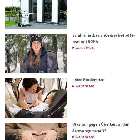
Er­fah­rungs­be­richt einer Be­trof­fe­
nen mit EGPA
wei­ter­le­sen
i-size Kin­der­sit­ze
wei­ter­le­sen
Was tun gegen Übel­keit in der
Schwan­ger­schaft?
wei­ter­le­sen