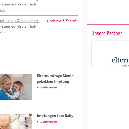
orstenried-Fürstenried-
lln
halkirchen-Obersendling-
Adresse & Kontakt
orstenried-Fürstenried-
Unsere Partner
lln
El­tern­um­fra­ge Me­nin­
go­kok­ken Imp­fung
wei­ter­le­sen
Imp­fun­gen fürs Baby
wei­ter­le­sen