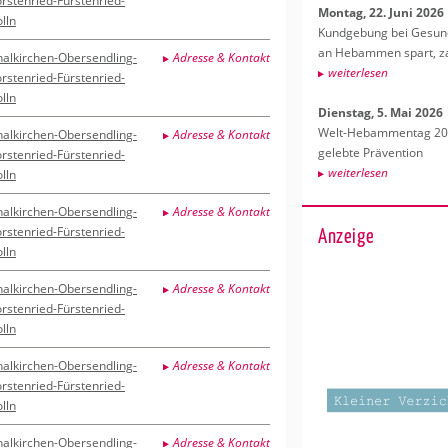
orstenried-Fürstenried-
Mon­tag, 22. Juni 2026
lln
Kund­ge­bung bei Ge­sund­
an Heb­am­men spart, za
halkirchen-Obersendling-
Adresse & Kontakt
wei­ter­le­sen
orstenried-Fürstenried-
lln
Diens­tag, 5. Mai 2026
Welt-Heb­am­men­tag 202
halkirchen-Obersendling-
Adresse & Kontakt
ge­leb­te Prä­ven­ti­on
orstenried-Fürstenried-
wei­ter­le­sen
lln
halkirchen-Obersendling-
Adresse & Kontakt
Anzeige
orstenried-Fürstenried-
lln
halkirchen-Obersendling-
Adresse & Kontakt
orstenried-Fürstenried-
lln
halkirchen-Obersendling-
Adresse & Kontakt
orstenried-Fürstenried-
lln
halkirchen-Obersendling-
Adresse & Kontakt