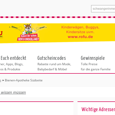
 Euch entdeckt
Gutscheincodes
Gewinnspiele
er, Apps, Blogs,
Rabatte rund um Mode,
Tolle Preise
eos & Produkte
Babybedarf & Möbel
für die ganze Familie
n
Bienen-Apotheke Südseite
n
tskurse
xen
ante Links
itung
izeit
t wissen müssen
entren München
eratung
undheit
ainerinnen
enstleistungen
 & Baby
für München
Wichtige Adresse
nhofer Klinik