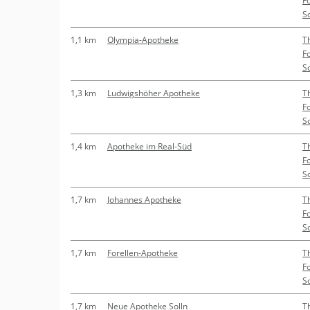
F
So
1,1 km
Olympia-Apotheke
T
F
So
1,3 km
Ludwigshöher Apotheke
T
F
So
1,4 km
Apotheke im Real-Süd
T
F
So
1,7 km
Johannes Apotheke
T
F
So
1,7 km
Forellen-Apotheke
T
F
So
1,7 km
Neue Apotheke Solln
T