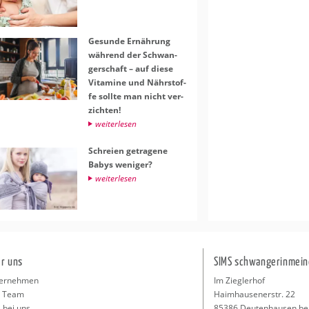
Ge­sun­de Er­näh­rung
wäh­rend der Schwan­
ger­schaft – auf diese
Vit­ami­ne und Nähr­stof­
fe soll­te man nicht ver­
zich­ten!
wei­ter­le­sen
Schrei­en ge­tra­ge­ne
Babys we­ni­ger?
wei­ter­le­sen
r uns
SIMS schwangerinmein
ernehmen
Im Zieglerhof
 Team
Haimhausenerstr. 22
 bei uns
85386 Deutenhausen be