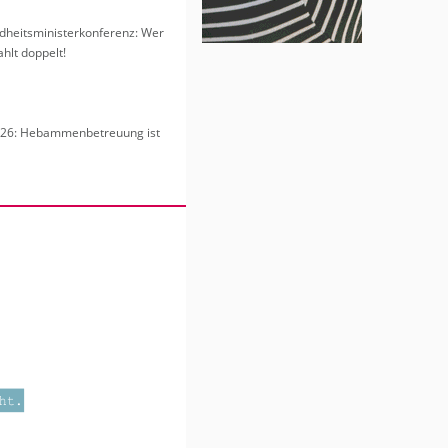
heits­mi­nis­ter­kon­fe­renz: Wer
hlt dop­pelt!
6: Heb­am­men­be­treu­ung ist