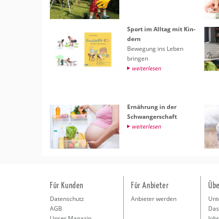
Sport im All­tag mit Kin­
dern
Be­we­gung ins Leben
brin­gen
wei­ter­le­sen
Er­näh­rung in der
Schwan­ger­schaft
wei­ter­le­sen
Für Kunden
Für Anbieter
Übe
Datenschutz
Anbieter werden
Unt
AGB
Das
Unser Magazin
Jobs