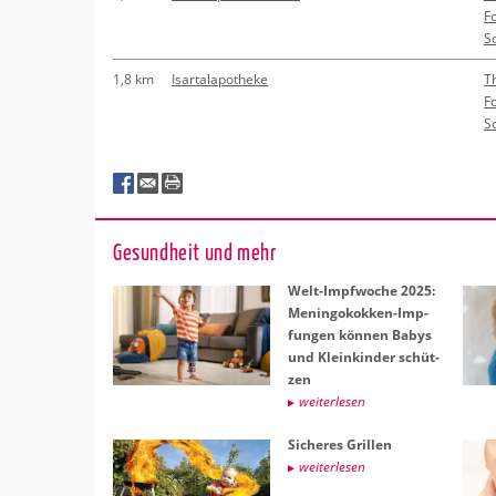
F
So
1,8 km
Isartalapotheke
T
F
So
Ge­sund­heit und mehr
Welt-Impf­wo­che 2025:
Me­nin­go­kok­ken-Imp­
fun­gen kön­nen Babys
und Klein­kin­der schüt­
zen
wei­ter­le­sen
Si­che­res Gril­len
wei­ter­le­sen