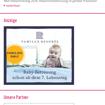
Welt-Heb­am­men­tag 2026: Heb­am­men­be­treu­ung ist ge­leb­te Prä­ven­ti­on
wei­ter­le­sen
Anzeige
Unsere Partner