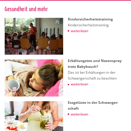
Ge­sund­heit und mehr
Kin­der­si­cher­heits­trai­ning
Kin­der­si­cher­heits­trai­ning
wei­ter­le­sen
Er­käl­tungs­tee und Na­sen­spray
trotz Ba­by­bauch?
Das ist bei Er­käl­tun­gen in der
Schwan­ger­schaft zu be­ach­ten
wei­ter­le­sen
Ess­ge­lüs­te in der Schwan­ger­
schaft
wei­ter­le­sen