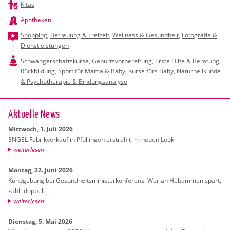
Kitas
Apotheken
Shopping
,
Betreuung & Freizeit
,
Wellness & Gesundheit
,
Fotografie &
Dienstleistungen
Schwangerschaftskurse
,
Geburtsvorbereitung
,
Erste Hilfe & Beratung
,
Rückbildung
,
Sport für Mama & Baby
,
Kurse fürs Baby
,
Naturheilkunde
& Psychotherapie & Bindungsanalyse
Ak­tu­el­le News
Mitt­woch, 1. Juli 2026
ENGEL Fa­brik­ver­kauf in Pful­lin­gen er­strahlt im neuen Look
wei­ter­le­sen
Mon­tag, 22. Juni 2026
Kund­ge­bung bei Ge­sund­heits­mi­nis­ter­kon­fe­renz: Wer an Heb­am­men spart,
zahlt dop­pelt!
wei­ter­le­sen
Diens­tag, 5. Mai 2026