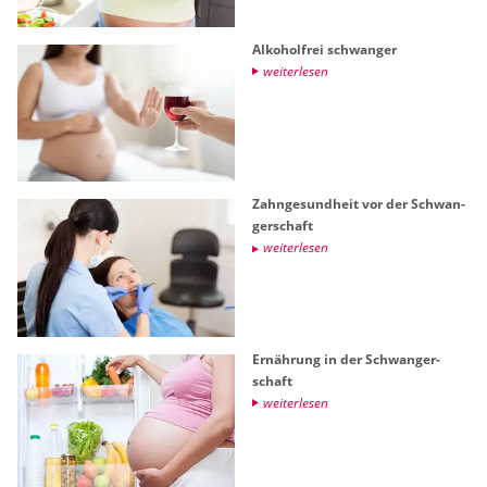
Al­ko­hol­frei schwan­ger
wei­ter­le­sen
Zahn­ge­sund­heit vor der Schwan­
ger­schaft
wei­ter­le­sen
Er­näh­rung in der Schwan­ger­
schaft
wei­ter­le­sen