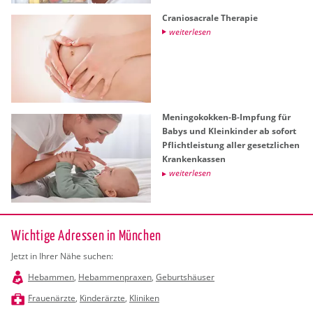
Cra­nio­sa­cra­le The­ra­pie
wei­ter­le­sen
Me­nin­go­kok­ken-B-Imp­fung für
Babys und Klein­kin­der ab so­fort
Pflicht­leis­tung aller ge­setz­li­chen
Kran­ken­kas­sen
wei­ter­le­sen
Wichtige Adressen in München
Jetzt in Ihrer Nähe suchen:
Hebammen
,
Hebammenpraxen
,
Geburtshäuser
Frauenärzte
,
Kinderärzte
,
Kliniken