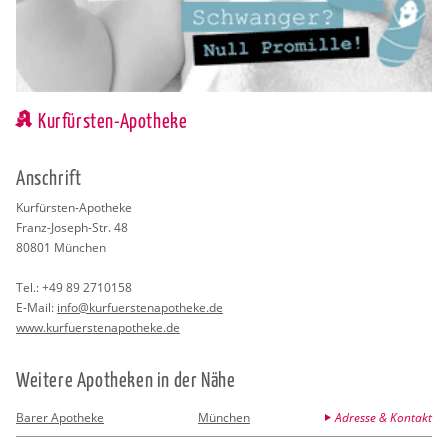
Kurfürsten-Apotheke
An­schrift
Kur­fürs­ten-Apo­the­ke
Franz-Jo­seph-Str. 48
80801
Mün­chen
Tel.:
+49 89 2710158
E-Mail:
info@​kur​fuer​sten​apot​heke.​de
www.​kur​fuer​sten​apot​heke.​de
Wei­te­re Apo­the­ken in der Nähe
Barer Apotheke
München
Adresse & Kontakt