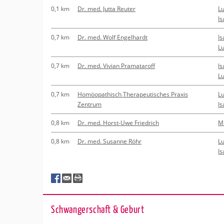
0,1 km
Dr. med. Jutta Reuter
Lu
Is
0,7 km
Dr. med. Wolf Engelhardt
Is
L
0,7 km
Dr. med. Vivian Pramataroff
Is
L
0,7 km
Homöopathisch Therapeutisches Praxis
Lu
Zentrum
Is
0,8 km
Dr. med. Horst-Uwe Friedrich
M
0,8 km
Dr. med. Susanne Röhr
Lu
Is
Schwan­ger­schaft & Ge­burt