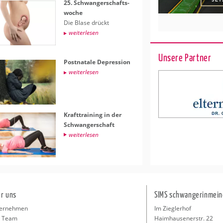
25. Schwan­ger­schafts­
wo­che
Die Blase drückt
wei­ter­le­sen
Unsere Partner
Post­na­ta­le De­pres­si­on
wei­ter­le­sen
Kraft­trai­ning in der
Schwan­ger­schaft
wei­ter­le­sen
r uns
SIMS schwangerinmein
ernehmen
Im Zieglerhof
 Team
Haimhausenerstr. 22