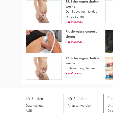
18. Schwan­ger­schafts­
wo­che
Der Ba­by­bauch ist deut­
lich zu sehen
wei­ter­le­sen
Frucht­was­ser­un­ter­su­
chung
wei­ter­le­sen
22. Schwan­ger­schafts­
wo­che
In Be­we­gung blei­ben
wei­ter­le­sen
Für Kunden
Für Anbieter
Übe
Datenschutz
Anbieter werden
Unt
AGB
Das