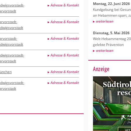
Mon­tag, 22. Juni 2026
dwigsvorstadt-
Adresse & Kontakt
Kund­ge­bung bei Ge­sund­
arvorstadt
an Heb­am­men spart, za
wei­ter­le­sen
arvorstadt-
Adresse & Kontakt
udwigsvorstadt
Diens­tag, 5. Mai 2026
arvorstadt-
Adresse & Kontakt
Welt-Heb­am­men­tag 202
udwigsvorstadt
ge­leb­te Prä­ven­ti­on
wei­ter­le­sen
dwigsvorstadt-
Adresse & Kontakt
arvorstadt
Anzeige
ünchen
Adresse & Kontakt
dwigsvorstadt-
Adresse & Kontakt
arvorstadt