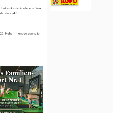
heits­mi­nis­ter­kon­fe­renz: Wer
hlt dop­pelt!
6: Heb­am­men­be­treu­ung ist