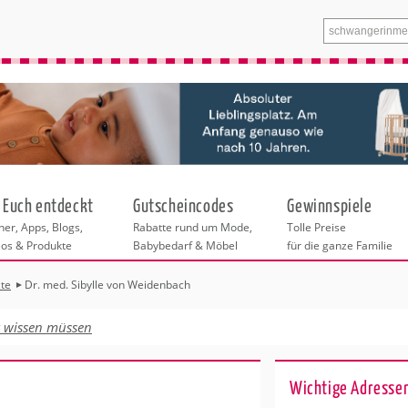
 Euch entdeckt
Gutscheincodes
Gewinnspiele
er, Apps, Blogs,
Rabatte rund um Mode,
Tolle Preise
eos & Produkte
Babybedarf & Möbel
für die ganze Familie
te
Dr. med. Sibylle von Weidenbach
n
tskurse
xen
ante Links
itung
euung
t wissen müssen
ntren in Düsseldorf
eratung
undheit
enstleistungen
 & Baby
Wichtige Adresse