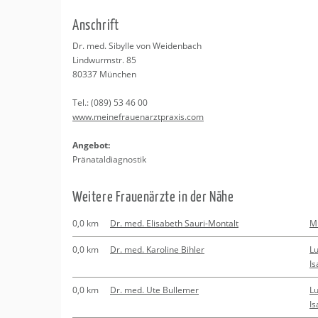
Erledigungen
Kitas
Psychosomatisc
An­schrift
Schwangerschaf
Apotheken
Beratung
Bindungsanalys
Dr. med. Si­byl­le von Wei­den­bach
Lind­wurm­str. 85
Kurse
80337
Mün­chen
Tel.:
(089) 53 46 00
Regionale Tipps
www.​mei​nefr​auen​arzt​prax​is.​com
An­ge­bot:
Prä­na­tal­dia­gnos­tik
Wei­te­re Frau­en­ärz­te in der Nähe
0,0 km
Dr. med. Elisabeth Sauri-Montalt
M
0,0 km
Dr. med. Karoline Bihler
Lu
Is
0,0 km
Dr. med. Ute Bullemer
Lu
Is